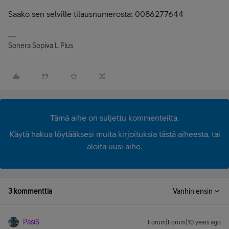
Saako sen selville tilausnumerosta: 0086277644
Sonera Sopiva L Plus
Tämä aihe on suljettu kommenteilta.
Käytä hakua löytääksesi muita kirjoituksia tästä aiheesta, tai
aloita uusi aihe.
3 kommenttia
Vanhin ensin
PasiS
Forum|Forum|10 years ago