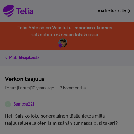
Telia.fi etusivulle
Telia Yhteisö on Vain luku -moodissa, kunnes
sulkeutuu kokonaan lokakuussa
Mobiililaajakaista
Verkon taajuus
Forum|Forum|10 years ago
3 kommenttia
Sampsa221
S
Hei! Saisiko joku soneralainen täällä tietoa millä
taajuusalueella olen ja missähän sunnassa olisi tukari?