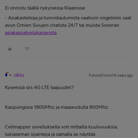
Ei onnistu täällä nykyisessa Klaanissa:
- Asiakastietoja ja tunnistautumista vaativiin ongelmiin saat
avun Omien Sivujen chatista 24/7 tai muista Soneran
asiakaspalvelukanavista
.
olkitu
Forum|Forum|10 years ago
Kyseessä siis 4G LTE taajuudet?
Kaupungissa 1800Mhz ja maaseudulla 800Mhz.
Cellmapper sovelluksella voit mittailla kuuluvuuksia,
tukiaseman sijainteja ja samalla se näyttää