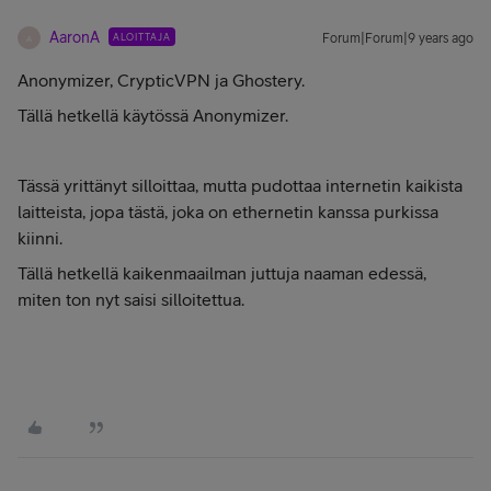
AaronA
ALOITTAJA
Forum|Forum|9 years ago
A
Anonymizer, CrypticVPN ja Ghostery.
Tällä hetkellä käytössä Anonymizer.
Tässä yrittänyt silloittaa, mutta pudottaa internetin kaikista
laitteista, jopa tästä, joka on ethernetin kanssa purkissa
kiinni.
Tällä hetkellä kaikenmaailman juttuja naaman edessä,
miten ton nyt saisi silloitettua.