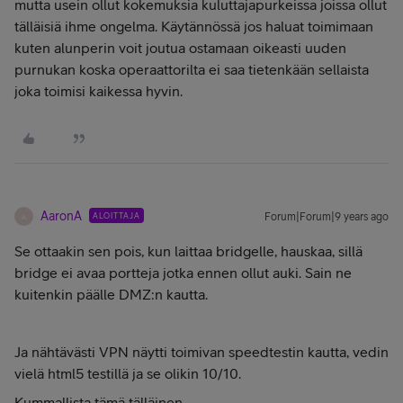
mutta usein ollut kokemuksia kuluttajapurkeissa joissa ollut
tälläisiä ihme ongelma. Käytännössä jos haluat toimimaan
kuten alunperin voit joutua ostamaan oikeasti uuden
purnukan koska operaattorilta ei saa tietenkään sellaista
joka toimisi kaikessa hyvin.
AaronA
ALOITTAJA
Forum|Forum|9 years ago
A
Se ottaakin sen pois, kun laittaa bridgelle, hauskaa, sillä
bridge ei avaa portteja jotka ennen ollut auki. Sain ne
kuitenkin päälle DMZ:n kautta.
Ja nähtävästi VPN näytti toimivan speedtestin kautta, vedin
vielä html5 testillä ja se olikin 10/10.
Kummallista tämä tälläinen