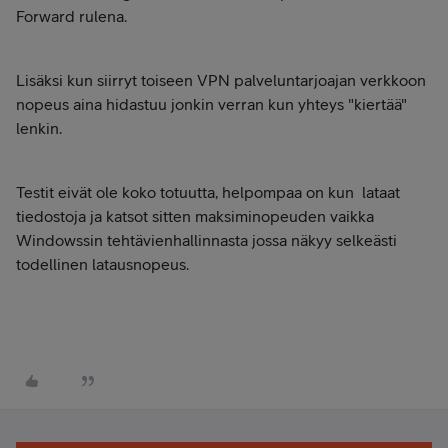
Forward rulena.
Lisäksi kun siirryt toiseen VPN palveluntarjoajan verkkoon
nopeus aina hidastuu jonkin verran kun yhteys "kiertää"
lenkin.
Testit eivät ole koko totuutta, helpompaa on kun lataat
tiedostoja ja katsot sitten maksiminopeuden vaikka
Windowssin tehtävienhallinnasta jossa näkyy selkeästi
todellinen latausnopeus.