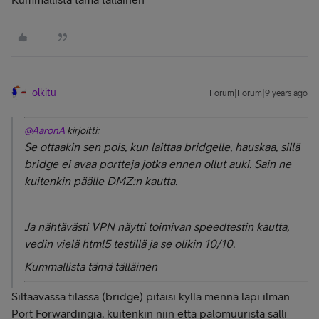
olkitu
Forum|Forum|9 years ago
@AaronA
kirjoitti:
Se ottaakin sen pois, kun laittaa bridgelle, hauskaa, sillä
bridge ei avaa portteja jotka ennen ollut auki. Sain ne
kuitenkin päälle DMZ:n kautta.
Ja nähtävästi VPN näytti toimivan speedtestin kautta,
vedin vielä html5 testillä ja se olikin 10/10.
Kummallista tämä tälläinen
Siltaavassa tilassa (bridge) pitäisi kyllä mennä läpi ilman
Port Forwardingia, kuitenkin niin että palomuurista salli