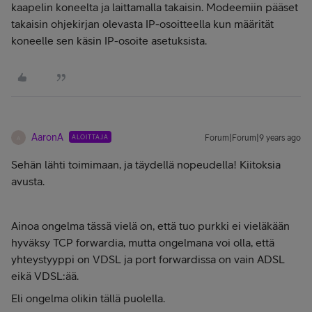
kaapelin koneelta ja laittamalla takaisin. Modeemiin pääset
takaisin ohjekirjan olevasta IP-osoitteella kun määrität
koneelle sen käsin IP-osoite asetuksista.
AaronA
ALOITTAJA
Forum|Forum|9 years ago
A
Sehän lähti toimimaan, ja täydellä nopeudella! Kiitoksia
avusta.
Ainoa ongelma tässä vielä on, että tuo purkki ei vieläkään
hyväksy TCP forwardia, mutta ongelmana voi olla, että
yhteystyyppi on VDSL ja port forwardissa on vain ADSL
eikä VDSL:ää.
Eli ongelma olikin tällä puolella.