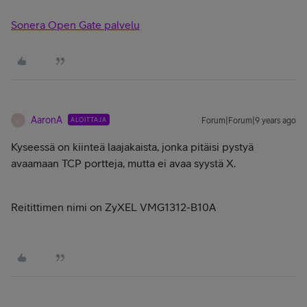
Sonera Open Gate palvelu
AaronA
ALOITTAJA
Forum|Forum|9 years ago
A
Kyseessä on kiinteä laajakaista, jonka pitäisi pystyä
avaamaan TCP portteja, mutta ei avaa syystä X.
Reitittimen nimi on ZyXEL VMG1312-B10A