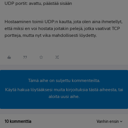
UDP portit: avattu, päästää sisään
Hostaaminen toimii UDP:n kautta, jota olen aina ihmetellyt,
että miksi en voi hostata joitakin pelejä, jotka vaativat TCP
portteja, mutta nyt vika mahdollisesti löydetty.
Tämä aihe on suljettu kommenteilta.
Käytä hakua löytääksesi muita kirjoituksia tästä aiheesta, tai
aloita uusi aihe.
10 kommenttia
Vanhin ensin