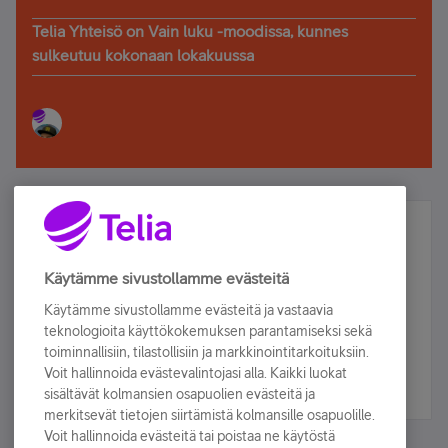
Telia Yhteisö on Vain luku -moodissa, kunnes
sulkeutuu kokonaan lokakuussa
Älä jää paitsi – osallistu ja voita!
Tilaa Telian uutiskirje ja olet mukana arvonnassa.
Käytämme sivustollamme evästeitä
Samalla saat parhaat asiakasedut suoraan
Käytämme sivustollamme evästeitä ja vastaavia
sähköpostiisi.
teknologioita käyttökokemuksen parantamiseksi sekä
toiminnallisiin, tilastollisiin ja markkinointitarkoituksiin.
Voit hallinnoida evästevalintojasi alla. Kaikki luokat
Tilaa nyt
sisältävät kolmansien osapuolien evästeitä ja
merkitsevät tietojen siirtämistä kolmansille osapuolille.
Voit hallinnoida evästeitä tai poistaa ne käytöstä