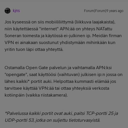
kjns
Forum|Forum|9 years ago
Jos kyseessä on siis mobiililiittymä (liikkuva laajakaista),
niin käytettäessä "internet" APN:ää on yhteys NATattu
Soneran toimesta ja käytössä ei-julkinen ip. Meidän firman
VPN ei ainakaan suostunut yhdistymään mihinkään kun
yritin tuon läpi ottaa yhteyttä.
Ostamalla Open Gate palvelun ja vaihtamalla APN:ksi
"opengate", saat käyttöösi (vaihtuvan) julkisen ip:n jossa on
lähes kaikki* portit auki. Helpottaa kummasti elämää jos
tarvitsee käyttää VPN:ää tai ottaa yhteyksiä verkosta
kotiinpäin (vaikka riistakamera).
*Palvelussa kaikki portit ovat auki, paitsi TCP-portti 25 ja
UDP-portti 53, jotka on suljettu tietoturvasyistä.