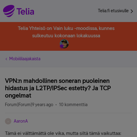
Telia.fi etusivulle
Telia Yhteisö on Vain luku -moodissa, kunnes
sulkeutuu kokonaan lokakuussa
Mobiililaajakaista
VPN:n mahdollinen soneran puoleinen
hidastus ja L2TP/IPSec estetty? Ja TCP
ongelmat
Forum|Forum|9 years ago
10 kommenttia
AaronA
A
Tämä ei välttämättä ole vika, mutta siltä tämä vaikuttaa: