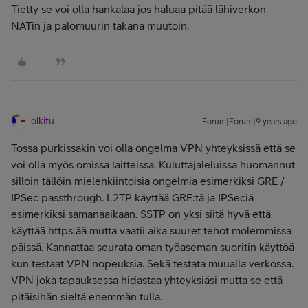
Tietty se voi olla hankalaa jos haluaa pitää lähiverkon
NATin ja palomuurin takana muutoin.
olkitu
Forum|Forum|9 years ago
Tossa purkissakin voi olla ongelma VPN yhteyksissä että se
voi olla myös omissa laitteissa. Kuluttajaleluissa huomannut
silloin tällöin mielenkiintoisia ongelmia esimerkiksi GRE /
IPSec passthrough. L2TP käyttää GRE:tä ja IPSeciä
esimerkiksi samanaaikaan. SSTP on yksi siitä hyvä että
käyttää https:ää mutta vaatii aika suuret tehot molemmissa
päissä. Kannattaa seurata oman työaseman suoritin käyttöä
kun testaat VPN nopeuksia. Sekä testata muualla verkossa.
VPN joka tapauksessa hidastaa yhteyksiäsi mutta se että
pitäisihän sieltä enemmän tulla.