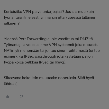
Kertoisitko VPN palveluntarjoajasi? Jos siis muu kuin
työnantaja, ilmeisesti ymmärsin että kyseessä tälläinen
julkinen?
Yleensä Port Forwarding ei ole vaadittua tai DMZ:tä.
Työnantajilla voi olla ihme VPN systeemit joka ei suostu
NATin yli menemään tai johtuu sinun reitittimestä (ei tue
esimerkiksi IPSec passthrough jota käytetään paljon
työpaikoilla pelkkää IPSec tai IKev2).
Siltaavana kokeilisin muuttaako nopeuksia. Siitä hyvä
lähteä :)