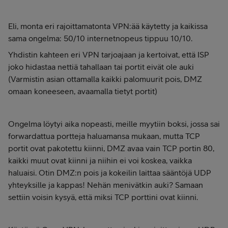
Eli, monta eri rajoittamatonta VPN:ää käytetty ja kaikissa
sama ongelma: 50/10 internetnopeus tippuu 10/10.
Yhdistin kahteen eri VPN tarjoajaan ja kertoivat, että ISP
joko hidastaa nettiä tahallaan tai portit eivät ole auki
(Varmistin asian ottamalla kaikki palomuurit pois, DMZ
omaan koneeseen, avaamalla tietyt portit)
Ongelma löytyi aika nopeasti, meille myytiin boksi, jossa sai
forwardattua portteja haluamansa mukaan, mutta TCP
portit ovat pakotettu kiinni, DMZ avaa vain TCP portin 80,
kaikki muut ovat kiinni ja niihin ei voi koskea, vaikka
haluaisi. Otin DMZ:n pois ja kokeilin laittaa sääntöjä UDP
yhteyksille ja kappas! Nehän menivätkin auki? Samaan
settiin voisin kysyä, että miksi TCP porttini ovat kiinni.