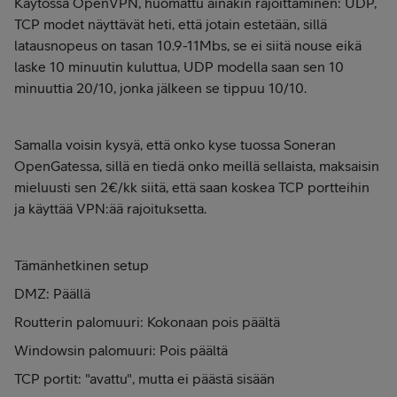
Käytössä OpenVPN, huomattu ainakin rajoittaminen: UDP,
TCP modet näyttävät heti, että jotain estetään, sillä
latausnopeus on tasan 10.9-11Mbs, se ei siitä nouse eikä
laske 10 minuutin kuluttua, UDP modella saan sen 10
minuuttia 20/10, jonka jälkeen se tippuu 10/10.
Samalla voisin kysyä, että onko kyse tuossa Soneran
OpenGatessa, sillä en tiedä onko meillä sellaista, maksaisin
mieluusti sen 2€/kk siitä, että saan koskea TCP portteihin
ja käyttää VPN:ää rajoituksetta.
Tämänhetkinen setup
DMZ: Päällä
Routterin palomuuri: Kokonaan pois päältä
Windowsin palomuuri: Pois päältä
TCP portit: "avattu", mutta ei päästä sisään