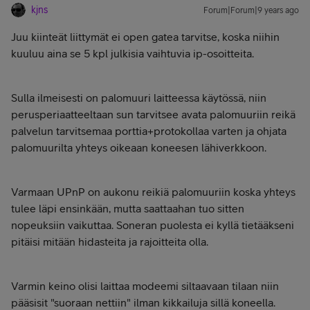
kjns
Forum|Forum|9 years ago
Juu kiinteät liittymät ei open gatea tarvitse, koska niihin
kuuluu aina se 5 kpl julkisia vaihtuvia ip-osoitteita.
Sulla ilmeisesti on palomuuri laitteessa käytössä, niin
perusperiaatteeltaan sun tarvitsee avata palomuuriin reikä
palvelun tarvitsemaa porttia+protokollaa varten ja ohjata
palomuurilta yhteys oikeaan koneesen lähiverkkoon.
Varmaan UPnP on aukonu reikiä palomuuriin koska yhteys
tulee läpi ensinkään, mutta saattaahan tuo sitten
nopeuksiin vaikuttaa. Soneran puolesta ei kyllä tietääkseni
pitäisi mitään hidasteita ja rajoitteita olla.
Varmin keino olisi laittaa modeemi siltaavaan tilaan niin
pääsisit "suoraan nettiin" ilman kikkailuja sillä koneella.