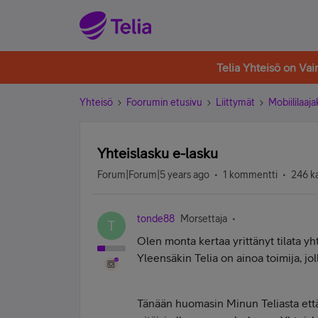
Telia Yhteisö on Va
Yhteisö
Foorumin etusivu
Liittymät
Mobiililaaja
Yhteislasku e-lasku
Forum|Forum|5 years ago
1 kommentti
246 k
tonde88
Morsettaja
T
Olen monta kertaa yrittänyt tilata yh
Yleensäkin Telia on ainoa toimija, jo
Tänään huomasin Minun Teliasta että o