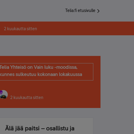
Telia.fi etusivulle
2 kuukautta sitten
Telia Yhteisö on Vain luku -moodissa,
kunnes sulkeutuu kokonaan lokakuussa
2 kuukautta sitten
Älä jää paitsi – osallistu ja