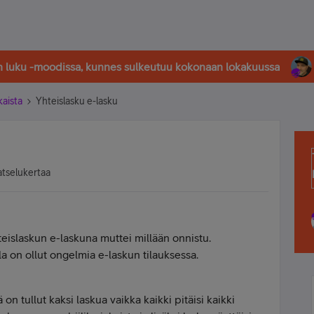
in luku -moodissa, kunnes sulkeutuu kokonaan lokakuussa
kaista
Yhteislasku e-lasku
atselukertaa
teislaskun e-laskuna muttei millään onnistu.
lla on ollut ongelmia e-laskun tilauksessa.
n tullut kaksi laskua vaikka kaikki pitäisi kaikki