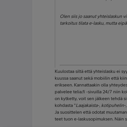
Olen siis jo saanut yhteislaskun vi
tarkoitus tilata e-lasku, mutta eipä
Kuulostaa siltä että yhteislasku ei sy
kuussa saanut sekä mobiilin että kiin
erikseen. Kannattaakin olla yhteyde
palvelee telia.fi -sivuilla 24/7 niin 
on kytketty, voit sen jälkeen tehdä 
kohdasta "
Laajakaista-, kotipuhelin-,
Ja suosittelen että odotat muutaman 
teet tuon e-laskusopimuksen. Näin 