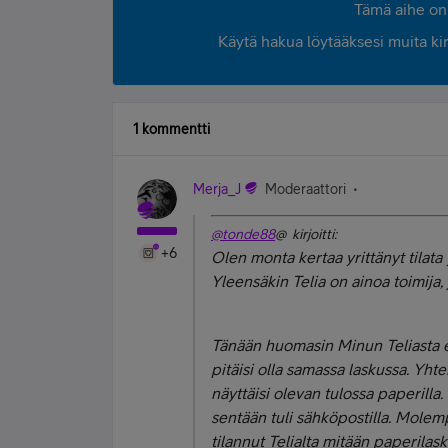
Tämä aihe on 
Käytä hakua löytääksesi muita kirjo
1 kommentti
Merja_J
Moderaattori
@tonde88
@ kirjoitti:
+6
Olen monta kertaa yrittänyt tilata
Yleensäkin Telia on ainoa toimija,
Tänään huomasin Minun Teliasta ett
pitäisi olla samassa laskussa. Yhtei
näyttäisi olevan tulossa paperilla.
sentään tuli sähköpostilla. Molemp
tilannut Telialta mitään paperilask