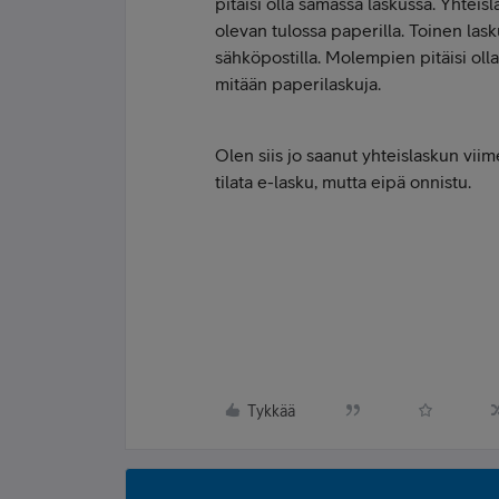
pitäisi olla samassa laskussa. Yhteisla
olevan tulossa paperilla. Toinen lasku
sähköpostilla. Molempien pitäisi olla
mitään paperilaskuja.
Olen siis jo saanut yhteislaskun viime
tilata e-lasku, mutta eipä onnistu.
Tykkää