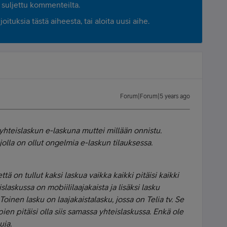
suljettu kommenteilta.
ituksia tästä aiheesta, tai aloita uusi aihe.
Forum|Forum|5 years ago
 yhteislaskun e-laskuna muttei millään onnistu.
 jolla on ollut ongelmia e-laskun tilauksessa.
ä on tullut kaksi laskua vaikka kaikki pitäisi kaikki
slaskussa on mobiililaajakaista ja lisäksi lasku
 Toinen lasku on laajakaistalasku, jossa on Telia tv. Se
ien pitäisi olla siis samassa yhteislaskussa. Enkä ole
uja.