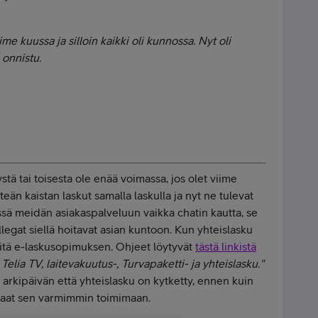
ime kuussa ja silloin kaikki oli kunnossa. Nyt oli
 onnistu.
ystä tai toisesta ole enää voimassa, jos olet viime
teän kaistan laskut samalla laskulla ja nyt ne tulevat
ssä meidän asiakaspalveluun vaikka chatin kautta, se
kollegat siellä hoitavat asian kuntoon. Kun yhteislasku
siitä e-laskusopimuksen. Ohjeet löytyvät
tästä linkistä
 Telia TV, laitevakuutus-, Turvapaketti- ja yhteislasku."
arkipäivän että yhteislasku on kytketty, ennen kuin
saat sen varmimmin toimimaan.