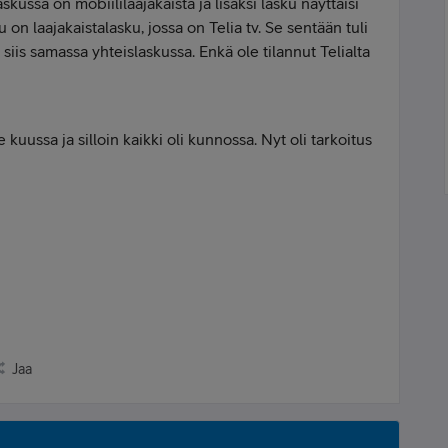
skussa on mobiililaajakaista ja lisäksi lasku näyttäisi
 on laajakaistalasku, jossa on Telia tv. Se sentään tuli
 siis samassa yhteislaskussa. Enkä ole tilannut Telialta
 kuussa ja silloin kaikki oli kunnossa. Nyt oli tarkoitus
Jaa