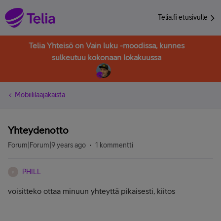
Telia.fi etusivulle
Telia Yhteisö on Vain luku -moodissa, kunnes
sulkeutuu kokonaan lokakuussa
Mobiililaajakaista
Yhteydenotto
Forum|Forum|9 years ago
1 kommentti
PHILL
P
voisitteko ottaa minuun yhteyttä pikaisesti, kiitos