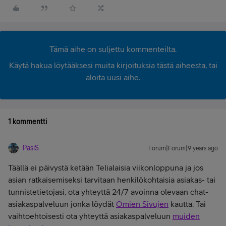
Tämä aihe on suljettu kommenteilta.
Käytä hakua löytääksesi muita kirjoituksia tästä aiheesta, tai
aloita uusi aihe.
1 kommentti
PasiS
Forum|Forum|9 years ago
Täällä ei päivystä ketään Telialaisia viikonloppuna ja j
os
asian ratkaisemiseksi tarvitaan henkilökohtaisia asiakas- tai
tunnistetietojasi, ota yhteyttä 24/7 avoinna olevaan chat-
asiakaspalveluun jonka löydät
Omien Sivujen
kautta. Tai
vaihtoehtoisesti ota yhteyttä asiakaspalveluun
muiden