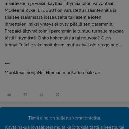
määrävälein ja voisin käyttää liittymää talon valvontaan.
Modeemi Zyxel LTE 3301 on varustettu lisäantennilla ja
sijaisee taajamassa jossa useita tukiasemia joten
ihmettelen, miksi yhteys ei pysy päällä sen paremmin.
Prepaid-liittymä toimii paremmin ja tuntuu turhalta maksaa
tästä liittymästä. Onko kokemuksia tai neuvoja? Olen
tehnyt Telialle vikaimoituksen, mutta eivät ole reagoineet.
---
Muokkaus SonjaNii: Hieman muokattu otsikkoa
Tämä aihe on suljettu kommenteilta.
Käytä hakua löytääksesi muita kirjoituksia tästä aiheesta, tai