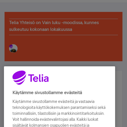
Telia Yhteisö on Vain luku -moodissa, kunnes
sulkeutuu kokonaan lokakuussa
Älä jää paitsi – osallistu ja voita!
Tilaa Telian uutiskirje ja olet mukana arvonnassa.
Käytämme sivustollamme evästeitä
Samalla saat parhaat asiakasedut suoraan
Käytämme sivustollamme evästeitä ja vastaavia
sähköpostiisi.
teknologioita käyttökokemuksen parantamiseksi sekä
toiminnallisiin, tilastollisiin ja markkinointitarkoituksiin.
Voit hallinnoida evästevalintojasi alla. Kaikki luokat
Tilaa nyt
sisältävät kolmansien osapuolien evästeitä ja