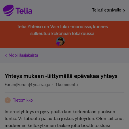
Telia.fi etusivulle
Telia Yhteisö on Vain luku -moodissa, kunnes
sulkeutuu kokonaan lokakuussa
Mobiililaajakaista
Yhteys mukaan -liittymällä epävakaa yhteys
Forum|Forum|4 years ago
1 kommentti
Tietomikko
T
Internetyhteys ei pysy päällä kun korkeintaan puolisen
tuntia. Virtabootti palauttaa joskus yhteyden. Olen laittanut
modeemin kellokytkimen taakse jotta bootti toistuisi