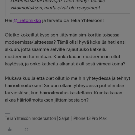
kokemuksia tai neuvoja? Olen tehnyt Telialle
vikaimoituksen, mutta eivät ole reagoineet.
Hei
@Tietomikko
ja tervetuloa Telia Yhteisöön!
Oletko kokeillut kyseisen liittymän sim-korttia toisessa
modeemissa/laitteessa? Tämä olisi hyvä kokeilla heti ensi
alkuun, jotta saamme selville rajautuuko katkeilu
modeemin toimintaan. Kuinka kauan modeemi on ollut
käytössä, ja onko katkeilu alkanut äkillisesti viimeaikoina?
Mukava kuulla että olet ollut jo meihin yhteydessä ja tehnyt
häiriöilmoituksen! Sinuun ollaan yhteydessä puhelimitse
tai viestitse, kun häiriöilmoitus käsitellään. Kuinka kauan
aikaa häiriöilmoituksen jättämisestä on?
Telia Yhteisön moderaattori | Sarjat | iPhone 13 Pro Max