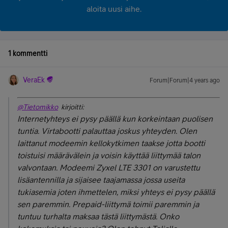
aloita uusi aihe.
1 kommentti
VeraEk
Forum|Forum|4 years ago
@Tietomikko
kirjoitti:
Internetyhteys ei pysy päällä kun korkeintaan puolisen
tuntia. Virtabootti palauttaa joskus yhteyden. Olen
laittanut modeemin kellokytkimen taakse jotta bootti
toistuisi määrävälein ja voisin käyttää liittymää talon
valvontaan. Modeemi Zyxel LTE 3301 on varustettu
lisäantennilla ja sijaisee taajamassa jossa useita
tukiasemia joten ihmettelen, miksi yhteys ei pysy päällä
sen paremmin. Prepaid-liittymä toimii paremmin ja
tuntuu turhalta maksaa tästä liittymästä. Onko