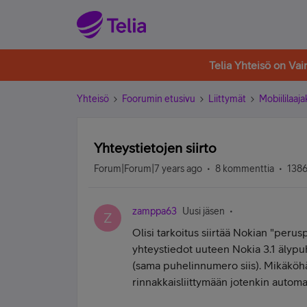
Telia Yhteisö on Va
Yhteisö
Foorumin etusivu
Liittymät
Mobiililaaja
Yhteystietojen siirto
Forum|Forum|7 years ago
8 kommenttia
1386
zamppa63
Uusi jäsen
Z
Olisi tarkoitus siirtää Nokian "peru
yhteystiedot uuteen Nokia 3.1 älypu
(sama puhelinnumero siis). Mikäköhän
rinnakkaisliittymään jotenkin automa