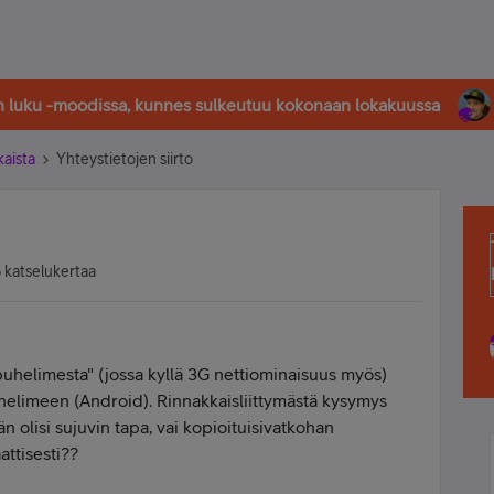
in luku -moodissa, kunnes sulkeutuu kokonaan lokakuussa
kaista
Yhteystietojen siirto
 katselukertaa
spuhelimesta" (jossa kyllä 3G nettiominaisuus myös)
helimeen (Android). Rinnakkaisliittymästä kysymys
 olisi sujuvin tapa, vai kopioituisivatkohan
attisesti??