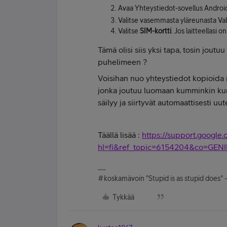
Avaa Yhteystiedot-sovellus Android-
Valitse vasemmasta yläreunasta Val
Valitse
SIM-kortti
. Jos laitteellasi o
Tämä olisi siis yksi tapa, tosin jou
puhelimeen ?
Voisihan nuo yhteystiedot kopioida my
jonka joutuu luomaan kumminkin kun a
säilyy ja siirtyvät automaattisesti u
Täällä lisää :
https://support.google
hl=fi&ref_topic=6154204&co=GEN
#koskamävoin "Stupid is as stupid does" 
Tykkää