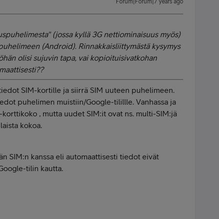
Forum|Forum|7 years ago
ruspuhelimesta" (jossa kyllä 3G nettiominaisuus myös)
ypuhelimeen (Android). Rinnakkaisliittymästä kysymys
hän olisi sujuvin tapa, vai kopioituisivatkohan
maattisesti??
iedot SIM-kortille ja siirrä SIM uuteen puhelimeen.
iedot puhelimen muistiin/Google-tilillle. Vanhassa ja
korttikoko , mutta uudet SIM:it ovat ns. multi-SIM:jä
ilaista kokoa.
män SIM:n kanssa eli automaattisesti tiedot eivät
Google-tilin kautta.