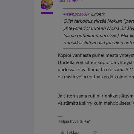
kustaa1967
@zamppa63
@ kirjoitti:
Olisi tarkoitus siirtää Nokian "pe
yhteystiedot uuteen Nokia 3.1 äl
(sama puhelinnumero siis). Mikäkö
rinnakkaisliittymään jotenkin auto
Kopioi vanhasta puhelimesta yhteyst
Uudella voit sitten kopioida yhteyst
uudessa ei välttämättä ole sama SIM-
eli niistä voi irroittaa kaikki kolme er
Ja sitten sama rutiini rinnkkaisliitty
välttämättä siirry kuin mahdollisesti 
"Hiljaa hyvä tulee".
Tykkää