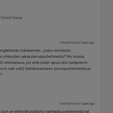
- Forrest Gump
Forum|Forum|7 years ago
angattoman tukiaseman , josko onnistuisi
jos yhteyden jakaa peruspuhelimesta? No noissa
ominaisuus, jos siitä jotain apua olisi (adapterin
 [micro usb-usb] tietokoneeseen peruspuhelimesta ja
)?
Forum|Forum|7 years ago
tus kun on etteivät poistuisi vanhasta puhelimesta tai