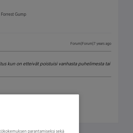
- Forrest Gump
Forum|Forum|7 years ago
koitus kun on etteivät poistuisi vanhasta puhelimesta tai
- Forrest Gump
yttökokemuksen parantamiseksi sekä