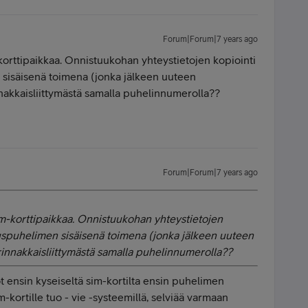
Forum|Forum|7 years ago
korttipaikkaa. Onnistuukohan yhteystietojen kopiointi
n sisäisenä toimena (jonka jälkeen uuteen
innakkaisliittymästä samalla puhelinnumerolla??
Forum|Forum|7 years ago
im-korttipaikkaa. Onnistuukohan yhteystietojen
eruspuhelimen sisäisenä toimena (jonka jälkeen uuteen
s rinnakkaisliittymästä samalla puhelinnumerolla??
t ensin kyseiseltä sim-kortilta ensin puhelimen
sim-kortille tuo - vie -systeemillä, selviää varmaan