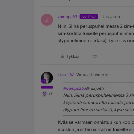
zamppa63
Uusi jäsen
ALOITTAJA
Z
Niin. Siinä peruspuhelimessa 2 sim-
sim-kortilta toiselle peruspuhelime
älypuhelimeen siirtäisi), kyse siis r
Tykkää
kiisseli67
Virtuaalihahmo ⭐️
@zamppa63
@ kirjoitti:
+7
Niin. Siinä peruspuhelimessa 2 s
kopiointi sim-kortilta toiselle p
älypuhelimeen siirtäisi), kyse sii
Kyllä se varmaan onnistuu kun kopio
muistiin ja sitten siirrät ne toiselle 