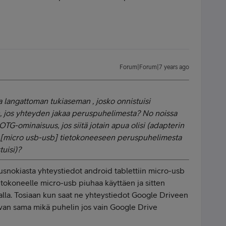
Forum|Forum|7 years ago
a langattoman tukiaseman , josko onnistuisi
n, jos yhteyden jakaa peruspuhelimesta? No noissa
TG-ominaisuus, jos siitä jotain apua olisi (adapterin
lla [micro usb-usb] tietokoneeseen peruspuhelimesta
tuisi)?
erusnokiasta yhteystiedot android tablettiin micro-usb
ietokoneelle micro-usb piuhaa käyttäen ja sitten
halla. Tosiaan kun saat ne yhteystiedot Google Driveen
 aivan sama mikä puhelin jos vain Google Drive