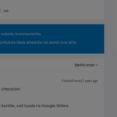
Jaa
suljettu kommenteilta.
ituksia tästä aiheesta, tai aloita uusi aihe.
Vanhin ensin
Forum|Forum|7 years ago
n yhteisöön!
kortille, voit tuoda ne Google-tilillesi.