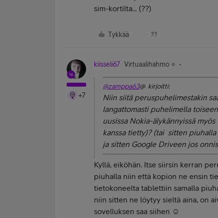
sim-kortilta... (??)
Tykkää
kiisseli67
Virtuaalihahmo ⭐️
@zamppa63
@ kirjoitti:
+7
Niin siitä peruspuhelimestakin sa
langattomasti puhelimella toisee
uusissa Nokia-älykännyissä myös O
kanssa tietty)? (tai sitten piuha
ja sitten Google Driveen jos onnis
Kyllä, eiköhän. Itse siirsin kerran p
piuhalla niin että kopion ne ensin t
tietokoneelta tablettiin samalla piu
niin sitten ne löytyy sieltä aina, on
sovelluksen saa siihen ☺