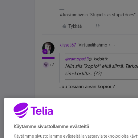
#koskamävoin "Stupid is as stupid does" 
Tykkää
kiisseli67
Virtuaalihahmo ⭐️
@zamppa63
@ kirjoitti:
+7
Niin siis "kopioi" eikä siirrä. Tar
sim-kortilta... (??)
Juu tosiaan aivan kopioi ?
#koskamävoin "Stupid is as stupid does" 
Tykkää
Käytämme sivustollamme evästeitä
Käytämme sivustollamme evästeitä ja vastaavia teknologioita kä