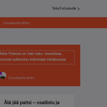
Telia.fi etusivulle
2 kuukautta sitten
Telia Yhteisö on Vain luku -moodissa,
kunnes sulkeutuu kokonaan lokakuussa
2 kuukautta sitten
Älä jää paitsi – osallistu ja