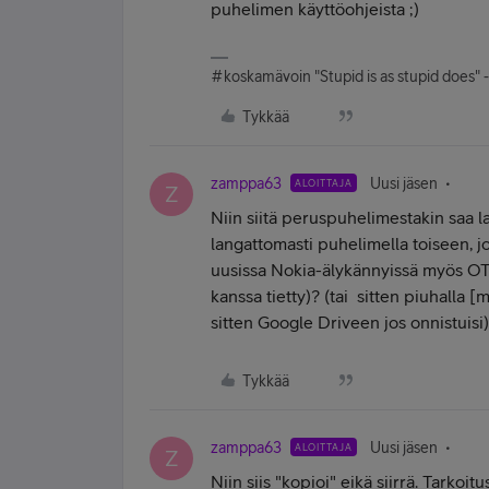
puhelimen käyttöohjeista ;)
#koskamävoin "Stupid is as stupid does" 
Tykkää
zamppa63
Uusi jäsen
ALOITTAJA
Z
Niin siitä peruspuhelimestakin saa l
langattomasti puhelimella toiseen, 
uusissa Nokia-älykännyissä myös OTG-
kanssa tietty)? (tai sitten piuhalla
sitten Google Driveen jos onnistuisi
Tykkää
zamppa63
Uusi jäsen
ALOITTAJA
Z
Niin siis "kopioi" eikä siirrä. Tarkoi