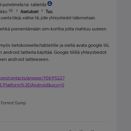
puhelimella tai ‑tabletilla
.
ikko
Asetukset
Tuo
.
n useita tilejä, valitse tili, jolle yhteystiedot tallennetaan.
tuu ehkä pienentämään sim-korttia jotta mahtuu uuteen
ös tietokoneelle/tabletille ja siellä avata google tili,
ndroid laitteita käyttää. Google tilillä yhteystiedot
uteen android laitteeseen.
.com/contacts/answer/1069522?
IE.Platform%3DAndroid&oco=0
- Forrest Gump