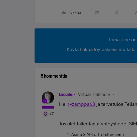
Tykkää
Tämä aihe on 
Käytä hakua löytääksesi muita kirjo
8 kommenttia
kiisseli67
Virtuaalihahmo ⭐️
Hei
@zamppa63
ja tervetuloa Telia
+7
Jos olet tallentanut yhteystiedot SIM-
Aseta SIM-kortti laitteeseen.