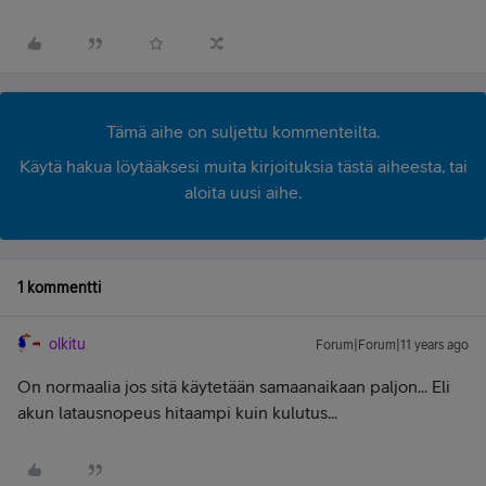
Tämä aihe on suljettu kommenteilta.
Käytä hakua löytääksesi muita kirjoituksia tästä aiheesta, tai
aloita uusi aihe.
1 kommentti
olkitu
Forum|Forum|11 years ago
On normaalia jos sitä käytetään samaanaikaan paljon... Eli
akun latausnopeus hitaampi kuin kulutus...