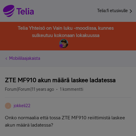
Telia.fi etusivulle
Telia Yhteisö on Vain luku -moodissa, kunnes
sulkeutuu kokonaan lokakuussa
Mobiililaajakaista
ZTE MF910 akun määrä laskee ladatessa
Forum|Forum|11 years ago
1 kommentti
jokkeli22
J
Onko normaalia että tossa ZTE MF910 reiittimistä laskee
akun määrä ladatessa?