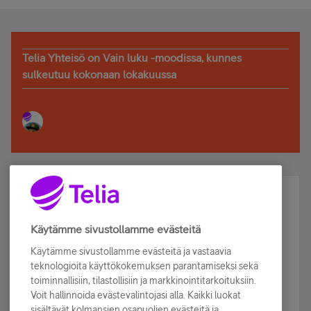
Telia Yhteisö on Vain luku -moodissa, kunnes
sulkeutuu kokonaan lokakuussa
Älä jää paitsi – osallistu ja voita!
Tilaa Telian uutiskirje ja olet mukana arvonnassa.
Käytämme sivustollamme evästeitä
Samalla saat parhaat asiakasedut suoraan
Käytämme sivustollamme evästeitä ja vastaavia
sähköpostiisi.
teknologioita käyttökokemuksen parantamiseksi sekä
toiminnallisiin, tilastollisiin ja markkinointitarkoituksiin.
Voit hallinnoida evästevalintojasi alla. Kaikki luokat
Tilaa nyt
sisältävät kolmansien osapuolien evästeitä ja