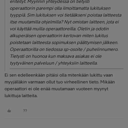
eritellyt. Myynnin yhteydessä on tietysti
operaattorin parempi olla ilmoittamatta lukituksen
tyyppiä. Sim lukituksen voi tietääkseni poistaa laitteesta
itse muutamilla ohjelmilla? Nyt omistan laitteen, jota ei
voi käyttää muilla operaattoreilla. Oletin ja odotin
alkuperäisen operaattorin kertovan miten lukitus
poistetaan laitteesta sopimuksen päättymisen jälkeen.
Operaattorilla on tiedossa sp-osoite / puhelinnumero.
Tietysti on huonoa kun maksava asiakas ei ole
tyytyväinen palveluun / yhteyksiin laitteella.
Ei sen edelleenkään pitäisi olla mitenkään lukittu vaan
myyjälläkin varmaan ollut tuo virheellinen tieto. Mikään
operaattori ei ole enää muutamaan vuoteen myynyt
lukittuja laitteita.