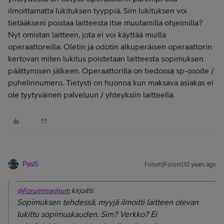
ilmoittamatta lukituksen tyyppiä. Sim lukituksen voi
tietääkseni poistaa laitteesta itse muutamilla ohjelmilla?
Nyt omistan laitteen, jota ei voi käyttää muilla
operaattoreilla. Oletin ja odotin alkuperäisen operaattorin
kertovan miten lukitus poistetaan laitteesta sopimuksen
päättymisen jälkeen. Operaattorilla on tiedossa sp-osoite /
puhelinnumero. Tietysti on huonoa kun maksava asiakas ei
ole tyytyväinen palveluun / yhteyksiin laitteella.
PasiS
Forum|Forum|10 years ago
@Forummarinum
kirjoitti:
Sopimuksen tehdessä, myyjä ilmoitti laitteen olevan
lukittu sopimuskauden. Sim? Verkko? Ei