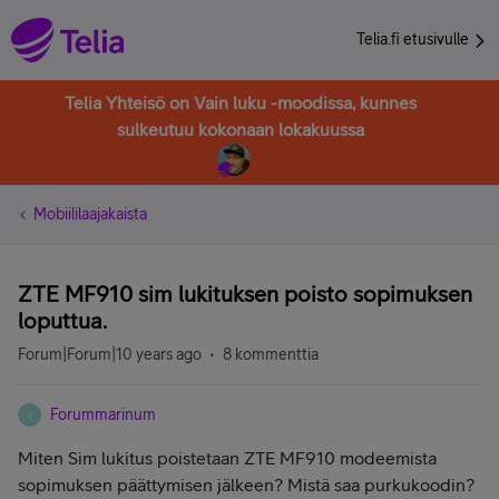
Telia.fi etusivulle
Telia Yhteisö on Vain luku -moodissa, kunnes
sulkeutuu kokonaan lokakuussa
Mobiililaajakaista
ZTE MF910 sim lukituksen poisto sopimuksen
loputtua.
Forum|Forum|10 years ago
8 kommenttia
Forummarinum
F
Miten Sim lukitus poistetaan ZTE MF910 modeemista
sopimuksen päättymisen jälkeen? Mistä saa purkukoodin?