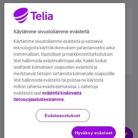
Älä jää paitsi – osallistu ja voita!
Tilaa Telian uutiskirje ja olet mukana arvonnassa.
Käytämme sivustollamme evästeitä
Samalla saat parhaat asiakasedut suoraan
Käytämme sivustollamme evästeitä ja vastaavia
sähköpostiisi.
teknologioita käyttökokemuksen parantamiseksi sekä
toiminnallisiin, tilastollisiin ja markkinointitarkoituksiin.
Voit hallinnoida evästevalintojasi alla. Kaikki luokat
Tilaa nyt
sisältävät kolmansien osapuolien evästeitä ja
merkitsevät tietojen siirtämistä kolmansille osapuolille.
Voit hallinnoida evästeitä tai poistaa ne käytöstä
milloin tahansa evästeasetuksissa. Lisätietoja
evästeistä saat
evästeitä koskevasta
tietosuojaselosteestamme.
Käyttöehdot
Accessibility statement
Evästeasetukset
Hyväksy evästeet
Evästeasetukset