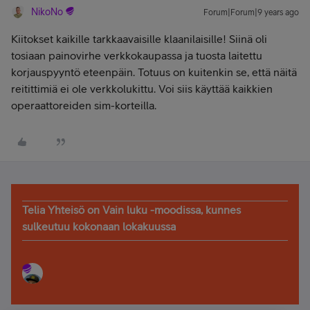
NikoNo
Forum|Forum|9 years ago
Kiitokset kaikille tarkkaavaisille klaanilaisille! Siinä oli
tosiaan painovirhe verkkokaupassa ja tuosta laitettu
korjauspyyntö eteenpäin. Totuus on kuitenkin se, että näitä
reitittimiä ei ole verkkolukittu. Voi siis käyttää kaikkien
operaattoreiden sim-korteilla.
Telia Yhteisö on Vain luku -moodissa, kunnes
sulkeutuu kokonaan lokakuussa