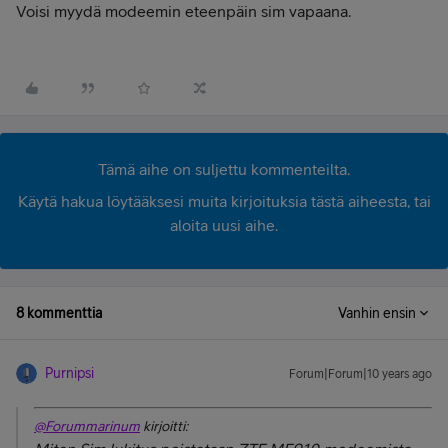
Voisi myydä modeemin eteenpäin sim vapaana.
Tämä aihe on suljettu kommenteilta.
Käytä hakua löytääksesi muita kirjoituksia tästä aiheesta, tai
aloita uusi aihe.
8 kommenttia
Vanhin ensin
Purnipsi
Forum|Forum|10 years ago
@Forummarinum
kirjoitti: