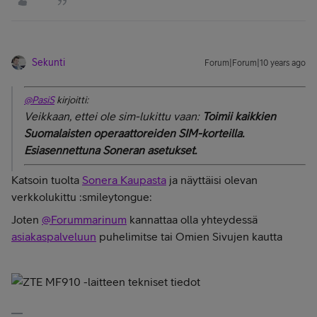
Sekunti
Forum|Forum|10 years ago
@PasiS
kirjoitti:
Veikkaan, ettei ole sim-lukittu vaan:
Toimii kaikkien
Suomalaisten operaattoreiden SIM-korteilla.
Esiasennettuna Soneran asetukset.
Katsoin tuolta
Sonera Kaupasta
ja näyttäisi olevan
verkkolukittu :smileytongue:
Joten
@Forummarinum
kannattaa olla yhteydessä
asiakaspalveluun
puhelimitse tai Omien Sivujen kautta