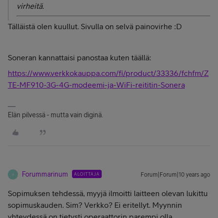
virheitä.
Tälläistä olen kuullut. Sivulla on selvä painovirhe :D
Soneran kannattaisi panostaa kuten täällä:
https://www.verkkokauppa.com/fi/product/33336/fchfm/Z
TE-MF910-3G-4G-modeemi-ja-WiFi-reititin-Sonera
Elän pilvessä - mutta vain diginä.
Forummarinum
ALOITTAJA
Forum|Forum|10 years ago
F
Sopimuksen tehdessä, myyjä ilmoitti laitteen olevan lukittu
sopimuskauden. Sim? Verkko? Ei eritellyt. Myynnin
yhteydessä on tietysti operaattorin parempi olla