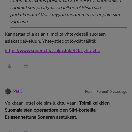
Miten Sim lukitus poistetaan ZTE MF910 modeemista
sopimuksen päättymisen jälkeen? Mistä saa
purkukoodin? Voisi myydä modeemin eteenpäin sim
vapaana.
Kannattaa olla asian tiimoilta yhteydessä suoraan
asiakaspalveluun. Yhteystiedot löydät täältä:
https://www.sonera.fi/asiakastuki/Ota-yhteytta
PasiS
Forum|Forum|10 years ago
Veikkaan, ettei ole sim-lukittu vaan:
Toimii kaikkien
Suomalaisten operaattoreiden SIM-korteilla.
Esiasennettuna Soneran asetukset.