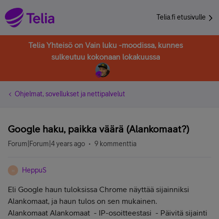
Telia.fi etusivulle
Telia Yhteisö on Vain luku -moodissa, kunnes
sulkeutuu kokonaan lokakuussa
Ohjelmat, sovellukset ja nettipalvelut
Google haku, paikka väärä (Alankomaat?)
Forum|Forum|4 years ago
9 kommenttia
HeppuS
H
Eli Google haun tuloksissa Chrome näyttää sijainniksi
Alankomaat, ja haun tulos on sen mukainen.
Alankomaat
Alankomaat
- IP-osoitteestasi
- Päivitä sijainti