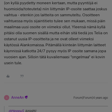
(on kyllä pyydetty moneen kertaan, mutta pyyntöjä ei
huomioida/toteuteta) niin liittymän IP-osoite saattaa joskus
vaihtua - etenkin jos laitteita on sammuteltu. Osoitteen
vaihtuessa myös sijaintitieto tulee sen mukaan, missä päin
maailmaa uusi osoite on viimeksi ollut. Yleensä nämä kyllä
pitäisi olla suomen sisällä mutta eihän sitä tiedä jos Telia on
ostanut uusia IP-osoitteita ja ne ovat olleet viimeksi
käytössä Alankomaissa. Pitämällä kiinteän liittymän laitteet
käynnissä katkotta 24/7 pysyy myös IP osoite samana jopa
vuosien ajan. Silloin tätä kuvailemaasi "ongelmaa" ei kovin
usein tule.
AnneAn
Forum|Forum|4 years ago
A
@HeppuS
kirjoitti: