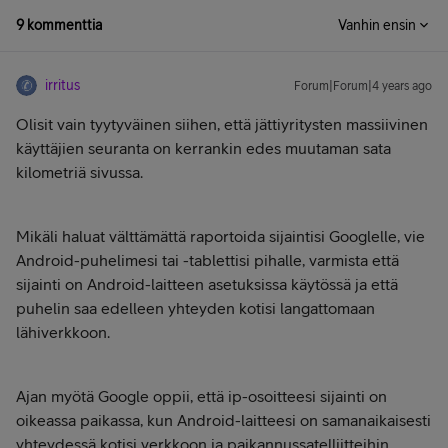
9 kommenttia
Vanhin ensin
irritus
Forum|Forum|4 years ago
Olisit vain tyytyväinen siihen, että jättiyritysten massiivinen
käyttäjien seuranta on kerrankin edes muutaman sata
kilometriä sivussa.
Mikäli haluat välttämättä raportoida sijaintisi Googlelle, vie
Android-puhelimesi tai -tablettisi pihalle, varmista että
sijainti on Android-laitteen asetuksissa käytössä ja että
puhelin saa edelleen yhteyden kotisi langattomaan
lähiverkkoon.
Ajan myötä Google oppii, että ip-osoitteesi sijainti on
oikeassa paikassa, kun Android-laitteesi on samanaikaisesti
yhteydessä kotisi verkkoon ja paikannussatelliitteihin.