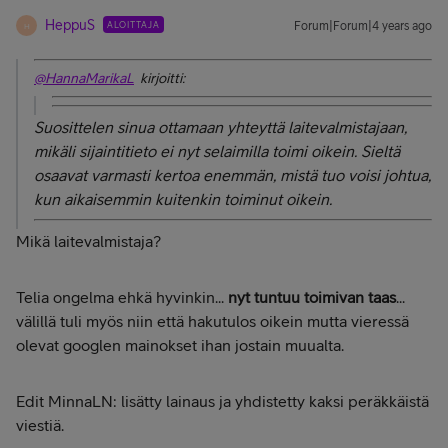
HeppuS
ALOITTAJA
Forum|Forum|4 years ago
H
@HannaMarikaL
kirjoitti:
Suosittelen sinua ottamaan yhteyttä laitevalmistajaan,
mikäli sijaintitieto ei nyt selaimilla toimi oikein. Sieltä
osaavat varmasti kertoa enemmän, mistä tuo voisi johtua,
kun aikaisemmin kuitenkin toiminut oikein.
Mikä laitevalmistaja?
Telia ongelma ehkä hyvinkin...
nyt tuntuu toimivan taas
...
välillä tuli myös niin että hakutulos oikein mutta vieressä
olevat googlen mainokset ihan jostain muualta.
Edit MinnaLN: lisätty lainaus ja yhdistetty kaksi peräkkäistä
viestiä.