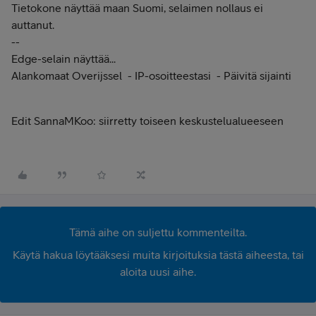
Tietokone näyttää maan Suomi, selaimen nollaus ei
auttanut.
--
Edge-selain näyttää...
Alankomaat
Overijssel
- IP-osoitteestasi
- Päivitä sijainti
Edit SannaMKoo: siirretty toiseen keskustelualueeseen
Tämä aihe on suljettu kommenteilta.
Käytä hakua löytääksesi muita kirjoituksia tästä aiheesta, tai
aloita uusi aihe.