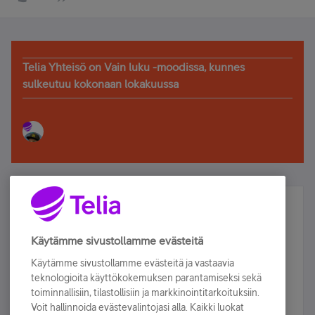
Telia Yhteisö on Vain luku -moodissa, kunnes
sulkeutuu kokonaan lokakuussa
Älä jää paitsi – osallistu ja voita!
Tilaa Telian uutiskirje ja olet mukana arvonnassa.
Käytämme sivustollamme evästeitä
Samalla saat parhaat asiakasedut suoraan
Käytämme sivustollamme evästeitä ja vastaavia
sähköpostiisi.
teknologioita käyttökokemuksen parantamiseksi sekä
toiminnallisiin, tilastollisiin ja markkinointitarkoituksiin.
Voit hallinnoida evästevalintojasi alla. Kaikki luokat
Tilaa nyt