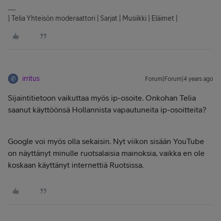
| Telia Yhteisön moderaattori | Sarjat | Musiikki | Eläimet |
irritus
Forum|Forum|4 years ago
Sijaintitietoon vaikuttaa myös ip-osoite. Onkohan Telia
saanut käyttöönsä Hollannista vapautuneita ip-osoitteita?
Google voi myös olla sekaisin. Nyt viikon sisään YouTube
on näyttänyt minulle ruotsalaisia mainoksia, vaikka en ole
koskaan käyttänyt internettiä Ruotsissa.