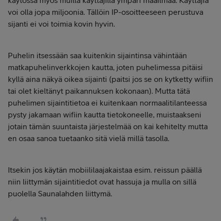
käytössä myös muilla käyttäjillä ympäri maailmaa. Käyttäjiä
voi olla jopa miljoonia. Tällöin IP-osoitteeseen perustuva
sijanti ei voi toimia kovin hyvin.
Puhelin itsessään saa kuitenkin sijaintinsa vähintään
matkapuhelinverkkojen kautta, joten puhelimessa pitäisi
kyllä aina näkyä oikea sijainti (paitsi jos se on kytketty wifiin
tai olet kieltänyt paikannuksen kokonaan). Mutta tätä
puhelimen sijaintitietoa ei kuitenkaan normaalitilanteessa
pysty jakamaan wifiin kautta tietokoneelle, muistaakseni
jotain tämän suuntaista järjestelmää on kai kehitelty mutta
en osaa sanoa tuetaanko sitä vielä millä tasolla.
Itsekin jos käytän mobiililaajakaistaa esim. reissun päällä
niin liittymän sijaintitiedot ovat hassuja ja mulla on sillä
puolella Saunalahden liittymä.