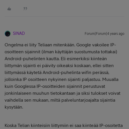
SINAD
Forum|Forum|4 years ago
Ongelma ei liity Teliaan mitenkään. Google vakoilee IP-
osoitteen sijainnit (ilman käyttäjän suostumusta tottakai)
Android-puhelinten kautta. Eli esimerkiksi kiinteän
liittymän sijainti ei päivity oikeaksi koskaan, ellei sitten
liittymässä käytetä Android-puhelinta wifin perässä,
jolloinka IP osoitteen nykyinen sijainti paljastuu. Muualla
kuin Googlessa IP-osoitteiden sijainnit perustuvat
jonkinlaiseen muuhun tietokantaan ja siksi tulokset voivat
vaihdella sen mukaan, miltä palveluntarjoajalta sijaintia
kysytään.
Koska Telian kiinteisiin liittymiin ei saa kiinteää IP-osoitetta