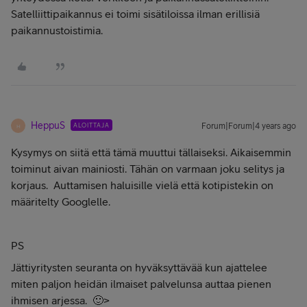
Satelliittipaikannus ei toimi sisätiloissa ilman erillisiä
paikannustoistimia.
HeppuS
ALOITTAJA
Forum|Forum|4 years ago
H
Kysymys on siitä että tämä muuttui tällaiseksi. Aikaisemmin
toiminut aivan mainiosti. Tähän on varmaan joku selitys ja
korjaus. Auttamisen haluisille vielä että kotipistekin on
määritelty Googlelle.
PS
Jättiyritysten seuranta on hyväksyttävää kun ajattelee
miten paljon heidän ilmaiset palvelunsa auttaa pienen
ihmisen arjessa. 🙂>