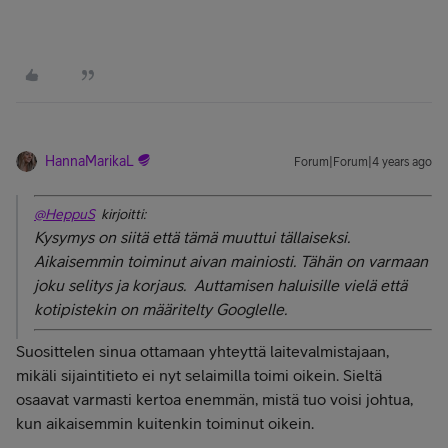
HannaMarikaL
Forum|Forum|4 years ago
@HeppuS
kirjoitti:
Kysymys on siitä että tämä muuttui tällaiseksi.
Aikaisemmin toiminut aivan mainiosti. Tähän on varmaan
joku selitys ja korjaus. Auttamisen haluisille vielä että
kotipistekin on määritelty Googlelle.
Suosittelen sinua ottamaan yhteyttä laitevalmistajaan,
mikäli sijaintitieto ei nyt selaimilla toimi oikein. Sieltä
osaavat varmasti kertoa enemmän, mistä tuo voisi johtua,
kun aikaisemmin kuitenkin toiminut oikein.