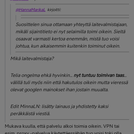
@HannaMarikaL
kirjoitti:
Suosittelen sinua ottamaan yhteyttä laitevalmistajaan,
mikäli sijaintitieto ei nyt selaimilla toimi oikein. Sieltä
osaavat varmasti kertoa enemmän, mistä tuo voisi
johtua, kun aikaisemmin kuitenkin toiminut oikein.
Mikä laitevalmistaja?
Telia ongelma ehkä hyvinkin...
nyt tuntuu toimivan taas
...
välillä tuli myös niin että hakutulos oikein mutta vieressä
olevat googlen mainokset ihan jostain muualta.
Edit MinnaLN: lisätty lainaus ja yhdistetty kaksi
peräkkäistä viestiä.
Mukava kuulla, että palvelu alkoi toimia oikein. VPN tai
esim. proxy -palvelua käytettäessähän tuo voisi toki olla