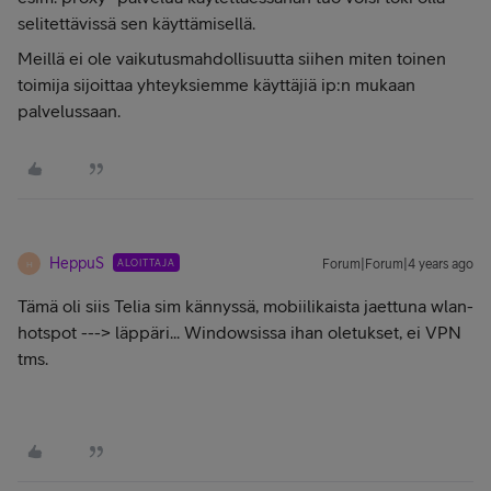
selitettävissä sen käyttämisellä.
Meillä ei ole vaikutusmahdollisuutta siihen miten toinen
toimija sijoittaa yhteyksiemme käyttäjiä ip:n mukaan
palvelussaan.
HeppuS
ALOITTAJA
Forum|Forum|4 years ago
H
Tämä oli siis Telia sim kännyssä, mobiilikaista jaettuna wlan-
hotspot ---> läppäri... Windowsissa ihan oletukset, ei VPN
tms.