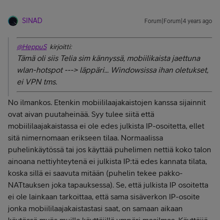
SINAD
Forum|Forum|4 years ago
@HeppuS
kirjoitti:
Tämä oli siis Telia sim kännyssä, mobiilikaista jaettuna
wlan-hotspot ---> läppäri... Windowsissa ihan oletukset,
ei VPN tms.
No ilmankos. Etenkin mobiililaajakaistojen kanssa sijainnit
ovat aivan puutaheinää. Syy tulee siitä että
mobiililaajakaistassa ei ole edes julkista IP-osoitetta, ellet
sitä nimernomaan erikseen tilaa. Normaalissa
puhelinkäytössä tai jos käyttää puhelimen nettiä koko talon
ainoana nettiyhteytenä ei julkista IP:tä edes kannata tilata,
koska sillä ei saavuta mitään (puhelin tekee pakko-
NATtauksen joka tapauksessa). Se, että julkista IP osoitetta
ei ole lainkaan tarkoittaa, että sama sisäverkon IP-osoite
jonka mobiililaajakaistastasi saat, on samaan aikaan