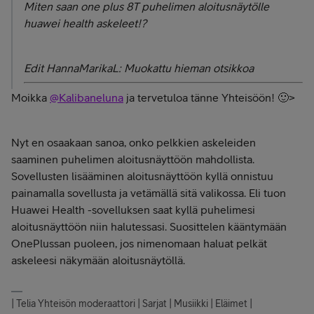
Miten saan one plus 8T puhelimen aloitusnäytölle
huawei health askeleet!?
Edit HannaMarikaL: Muokattu hieman otsikkoa
Moikka
@Kalibaneluna
ja tervetuloa tänne Yhteisöön! 🙂>
Nyt en osaakaan sanoa, onko pelkkien askeleiden
saaminen puhelimen aloitusnäyttöön mahdollista.
Sovellusten lisääminen aloitusnäyttöön kyllä onnistuu
painamalla sovellusta ja vetämällä sitä valikossa. Eli tuon
Huawei Health -sovelluksen saat kyllä puhelimesi
aloitusnäyttöön niin halutessasi. Suosittelen kääntymään
OnePlussan puoleen, jos nimenomaan haluat pelkät
askeleesi näkymään aloitusnäytöllä.
| Telia Yhteisön moderaattori | Sarjat | Musiikki | Eläimet |