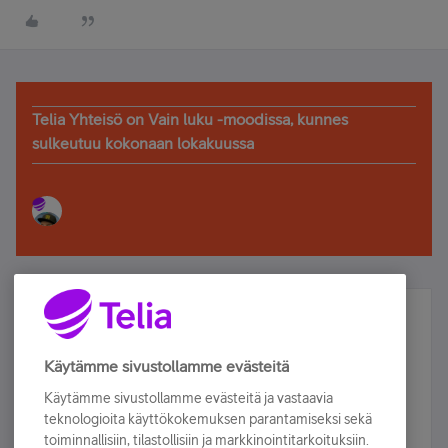
Telia Yhteisö on Vain luku -moodissa, kunnes
sulkeutuu kokonaan lokakuussa
Älä jää paitsi – osallistu ja voita!
Tilaa Telian uutiskirje ja olet mukana arvonnassa.
Käytämme sivustollamme evästeitä
Samalla saat parhaat asiakasedut suoraan
Käytämme sivustollamme evästeitä ja vastaavia
sähköpostiisi.
teknologioita käyttökokemuksen parantamiseksi sekä
toiminnallisiin, tilastollisiin ja markkinointitarkoituksiin.