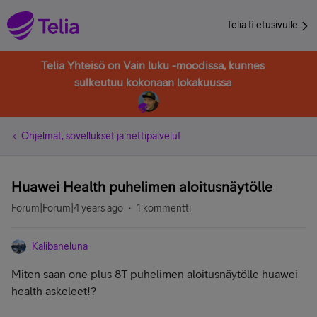
Telia.fi etusivulle
Telia Yhteisö on Vain luku -moodissa, kunnes
sulkeutuu kokonaan lokakuussa
Ohjelmat, sovellukset ja nettipalvelut
Huawei Health puhelimen aloitusnäytölle
Forum|Forum|4 years ago
1 kommentti
Kalibaneluna
Miten saan one plus 8T puhelimen aloitusnäytölle huawei
health askeleet!?