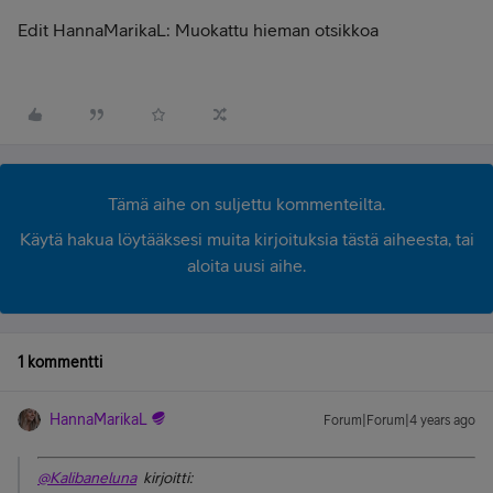
Edit HannaMarikaL: Muokattu hieman otsikkoa
Tämä aihe on suljettu kommenteilta.
Käytä hakua löytääksesi muita kirjoituksia tästä aiheesta, tai
aloita uusi aihe.
1 kommentti
HannaMarikaL
Forum|Forum|4 years ago
@Kalibaneluna
kirjoitti: