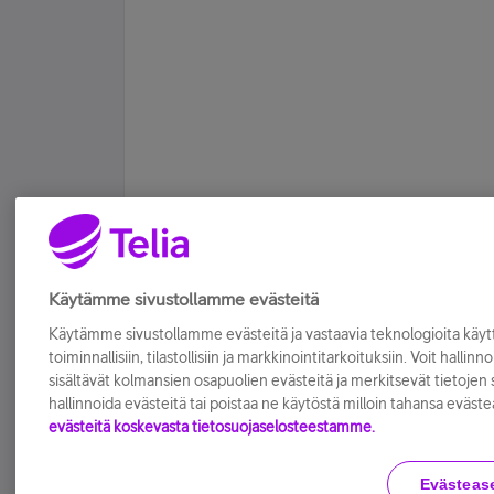
YouTube : The copyright hater official
Tykkää
Käytämme sivustollamme evästeitä
Käytämme sivustollamme evästeitä ja vastaavia teknologioita kä
toiminnallisiin, tilastollisiin ja markkinointitarkoituksiin. Voit hallinn
sisältävät kolmansien osapuolien evästeitä ja merkitsevät tietojen si
hallinnoida evästeitä tai poistaa ne käytöstä milloin tahansa eväste
evästeitä koskevasta tietosuojaselosteestamme.
Evästeas