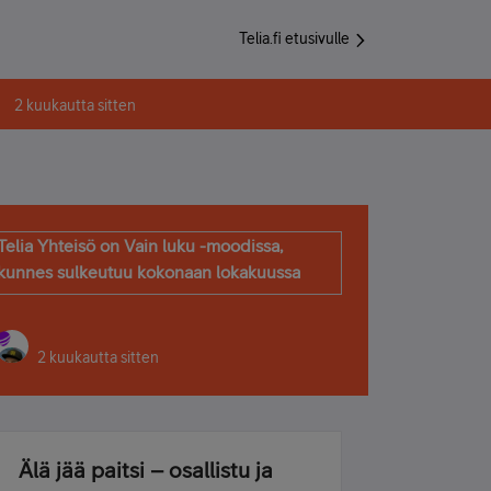
Telia.fi etusivulle
2 kuukautta sitten
Telia Yhteisö on Vain luku -moodissa,
kunnes sulkeutuu kokonaan lokakuussa
2 kuukautta sitten
Älä jää paitsi – osallistu ja