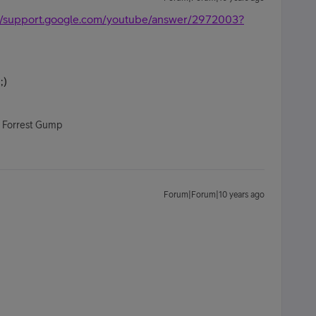
://support.google.com/youtube/answer/2972003?
;)
- Forrest Gump
Forum|Forum|10 years ago