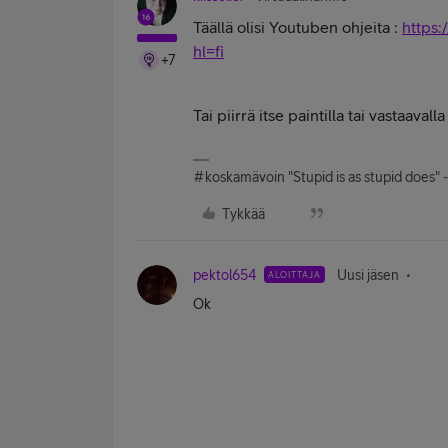
Täällä olisi Youtuben ohjeita :
https
hl=fi
+7
Tai piirrä itse paintilla tai vastaavalla 
#koskamävoin "Stupid is as stupid does" 
Tykkää
pektol654
Uusi jäsen
ALOITTAJA
Ok