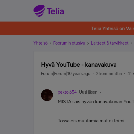
Telia Yhteisö on Va
Yhteisö
Foorumin etusivu
Laitteet & tarvikkeet
Hyvä YouTube - kanavakuva
Forum|Forum|10 years ago
2 kommenttia
41 
pektol654
Uusi jäsen
MISTÄ sais hyvän kanavakuvan You
Tossa ois muutamia mut ei toimi