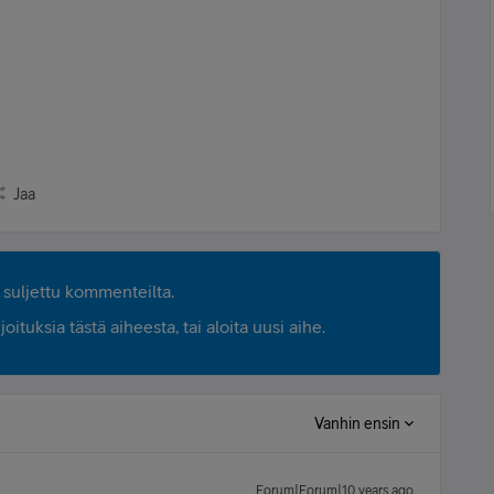
Jaa
suljettu kommenteilta.
ituksia tästä aiheesta, tai aloita uusi aihe.
Vanhin ensin
Forum|Forum|10 years ago