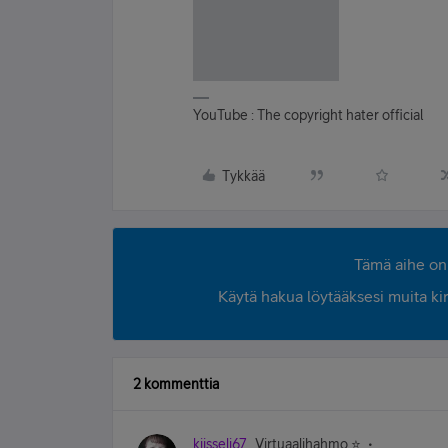
YouTube : The copyright hater official
Tykkää
Tämä aihe on 
Käytä hakua löytääksesi muita kirjo
2 kommenttia
kiisseli67
Virtuaalihahmo ⭐️