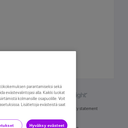
yttökokemuksen parantamiseksi sekä
oida evästevalintojasi alla. Kaikki luokat
irtämistä kolmansille osapuolille. Voit
asetuksissa. Lisätietoja evästeistä saat
Käyttöehdot
Accessibility statement
etukset
Hyväksy evästeet