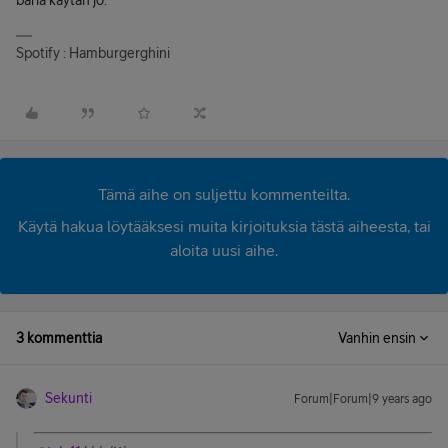
baria käytän jo.
Spotify : Hamburgerghini
Tämä aihe on suljettu kommenteilta.
Käytä hakua löytääksesi muita kirjoituksia tästä aiheesta, tai
aloita uusi aihe.
3 kommenttia
Vanhin ensin
Sekunti
Forum|Forum|9 years ago