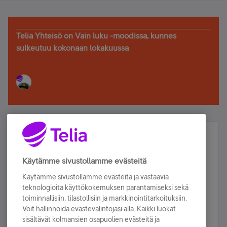
Telia Yhteisö on Vain luku -moodissa, kunnes
sulkeutuu kokonaan lokakuussa
Älä jää paitsi – osallistu ja voita!
Tilaa Telian uutiskirje ja olet mukana arvonnassa.
Käytämme sivustollamme evästeitä
Samalla saat parhaat asiakasedut suoraan
Käytämme sivustollamme evästeitä ja vastaavia
sähköpostiisi.
teknologioita käyttökokemuksen parantamiseksi sekä
toiminnallisiin, tilastollisiin ja markkinointitarkoituksiin.
Voit hallinnoida evästevalintojasi alla. Kaikki luokat
Tilaa nyt
sisältävät kolmansien osapuolien evästeitä ja