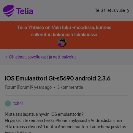
Telia.fi etusivulle
Telia Yhteisö on Vain luku -moodissa, kunnes
sulkeutuu kokonaan lokakuussa
Ohjelmat, sovellukset ja nettipalvelut
iOS Emulaattori Gt-s5690 android 2.3.6
Forum|Forum|9 years ago
3 kommenttia
tch41
T
Mistä sais ladattua hyvän iOS emulaattorin?
Eli pyrkisin tekemään feikki iPhonen nykyisestä Androidistani niin
että ulkoasu olisi ios10 mutta Android muuten. Launcheria ja status