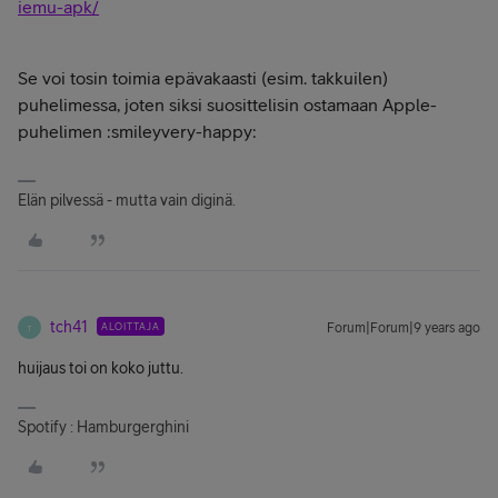
iemu-apk/
Se voi tosin toimia epävakaasti (esim. takkuilen)
puhelimessa, joten siksi suosittelisin ostamaan Apple-
puhelimen :smileyvery-happy:
Elän pilvessä - mutta vain diginä.
tch41
ALOITTAJA
Forum|Forum|9 years ago
T
huijaus toi on koko juttu.
Spotify : Hamburgerghini