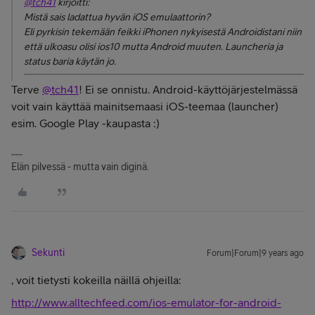
@tch41
kirjoitti:
Mistä sais ladattua hyvän iOS emulaattorin?
Eli pyrkisin tekemään feikki iPhonen nykyisestä Androidistani niin
että ulkoasu olisi ios10 mutta Android muuten. Launcheria ja
status baria käytän jo.
Terve
@tch41
! Ei se onnistu. Android-käyttöjärjestelmässä
voit vain käyttää mainitsemaasi iOS-teemaa (launcher)
esim. Google Play -kaupasta :)
Elän pilvessä - mutta vain diginä.
Sekunti
Forum|Forum|9 years ago
, voit tietysti kokeilla näillä ohjeilla:
http://www.alltechfeed.com/ios-emulator-for-android-