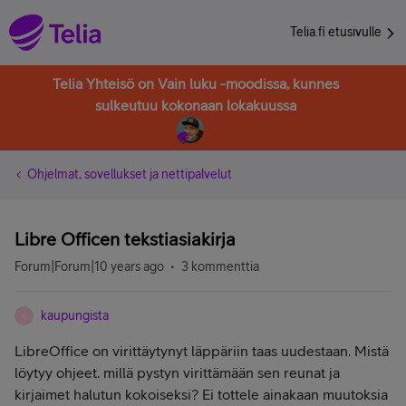
Telia.fi etusivulle
Telia Yhteisö on Vain luku -moodissa, kunnes
sulkeutuu kokonaan lokakuussa
Ohjelmat, sovellukset ja nettipalvelut
Libre Officen tekstiasiakirja
Forum|Forum|10 years ago
3 kommenttia
kaupungista
K
LibreOffice on virittäytynyt läppäriin taas uudestaan. Mistä
löytyy ohjeet. millä pystyn virittämään sen reunat ja
kirjaimet halutun kokoiseksi? Ei tottele ainakaan muutoksia