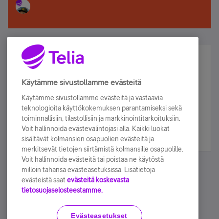
Älä jää paitsi – osallistu ja voita!
Tilaa Telian uutiskirje ja olet mukana arvonnassa.
Käytämme sivustollamme evästeitä
Samalla saat parhaat asiakasedut suoraan
Käytämme sivustollamme evästeitä ja vastaavia
sähköpostiisi.
teknologioita käyttökokemuksen parantamiseksi sekä
toiminnallisiin, tilastollisiin ja markkinointitarkoituksiin.
Voit hallinnoida evästevalintojasi alla. Kaikki luokat
Tilaa nyt
sisältävät kolmansien osapuolien evästeitä ja
merkitsevät tietojen siirtämistä kolmansille osapuolille.
Voit hallinnoida evästeitä tai poistaa ne käytöstä
milloin tahansa evästeasetuksissa. Lisätietoja
evästeistä saat
evästeitä koskevasta
tietosuojaselosteestamme.
Käyttöehdot
Accessibility statement
Evästeasetukset