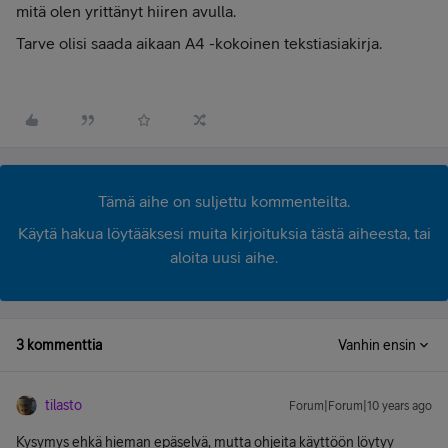
mitä olen yrittänyt hiiren avulla.
Tarve olisi saada aikaan A4 -kokoinen tekstiasiakirja.
Tämä aihe on suljettu kommenteilta.
Käytä hakua löytääksesi muita kirjoituksia tästä aiheesta, tai
aloita uusi aihe.
3 kommenttia
Vanhin ensin
tilasto
Forum|Forum|10 years ago
Kysymys ehkä hieman epäselvä, mutta ohjeita käyttöön löytyy