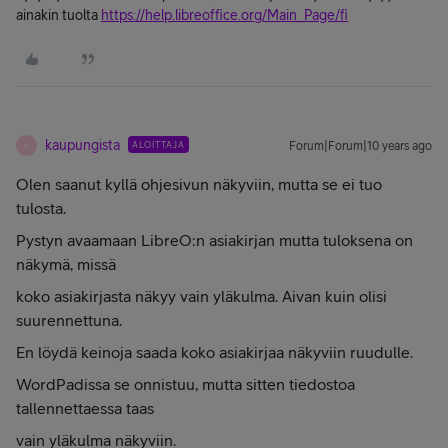
ainakin tuolta
https://help.libreoffice.org/Main_Page/fi
kaupungista
ALOITTAJA
Forum|Forum|10 years ago
K
Olen saanut kyllä ohjesivun näkyviin, mutta se ei tuo
tulosta.
Pystyn avaamaan LibreO:n asiakirjan mutta tuloksena on
näkymä, missä
koko asiakirjasta näkyy vain yläkulma. Aivan kuin olisi
suurennettuna.
En löydä keinoja saada koko asiakirjaa näkyviin ruudulle.
WordPadissa se onnistuu, mutta sitten tiedostoa
tallennettaessa taas
vain yläkulma näkyviin.