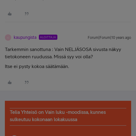
kaupungista
ALOITTAJA
Forum|Forum|10 years ago
K
Tarkemmin sanottuna : Vain NELJÄSOSA sivusta näkyy
tietokoneen ruudussa. Missä syy voi olla?
Itse ei pysty kokoa säätämään.
Telia Yhteisö on Vain luku -moodissa, kunnes
sulkeutuu kokonaan lokakuussa