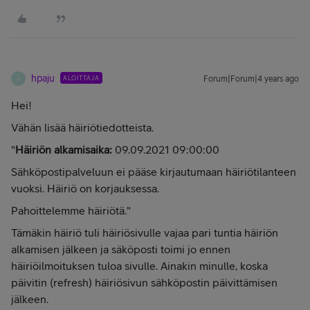
hpaju
ALOITTAJA
Forum|Forum|4 years ago
H
Hei!
Vähän lisää häiriötiedotteista.
"
Häiriön alkamisaika:
09.09.2021 09:00:00
Sähköpostipalveluun ei pääse kirjautumaan häiriötilanteen
vuoksi. Häiriö on korjauksessa.
Pahoittelemme häiriötä."
Tämäkin häiriö tuli häiriösivulle vajaa pari tuntia häiriön
alkamisen jälkeen ja säköposti toimi jo ennen
häiriöilmoituksen tuloa sivulle. Ainakin minulle, koska
päivitin (refresh) häiriösivun sähköpostin päivittämisen
jälkeen.