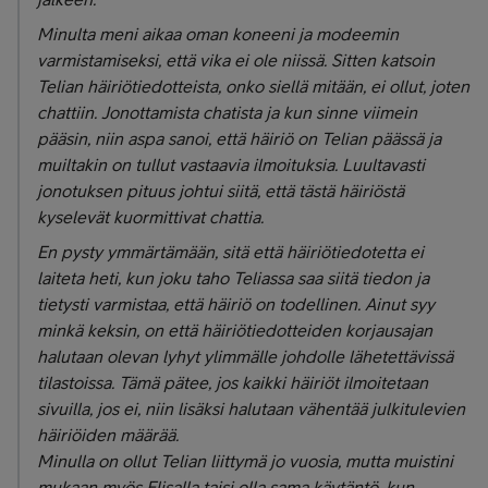
Minulta meni aikaa oman koneeni ja modeemin
varmistamiseksi, että vika ei ole niissä. Sitten katsoin
Telian häiriötiedotteista, onko siellä mitään, ei ollut, joten
chattiin. Jonottamista chatista ja kun sinne viimein
pääsin, niin aspa sanoi, että häiriö on Telian päässä ja
muiltakin on tullut vastaavia ilmoituksia. Luultavasti
jonotuksen pituus johtui siitä, että tästä häiriöstä
kyselevät kuormittivat chattia.
En pysty ymmärtämään, sitä että häiriötiedotetta ei
laiteta heti, kun joku taho Teliassa saa siitä tiedon ja
tietysti varmistaa, että häiriö on todellinen. Ainut syy
minkä keksin, on että häiriötiedotteiden korjausajan
halutaan olevan lyhyt ylimmälle johdolle lähetettävissä
tilastoissa. Tämä pätee, jos kaikki häiriöt ilmoitetaan
sivuilla, jos ei, niin lisäksi halutaan vähentää julkitulevien
häiriöiden määrää.
Minulla on ollut Telian liittymä jo vuosia, mutta muistini
mukaan myös Elisalla taisi olla sama käytäntö, kun