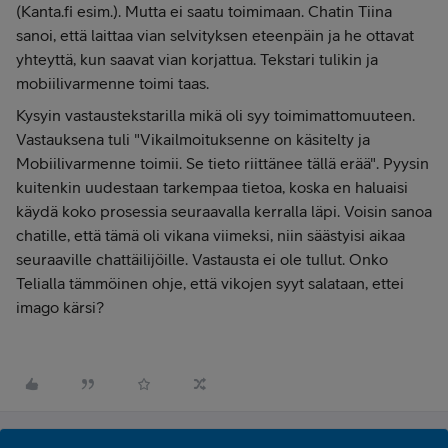
(Kanta.fi esim.). Mutta ei saatu toimimaan. Chatin Tiina
sanoi, että laittaa vian selvityksen eteenpäin ja he ottavat
yhteyttä, kun saavat vian korjattua. Tekstari tulikin ja
mobiilivarmenne toimi taas.
Kysyin vastaustekstarilla mikä oli syy toimimattomuuteen.
Vastauksena tuli "Vikailmoituksenne on käsitelty ja
Mobiilivarmenne toimii. Se tieto riittänee tällä erää". Pyysin
kuitenkin uudestaan tarkempaa tietoa, koska en haluaisi
käydä koko prosessia seuraavalla kerralla läpi. Voisin sanoa
chatille, että tämä oli vikana viimeksi, niin säästyisi aikaa
seuraaville chattäilijöille. Vastausta ei ole tullut. Onko
Telialla tämmöinen ohje, että vikojen syyt salataan, ettei
imago kärsi?