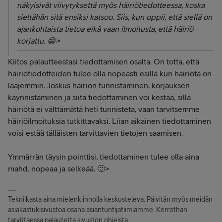
näkyisivät viivytyksettä myös häiriötiedotteessa, koska
sieltähän sitä ensiksi katsoo. Siis, kun oppii, että siellä on
ajankohtaista tietoa eikä vaan ilmoitusta, että häiriö
korjattu. 😁>
Kiitos palautteestasi tiedottamisen osalta. On totta, että
häiriötiedotteiden tulee olla nopeasti esillä kun häiriötä on
laajemmin. Joskus häiriön tunnistaminen, korjauksen
käynnistäminen ja siitä tiedottaminen voi kestää, sillä
häiriötä ei välttämättä heti tunnisteta, vaan tarvitsemme
häiriöilmoituksia tutkittavaksi. Liian aikainen tiedottaminen
voisi estää tälläisten tarvittavien tietojen saamisen.
Ymmärrän täysin pointtisi, tiedottaminen tulee olla aina
mahd. nopeaa ja selkeää. 🙂>
Tekniikasta aina mielenkiinnolla keskusteleva. Päivitän myös meidän
asiakastukisivustoa osana asiantuntijatiimiämme. Kerrothan
tarvittaessa palautetta sivuston ohjeista.