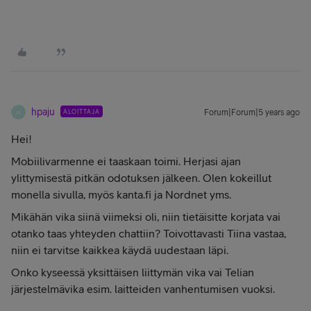
hpaju
ALOITTAJA
Forum|Forum|5 years ago
H
Hei!
Mobiilivarmenne ei taaskaan toimi. Herjasi ajan
ylittymisestä pitkän odotuksen jälkeen. Olen kokeillut
monella sivulla, myös kanta.fi ja Nordnet yms.
Mikähän vika siinä viimeksi oli, niin tietäisitte korjata vai
otanko taas yhteyden chattiin? Toivottavasti Tiina vastaa,
niin ei tarvitse kaikkea käydä uudestaan läpi.
Onko kyseessä yksittäisen liittymän vika vai Telian
järjestelmävika esim. laitteiden vanhentumisen vuoksi.