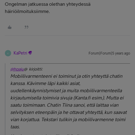
Ongelman jatkuessa olethan yhteydessä
häiriöilmoituksiimme.
KaPetri
Forum|Forum|5 years ago
K
@hpaju
@ kirjoitti:
Mobiilivarmenteeni ei toiminut ja otin yhteyttä chatin
kanssa. Kävimme läpi kaikki asiat,
uudellenkäynnistymiset ja muita mobiilivarmenteella
kirjautumisella toimivia sivuja (Kanta.fi esim.). Mutta ei
saatu toimimaan. Chatin Tiina sanoi, että laittaa vian
selvityksen eteenpäin ja he ottavat yhteyttä, kun saavat
vian korjattua. Tekstari tulikin ja mobiilivarmenne toimi
taas.