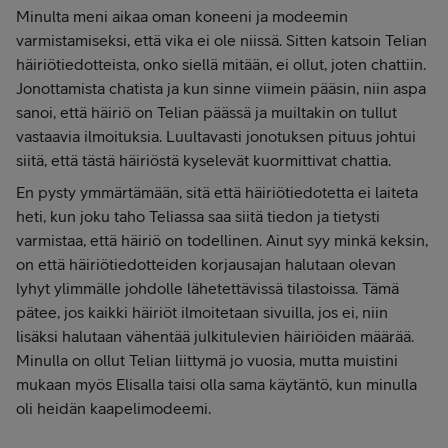
Minulta meni aikaa oman koneeni ja modeemin
varmistamiseksi, että vika ei ole niissä. Sitten katsoin Telian
häiriötiedotteista, onko siellä mitään, ei ollut, joten chattiin.
Jonottamista chatista ja kun sinne viimein pääsin, niin aspa
sanoi, että häiriö on Telian päässä ja muiltakin on tullut
vastaavia ilmoituksia. Luultavasti jonotuksen pituus johtui
siitä, että tästä häiriöstä kyselevät kuormittivat chattia.
En pysty ymmärtämään, sitä että häiriötiedotetta ei laiteta
heti, kun joku taho Teliassa saa siitä tiedon ja tietysti
varmistaa, että häiriö on todellinen. Ainut syy minkä keksin,
on että häiriötiedotteiden korjausajan halutaan olevan
lyhyt ylimmälle johdolle lähetettävissä tilastoissa. Tämä
pätee, jos kaikki häiriöt ilmoitetaan sivuilla, jos ei, niin
lisäksi halutaan vähentää julkitulevien häiriöiden määrää.
Minulla on ollut Telian liittymä jo vuosia, mutta muistini
mukaan myös Elisalla taisi olla sama käytäntö, kun minulla
oli heidän kaapelimodeemi.