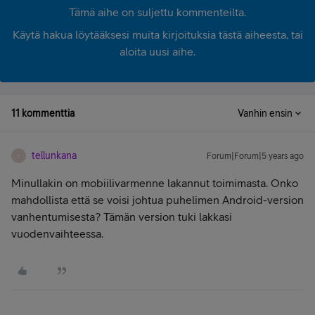
Tämä aihe on suljettu kommenteilta.
Käytä hakua löytääksesi muita kirjoituksia tästä aiheesta, tai
aloita uusi aihe.
11 kommenttia
Vanhin ensin
tellunkana
Forum|Forum|5 years ago
T
Minullakin on mobiilivarmenne lakannut toimimasta. Onko
mahdollista että se voisi johtua puhelimen Android-version
vanhentumisesta? Tämän version tuki lakkasi
vuodenvaihteessa.