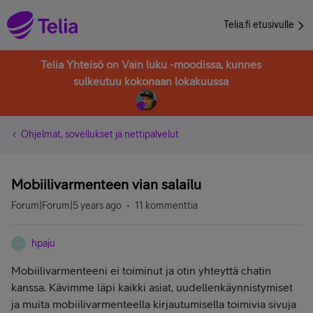
Telia.fi etusivulle
Telia Yhteisö on Vain luku -moodissa, kunnes
sulkeutuu kokonaan lokakuussa
Ohjelmat, sovellukset ja nettipalvelut
Mobiilivarmenteen vian salailu
Forum|Forum|5 years ago
11 kommenttia
hpaju
H
Mobiilivarmenteeni ei toiminut ja otin yhteyttä chatin
kanssa. Kävimme läpi kaikki asiat, uudellenkäynnistymiset
ja muita mobiilivarmenteella kirjautumisella toimivia sivuja