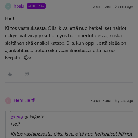
hpaju
ALOITTAJA
Forum|Forum|5 years ago
H
Hei!
Kiitos vastauksesta. Olisi kiva, että nuo hetkelliset häiriöt
näkyisivät viivytyksettä myös häiriötiedotteessa, koska
sieltähän sitä ensiksi katsoo. Siis, kun oppii, että siellä on
ajankohtaista tietoa eikä vaan ilmoitusta, että häiriö
korjattu. 😁>
HenriLie
Forum|Forum|5 years ago
H
@hpaju
@ kirjoitti:
Hei!
Kiitos vastauksesta. Olisi kiva, että nuo hetkelliset häiriöt