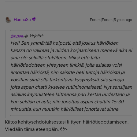
HannaSu
Forum|Forum|5 years ago
@hpaju
@ kirjoitti:
Hei! Sen ymmärtää helposti, että joskus häiriöiden
kanssa on vaikeaa ja niiden korjaamiseen menevä aika ei
aina ole selvillä etukäteen. Miksi ette laita
häiriötiedotteen yhteyteen linkkiä, jolla asiakas voisi
ilmoittaa häiriöstä, niin saisitte heti tietoja häiriöistä ja
voisihan siinä olla tarkentavia kysymyksiä, siis samoja
joita aspan chatti kyselee rutiininomaisesti. Nyt sensijaan
asiakas käynnistelee laitteensa pari kertaa uudestaan ja
kun sekään ei auta, niin jonottaa aspan chattiin 15-30
minuuttia, kun muutkin häiriölliset jonottavat sinne.
Kiitos kehitysehdotuksestasi liittyen häiriötiedottamiseen.
Viedään tämä eteenpäin. 🙂>