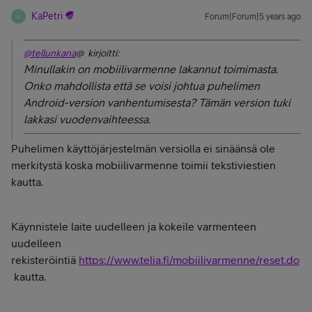
KaPetri
Forum|Forum|5 years ago
K
@tellunkana
@ kirjoitti:
Minullakin on mobiilivarmenne lakannut toimimasta.
Onko mahdollista että se voisi johtua puhelimen
Android-version vanhentumisesta? Tämän version tuki
lakkasi vuodenvaihteessa.
Puhelimen käyttöjärjestelmän versiolla ei sinäänsä ole
merkitystä koska mobiilivarmenne toimii tekstiviestien
kautta.
Käynnistele laite uudelleen ja kokeile varmenteen
uudelleen
rekisteröintiä
https://www.telia.fi/mobiilivarmenne/reset.do
kautta.