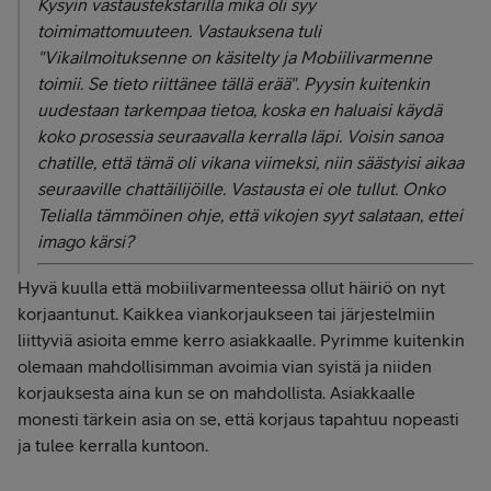
Kysyin vastaustekstarilla mikä oli syy
toimimattomuuteen. Vastauksena tuli
"Vikailmoituksenne on käsitelty ja Mobiilivarmenne
toimii. Se tieto riittänee tällä erää". Pyysin kuitenkin
uudestaan tarkempaa tietoa, koska en haluaisi käydä
koko prosessia seuraavalla kerralla läpi. Voisin sanoa
chatille, että tämä oli vikana viimeksi, niin säästyisi aikaa
seuraaville chattäilijöille. Vastausta ei ole tullut. Onko
Telialla tämmöinen ohje, että vikojen syyt salataan, ettei
imago kärsi?
Hyvä kuulla että mobiilivarmenteessa ollut häiriö on nyt
korjaantunut. Kaikkea viankorjaukseen tai järjestelmiin
liittyviä asioita emme kerro asiakkaalle. Pyrimme kuitenkin
olemaan mahdollisimman avoimia vian syistä ja niiden
korjauksesta aina kun se on mahdollista. Asiakkaalle
monesti tärkein asia on se, että korjaus tapahtuu nopeasti
ja tulee kerralla kuntoon.