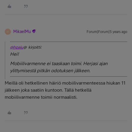
MikaelMu
Forum|Forum|5 years ago
M
@hpaju
@ kirjoitti:
Hei!
Mobiilivarmenne ei taaskaan toimi. Herjasi ajan
ylittymisestä pitkän odotuksen jälkeen.
Meillä oli hetkellinen häiriö mobiilivarmenteessa hiukan 11
jälkeen joka saatiin kuntoon. Tällä hetkellä
mobiilivarmenne toimii normaalisti.