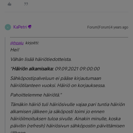
KaPetri
Forum|Forum|4 years ago
K
@hpaju
kirjoitti:
Hei!
Vähän lisää häiriötiedotteista.
"
Häiriön alkamisaika:
09.09.2021 09:00:00
Sähköpostipalveluun ei pääse kirjautumaan
häiriötilanteen vuoksi. Häiriö on korjauksessa.
Pahoittelemme häiriötä."
Tämäkin häiriö tuli häiriösivulle vajaa pari tuntia häiriön
alkamisen jälkeen ja säköposti toimi jo ennen
häiriöilmoituksen tuloa sivulle. Ainakin minulle, koska
päivitin (refresh) häiriösivun sähköpostin päivittämisen
jälkeen.