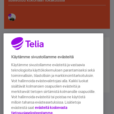
sulkeutuu kokonaan lokakuussa
Älä jää paitsi – osallistu ja voita!
Tilaa Telian uutiskirje ja olet mukana arvonnassa.
Käytämme sivustollamme evästeitä
Samalla saat parhaat asiakasedut suoraan
Käytämme sivustollamme evästeitä ja vastaavia
sähköpostiisi.
teknologioita käyttökokemuksen parantamiseksi sekä
toiminnallisiin, tilastollisiin ja markkinointitarkoituksiin.
Voit hallinnoida evästevalintojasi alla. Kaikki luokat
Tilaa nyt
sisältävät kolmansien osapuolien evästeitä ja
merkitsevät tietojen siirtämistä kolmansille osapuolille.
Voit hallinnoida evästeitä tai poistaa ne käytöstä
milloin tahansa evästeasetuksissa. Lisätietoja
evästeistä saat
evästeitä koskevasta
tietosuojaselosteestamme.