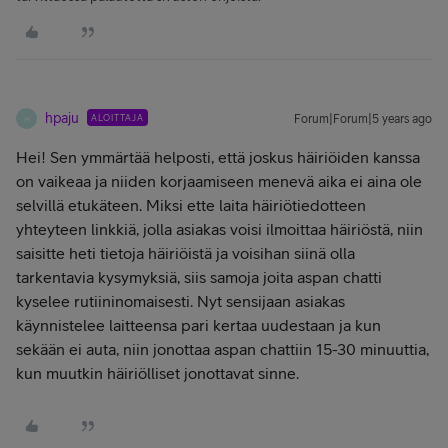
hpaju
ALOITTAJA
Forum|Forum|5 years ago
H
Hei! Sen ymmärtää helposti, että joskus häiriöiden kanssa
on vaikeaa ja niiden korjaamiseen menevä aika ei aina ole
selvillä etukäteen. Miksi ette laita häiriötiedotteen
yhteyteen linkkiä, jolla asiakas voisi ilmoittaa häiriöstä, niin
saisitte heti tietoja häiriöistä ja voisihan siinä olla
tarkentavia kysymyksiä, siis samoja joita aspan chatti
kyselee rutiininomaisesti. Nyt sensijaan asiakas
käynnistelee laitteensa pari kertaa uudestaan ja kun
sekään ei auta, niin jonottaa aspan chattiin 15-30 minuuttia,
kun muutkin häiriölliset jonottavat sinne.