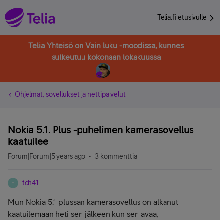
Telia.fi etusivulle
Telia Yhteisö on Vain luku -moodissa, kunnes
sulkeutuu kokonaan lokakuussa
Ohjelmat, sovellukset ja nettipalvelut
Nokia 5.1. Plus -puhelimen kamerasovellus
kaatuilee
Forum|Forum|5 years ago
3 kommenttia
tch41
T
Mun Nokia 5.1 plussan kamerasovellus on alkanut
kaatuilemaan heti sen jälkeen kun sen avaa,