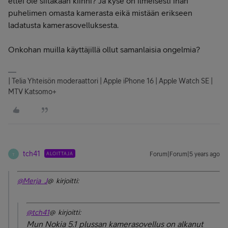
ettei ole siitäkään kiinni? Ja kyse on ilmeisesti ihan
puhelimen omasta kamerasta eikä mistään erikseen
ladatusta kamerasovelluksesta.
Onkohan muilla käyttäjillä ollut samanlaisia ongelmia?
| Telia Yhteisön moderaattori | Apple iPhone 16 | Apple Watch SE |
MTV Katsomo+
tch41
ALOITTAJA
Forum|Forum|5 years ago
T
@Merja_J
@ kirjoitti:
@tch41
@ kirjoitti:
Mun Nokia 5.1 plussan kamerasovellus on alkanut