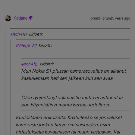
Katjane
Forum|Forum|5 years ago
@tch41
@ kirjoitti:
@Merja_J
@ kirjoitti:
@tch41
@ kirjoitti:
Mun Nokia 5.1 plussan kamerasovellus on alkanut
kaatuilemaan heti sen jälkeen kun sen avaa,
Olen tyhjentänyt välimuistin mutta ei auttanut ja
oon käynnistänyt monta kertaa uudelleen.
Kuulostaapa erikoiselta. Kaatuileeko se jos valitset
kamerasta jonkun tietyn ominaisuuden, esim.
hidastuksella kuvaamisen tai muun vastaavan. Vai