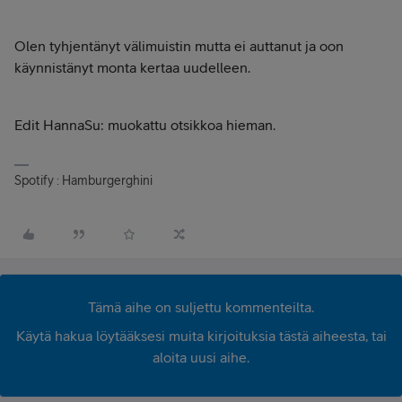
Olen tyhjentänyt välimuistin mutta ei auttanut ja oon
käynnistänyt monta kertaa uudelleen.
Edit HannaSu: muokattu otsikkoa hieman.
Spotify : Hamburgerghini
Tämä aihe on suljettu kommenteilta.
Käytä hakua löytääksesi muita kirjoituksia tästä aiheesta, tai
aloita uusi aihe.