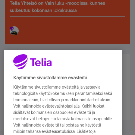
Telia Yhteisö on Vain luku -moodissa, kunnes
sulkeutuu kokonaan lokakuussa
Älä jää paitsi – osallistu ja voita!
Tilaa Telian uutiskirje ja olet mukana arvonnassa.
Käytämme sivustollamme evästeitä
Samalla saat parhaat asiakasedut suoraan
Käytämme sivustollamme evästeitä ja vastaavia
sähköpostiisi.
teknologioita käyttökokemuksen parantamiseksi sekä
toiminnallisiin, tilastollisiin ja markkinointitarkoituksiin.
Voit hallinnoida evästevalintojasi alla. Kaikki luokat
Tilaa nyt
sisältävät kolmansien osapuolien evästeitä ja
merkitsevät tietojen siirtämistä kolmansille osapuolille.
Voit hallinnoida evästeitä tai poistaa ne käytöstä
milloin tahansa evästeasetuksissa. Lisätietoja