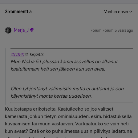
3 kommenttia
Vanhin ensin
Merja_J
Forum|Forum|5 years ago
@tch41
@ kirjoitti:
Mun Nokia 5.1 plussan kamerasovellus on alkanut
kaatuilemaan heti sen jälkeen kun sen avaa,
Olen tyhjentänyt välimuistin mutta ei auttanut ja oon
käynnistänyt monta kertaa uudelleen.
Kuulostaapa erikoiselta. Kaatuileeko se jos valitset
kamerasta jonkun tietyn ominaisuuden, esim. hidastuksella
kuvaamisen tai muun vastaavan. Vai kaatuuko se vain heti
kun avaat? Entä onko puhelimessa uusin päivitys ladattuna