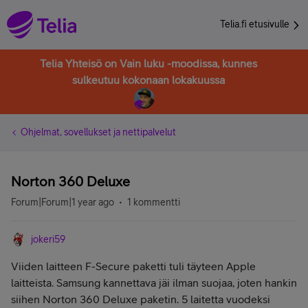
Telia.fi etusivulle
Telia Yhteisö on Vain luku -moodissa, kunnes
sulkeutuu kokonaan lokakuussa
Ohjelmat, sovellukset ja nettipalvelut
Norton 360 Deluxe
Forum|Forum|1 year ago
1 kommentti
jokeri59
Viiden laitteen F-Secure paketti tuli täyteen Apple
laitteista. Samsung kannettava jäi ilman suojaa, joten hankin
siihen Norton 360 Deluxe paketin. 5 laitetta vuodeksi