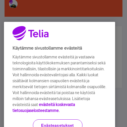
Älä jää paitsi – osallistu ja voita!
Tilaa Telian uutiskirje ja olet mukana arvonnassa.
Käytämme sivustollamme evästeitä
Samalla saat parhaat asiakasedut suoraan
Käytämme sivustollamme evästeitä ja vastaavia
sähköpostiisi.
teknologioita käyttökokemuksen parantamiseksi sekä
toiminnallisiin, tilastollisiin ja markkinointitarkoituksiin.
Voit hallinnoida evästevalintojasi alla. Kaikki luokat
Tilaa nyt
sisältävät kolmansien osapuolien evästeitä ja
merkitsevät tietojen siirtämistä kolmansille osapuolille.
Voit hallinnoida evästeitä tai poistaa ne käytöstä
milloin tahansa evästeasetuksissa. Lisätietoja
evästeistä saat
evästeitä koskevasta
tietosuojaselosteestamme.
Käyttöehdot
Accessibility statement
Evästeasetukset