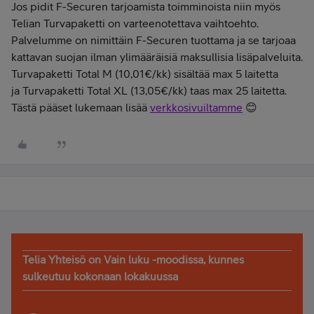
Jos pidit F-Securen tarjoamista toimminoista niin myös
Telian Turvapaketti on varteenotettava vaihtoehto.
Palvelumme on nimittäin F-Securen tuottama ja se tarjoaa
kattavan suojan ilman ylimääräisiä maksullisia lisäpalveluita.
Turvapaketti Total M (10,01€/kk) sisältää max 5 laitetta
ja Turvapaketti Total XL (13,05€/kk) taas max 25 laitetta.
Tästä pääset lukemaan lisää
verkkosivuiltamme
😊
Telia Yhteisö on Vain luku -moodissa, kunnes
sulkeutuu kokonaan lokakuussa