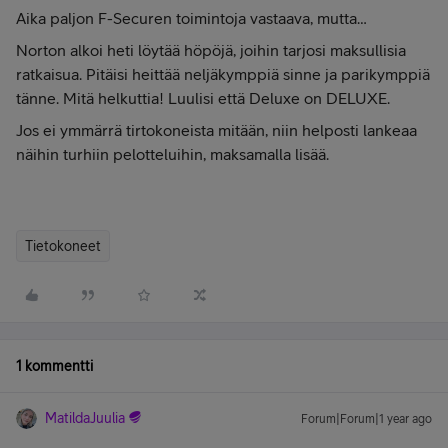
Aika paljon F-Securen toimintoja vastaava, mutta…
Norton alkoi heti löytää höpöjä, joihin tarjosi maksullisia
ratkaisua. Pitäisi heittää neljäkymppiä sinne ja parikymppiä
tänne. Mitä helkuttia! Luulisi että Deluxe on DELUXE.
Jos ei ymmärrä tirtokoneista mitään, niin helposti lankeaa
näihin turhiin pelotteluihin, maksamalla lisää.
Tietokoneet
1 kommentti
MatildaJuulia
Forum|Forum|1 year ago