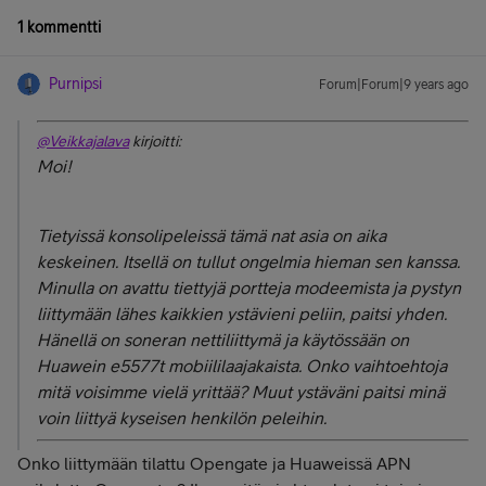
1 kommentti
Purnipsi
Forum|Forum|9 years ago
@Veikkajalava
kirjoitti:
Moi!
Tietyissä konsolipeleissä tämä nat asia on aika
keskeinen. Itsellä on tullut ongelmia hieman sen kanssa.
Minulla on avattu tiettyjä portteja modeemista ja pystyn
liittymään lähes kaikkien ystävieni peliin, paitsi yhden.
Hänellä on soneran nettiliittymä ja käytössään on
Huawein e5577t mobiililaajakaista. Onko vaihtoehtoja
mitä voisimme vielä yrittää? Muut ystäväni paitsi minä
voin liittyä kyseisen henkilön peleihin.
Onko liittymään tilattu Opengate ja Huaweissä APN