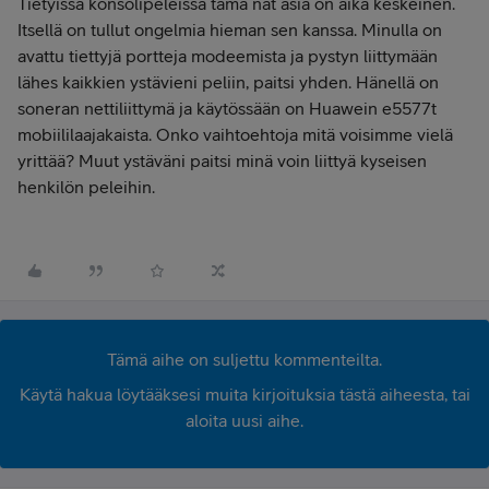
Tietyissä konsolipeleissä tämä nat asia on aika keskeinen.
Itsellä on tullut ongelmia hieman sen kanssa. Minulla on
avattu tiettyjä portteja modeemista ja pystyn liittymään
lähes kaikkien ystävieni peliin, paitsi yhden. Hänellä on
soneran nettiliittymä ja käytössään on Huawein e5577t
mobiililaajakaista. Onko vaihtoehtoja mitä voisimme vielä
yrittää? Muut ystäväni paitsi minä voin liittyä kyseisen
henkilön peleihin.
Tämä aihe on suljettu kommenteilta.
Käytä hakua löytääksesi muita kirjoituksia tästä aiheesta, tai
aloita uusi aihe.