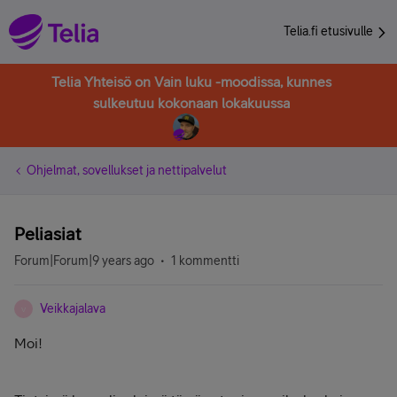
Telia.fi etusivulle
Telia Yhteisö on Vain luku -moodissa, kunnes
sulkeutuu kokonaan lokakuussa
Ohjelmat, sovellukset ja nettipalvelut
Peliasiat
Forum|Forum|9 years ago
1 kommentti
Veikkajalava
V
Moi!