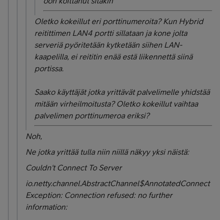
oon koittanut sitäkin
Oletko kokeillut eri porttinumeroita? Kun Hybrid
reitittimen LAN4 portti sillataan ja kone jolta
serveriä pyöritetään kytketään siihen LAN-
kaapelilla, ei reititin enää estä liikennettä siinä
portissa.
Saako käyttäjät jotka yrittävät palvelimelle yhidstää
mitään virheilmoitusta? Oletko kokeillut vaihtaa
palvelimen porttinumeroa eriksi?
Noh,
Ne jotka yrittää tulla niin niillä näkyy yksi näistä:
Couldn't Connect To Server
io.netty.channel.AbstractChannel$AnnotatedConnect
Exception: Connection refused: no further
information: