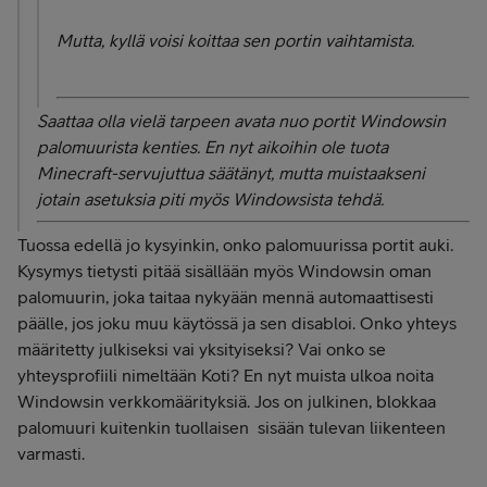
Mutta, kyllä voisi koittaa sen portin vaihtamista.
Saattaa olla vielä tarpeen avata nuo portit Windowsin
palomuurista kenties. En nyt aikoihin ole tuota
Minecraft-servujuttua säätänyt, mutta muistaakseni
jotain asetuksia piti myös Windowsista tehdä.
Tuossa edellä jo kysyinkin, onko palomuurissa portit auki.
Kysymys tietysti pitää sisällään myös Windowsin oman
palomuurin, joka taitaa nykyään mennä automaattisesti
päälle, jos joku muu käytössä ja sen disabloi. Onko yhteys
määritetty julkiseksi vai yksityiseksi? Vai onko se
yhteysprofiili nimeltään Koti? En nyt muista ulkoa noita
Windowsin verkkomäärityksiä. Jos on julkinen, blokkaa
palomuuri kuitenkin tuollaisen sisään tulevan liikenteen
varmasti.