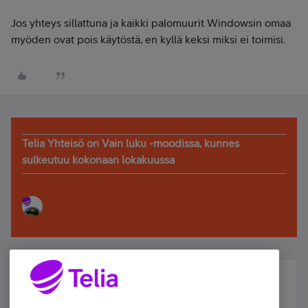
Jos yhteys sillattuna ja kaikki palomuurit Windowsin omaa
myöden ovat pois käytöstä, en kyllä keksi miksi ei toimisi.
Telia Yhteisö on Vain luku -moodissa, kunnes
sulkeutuu kokonaan lokakuussa
Älä jää paitsi – osallistu ja voita!