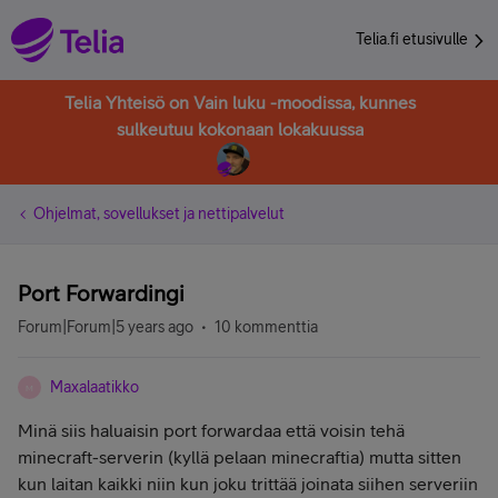
Telia.fi etusivulle
Telia Yhteisö on Vain luku -moodissa, kunnes
sulkeutuu kokonaan lokakuussa
Ohjelmat, sovellukset ja nettipalvelut
Port Forwardingi
Forum|Forum|5 years ago
10 kommenttia
Maxalaatikko
M
Minä siis haluaisin port forwardaa että voisin tehä
minecraft-serverin (kyllä pelaan minecraftia) mutta sitten
kun laitan kaikki niin kun joku trittää joinata siihen serveriin