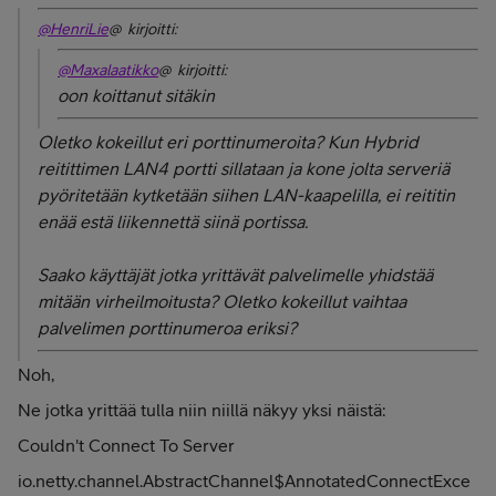
@HenriLie
@ kirjoitti:
@Maxalaatikko
@ kirjoitti:
oon koittanut sitäkin
Oletko kokeillut eri porttinumeroita? Kun Hybrid
reitittimen LAN4 portti sillataan ja kone jolta serveriä
pyöritetään kytketään siihen LAN-kaapelilla, ei reititin
enää estä liikennettä siinä portissa.
Saako käyttäjät jotka yrittävät palvelimelle yhidstää
mitään virheilmoitusta? Oletko kokeillut vaihtaa
palvelimen porttinumeroa eriksi?
Noh,
Ne jotka yrittää tulla niin niillä näkyy yksi näistä:
Couldn't Connect To Server
io.netty.channel.AbstractChannel$AnnotatedConnectExce