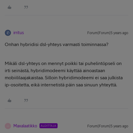
irritus
Forum|Forum|5 years ago
Onhan hybridisi dsl-yhteys varmasti toiminnassa?
Mikäli dsl-yhteys on mennyt poikki tai puhelintöpseli on
irti seinästä, hybridimodeemi käyttää ainoastaan
mobiililaajakaistaa. Silloin hybridimodeemi ei saa julkista
ip-osoitetta, eikä internetistä päin saa sinuun yhteyttä.
Maxalaatikko
ALOITTAJA
Forum|Forum|5 years ago
M