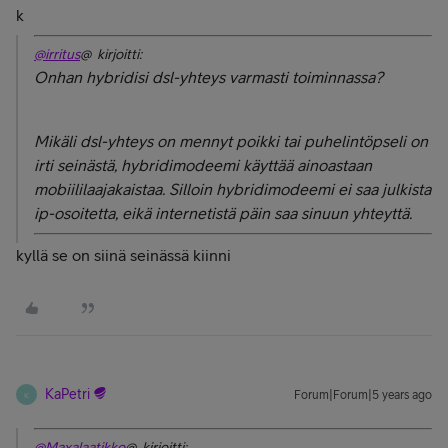
k
@irritus
@ kirjoitti:
Onhan hybridisi dsl-yhteys varmasti toiminnassa?
Mikäli dsl-yhteys on mennyt poikki tai puhelintöpseli on
irti seinästä, hybridimodeemi käyttää ainoastaan
mobiililaajakaistaa. Silloin hybridimodeemi ei saa julkista
ip-osoitetta, eikä internetistä päin saa sinuun yhteyttä.
kyllä se on siinä seinässä kiinni
KaPetri
Forum|Forum|5 years ago
K
@Maxalaatikko
@ kirjoitti: