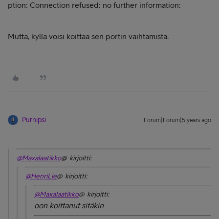
ption: Connection refused: no further information:
Mutta, kyllä voisi koittaa sen portin vaihtamista.
Purnipsi
Forum|Forum|5 years ago
@Maxalaatikko
@ kirjoitti:
@HenriLie
@ kirjoitti:
@Maxalaatikko
@ kirjoitti:
oon koittanut sitäkin