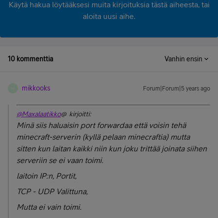
Käytä hakua löytääksesi muita kirjoituksia tästä aiheesta, tai
aloita uusi aihe.
10 kommenttia
Vanhin ensin
mikkooks
Forum|Forum|5 years ago
M
@Maxalaatikko
@ kirjoitti:
Minä siis haluaisin port forwardaa että voisin tehä
minecraft-serverin (kyllä pelaan minecraftia) mutta
sitten kun laitan kaikki niin kun joku trittää joinata siihen
serveriin se ei vaan toimi.
laitoin IP:n, Portit,
TCP - UDP Valittuna,
Mutta ei vain toimi.