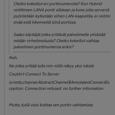
Oletko kokeillut eri porttinumeroita? Kun Hybrid
reitittimen LAN4 portti sillataan ja kone jolta serveriä
pyöritetään kytketään siihen LAN-kaapelilla, ei reititin
enää estä liikennettä siinä portissa.
Saako käyttäjät jotka yrittävät palvelimelle yhidstää
mitään virheilmoitusta? Oletko kokeillut vaihtaa
palvelimen porttinumeroa eriksi?
Noh,
Ne jotka yrittää tulla niin niillä näkyy yksi näistä:
Couldn't Connect To Server
io.netty.channel.AbstractChannel$AnnotatedConnectEx
ception: Connection refused: no further information:
Mutta, kyllä voisi koittaa sen portin vaihtamista.