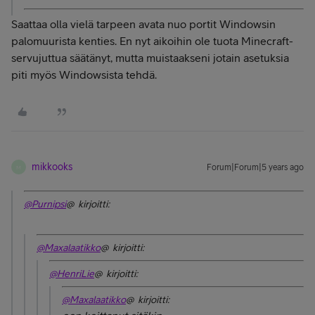
Saattaa olla vielä tarpeen avata nuo portit Windowsin
palomuurista kenties. En nyt aikoihin ole tuota Minecraft-
servujuttua säätänyt, mutta muistaakseni jotain asetuksia
piti myös Windowsista tehdä.
mikkooks
Forum|Forum|5 years ago
M
@Purnipsi
@ kirjoitti:
@Maxalaatikko
@ kirjoitti:
@HenriLie
@ kirjoitti:
@Maxalaatikko
@ kirjoitti: