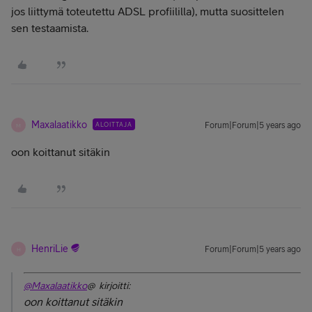
jos liittymä toteutettu ADSL profiililla), mutta suosittelen
sen testaamista.
Maxalaatikko
ALOITTAJA
Forum|Forum|5 years ago
M
oon koittanut sitäkin
HenriLie
Forum|Forum|5 years ago
H
@Maxalaatikko
@ kirjoitti:
oon koittanut sitäkin