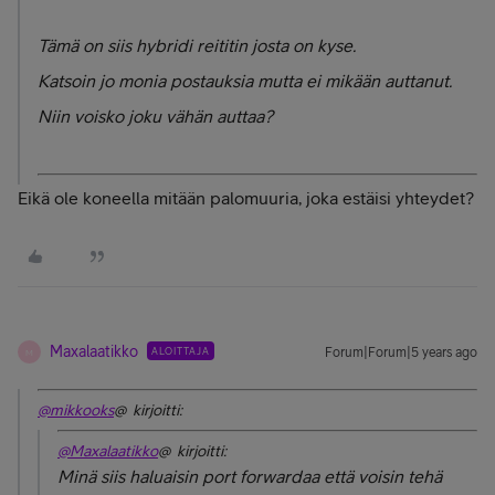
Tämä on siis hybridi reititin josta on kyse.
Katsoin jo monia postauksia mutta ei mikään auttanut.
Niin voisko joku vähän auttaa?
Eikä ole koneella mitään palomuuria, joka estäisi yhteydet?
Maxalaatikko
ALOITTAJA
Forum|Forum|5 years ago
M
@mikkooks
@ kirjoitti:
@Maxalaatikko
@ kirjoitti:
Minä siis haluaisin port forwardaa että voisin tehä