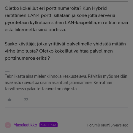
Oletko kokeillut eri porttinumeroita? Kun Hybrid
reitittimen LAN4 portti sillataan ja kone jolta serveriä
pyöritetään kytketään siihen LAN-kaapelilla, ei reititin enää
estä liikennettä siinä portissa.
Saako käyttäjät jotka yrittävät palvelimelle yhidstää mitään
virheilmoitusta? Oletko kokeillut vaihtaa palvelimen
porttinumeroa eriksi?
Tekniikasta aina mielenkiinnolla keskusteleva. Päivitän myös meidän
asiakastukisivustoa osana asiantuntijatiimiämme. Kerrothan
tarvittaessa palautetta sivuston ohjeista.
Maxalaatikko
ALOITTAJA
Forum|Forum|5 years ago
M