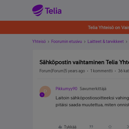
Telia Yhteisö on Va
Yhteisö
Foorumin etusivu
Laitteet & tarvikkeet
Sähköpostin vaihtaminen Telia Yhte
Forum|Forum|5 years ago
1 kommentti
36 ka
Pikkumyy90
Savumerkittäjä
P
Laitoin sähköpostiosoitteeksi vahing
pitäisi saada muutettua, miten onnis
Tykkää