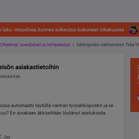
in luku -moodissa, kunnes sulkeutuu kokonaan lokakuussa
Ohjelmat, sovellukset ja nettipalvelut
Sähköpostin vaihtaminen Telia Yh
isön asiakastietoihin
tselukertaa
ossa automaatti täytöllä vanhan työsähköpostin ja se
tuu? En ainakaan äkkiseltään löytänyt asetuksista.
Jaa