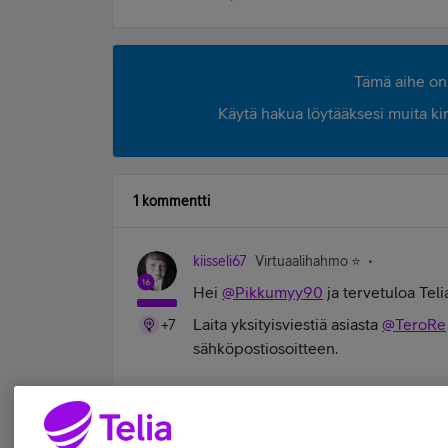
Tämä aihe on 
Käytä hakua löytääksesi muita kirjo
1 kommentti
kiisseli67
Virtuaalihahmo ⭐️
Hei
@Pikkumyy90
ja tervetuloa Tel
Laita yksityisviestiä asiasta
@TeroRe
+7
sähköpostiosoitteen.
#koskamävoin "Stupid is as stupid does" 
Tykkää