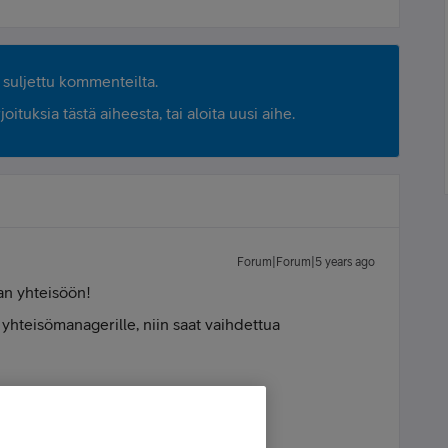
suljettu kommenteilta.
ituksia tästä aiheesta, tai aloita uusi aihe.
Forum|Forum|5 years ago
ian yhteisöön!
yhteisömanagerille, niin saat vaihdettua
- Forrest Gump