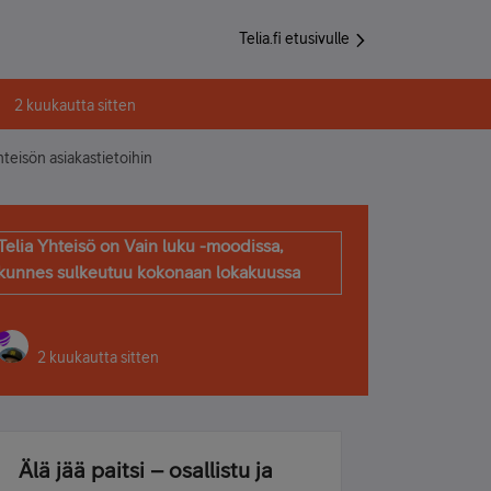
Telia.fi etusivulle
2 kuukautta sitten
teisön asiakastietoihin
Telia Yhteisö on Vain luku -moodissa,
kunnes sulkeutuu kokonaan lokakuussa
2 kuukautta sitten
Älä jää paitsi – osallistu ja