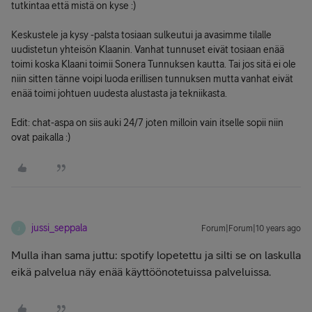
tutkintaa että mistä on kyse :)
Keskustele ja kysy -palsta tosiaan sulkeutui ja avasimme tilalle
uudistetun yhteisön Klaanin. Vanhat tunnuset eivät tosiaan enää
toimi koska Klaani toimii Sonera Tunnuksen kautta. Tai jos sitä ei ole
niin sitten tänne voipi luoda erillisen tunnuksen mutta vanhat eivät
enää toimi johtuen uudesta alustasta ja tekniikasta.
Edit: chat-aspa on siis auki 24/7 joten milloin vain itselle sopii niin
ovat paikalla :)
jussi_seppala
Forum|Forum|10 years ago
J
Mulla ihan sama juttu: spotify lopetettu ja silti se on laskulla
eikä palvelua näy enää käyttöönotetuissa palveluissa.