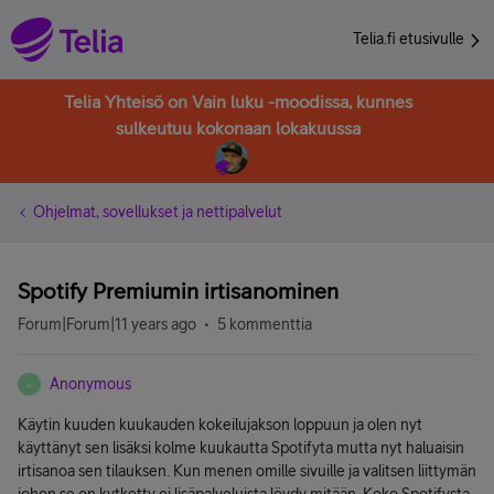
Telia.fi etusivulle
Telia Yhteisö on Vain luku -moodissa, kunnes
sulkeutuu kokonaan lokakuussa
Ohjelmat, sovellukset ja nettipalvelut
Spotify Premiumin irtisanominen
Forum|Forum|11 years ago
5 kommenttia
Anonymous
A
Käytin kuuden kuukauden kokeilujakson loppuun ja olen nyt
käyttänyt sen lisäksi kolme kuukautta Spotifyta mutta nyt haluaisin
irtisanoa sen tilauksen. Kun menen omille sivuille ja valitsen liittymän