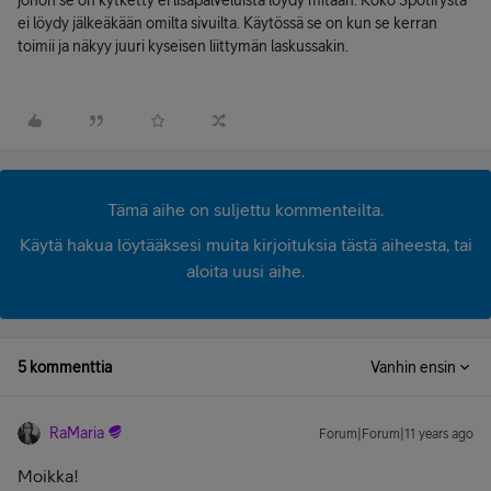
johon se on kytketty ei lisäpalveluista löydy mitään. Koko Spotifysta
ei löydy jälkeäkään omilta sivuilta. Käytössä se on kun se kerran
toimii ja näkyy juuri kyseisen liittymän laskussakin.
Tämä aihe on suljettu kommenteilta.
Käytä hakua löytääksesi muita kirjoituksia tästä aiheesta, tai
aloita uusi aihe.
5 kommenttia
Vanhin ensin
RaMaria
Forum|Forum|11 years ago
Moikka!