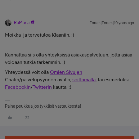
RaMaria
Forum|Forum|10 years ago
Moikka
ja tervetuloa Klaaniin. :)
Kannattaa siis olla yhteyksissä asiakaspalveluun, jotta asiaa
voidaan tutkia tarkemmin. :)
Yhteydessä voit olla
Omien Sivujen
Chatin/palvelupyynnön avulla,
soittamalla
, tai esimerkiksi
Facebookin
/
Twitterin
kautta. :)
Paina peukkua jos tykkäsit vastauksesta!