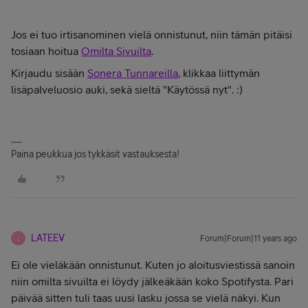
Jos ei tuo irtisanominen vielä onnistunut, niin tämän pitäisi
tosiaan hoitua
Omilta Sivuilta
.
Kirjaudu sisään
Sonera Tunnareilla
, klikkaa liittymän
lisäpalveluosio auki, sekä sieltä "Käytössä nyt". :)
Paina peukkua jos tykkäsit vastauksesta!
LATEEV
Forum|Forum|11 years ago
L
Ei ole vieläkään onnistunut. Kuten jo aloitusviestissä sanoin
niin omilta sivuilta ei löydy jälkeäkään koko Spotifysta. Pari
päivää sitten tuli taas uusi lasku jossa se vielä näkyi. Kun