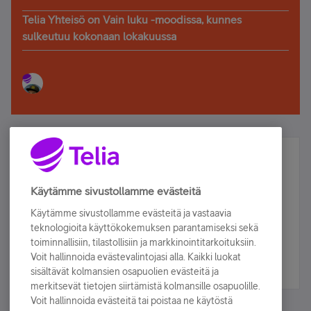
Telia Yhteisö on Vain luku -moodissa, kunnes
sulkeutuu kokonaan lokakuussa
Älä jää paitsi – osallistu ja voita!
Tilaa Telian uutiskirje ja olet mukana arvonnassa.
Käytämme sivustollamme evästeitä
Samalla saat parhaat asiakasedut suoraan
Käytämme sivustollamme evästeitä ja vastaavia
sähköpostiisi.
teknologioita käyttökokemuksen parantamiseksi sekä
toiminnallisiin, tilastollisiin ja markkinointitarkoituksiin.
Voit hallinnoida evästevalintojasi alla. Kaikki luokat
Tilaa nyt
sisältävät kolmansien osapuolien evästeitä ja
merkitsevät tietojen siirtämistä kolmansille osapuolille.
Voit hallinnoida evästeitä tai poistaa ne käytöstä