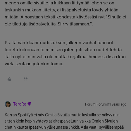
menen omille sivuille ja klikkaan liittymää johon se on
laskunkin mukaan liitetty, ei lisäpalveluista löydy yhtään
mitään. Ainoastaan teksti kohdasta käytössäsi nyt "Sinulla ei
ole tilattuja lisäpalveluita. Siirry tilaamaan.".
Ps. Tämän klaani-uudistuksen jälkeen vanhat tunnarit
lopetti kokonaan toimimisen joten piti sitten uudet tehdä.
Tällä nyt ei niin väliä ole mutta korjatkaa ihmeessä lisää kun
vielä sentään jotenkin toimii.
TeroRe
Forum|Forum|11 years ago
Kerran Spotifyä ei näy Omilla Sivuilla mutta laskuilla se näkyy niin
sitten kipin kapin yhteys asiakaspalveluun vaikka Omien Sivujen
chatin kautta (pääsivun yläreunassa linkki). Asia vaatii syvällisempää