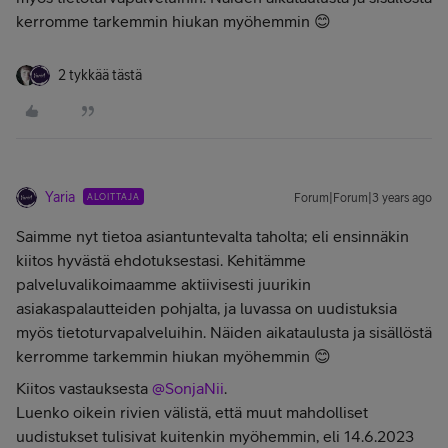
kerromme tarkemmin hiukan myöhemmin 😊
2 tykkää tästä
Yaria
ALOITTAJA
Forum|Forum|3 years ago
Saimme nyt tietoa asiantuntevalta taholta; eli ensinnäkin
kiitos hyvästä ehdotuksestasi. Kehitämme
palveluvalikoimaamme aktiivisesti juurikin
asiakaspalautteiden pohjalta, ja luvassa on uudistuksia
myös tietoturvapalveluihin. Näiden aikataulusta ja sisällöstä
kerromme tarkemmin hiukan myöhemmin 😊
Kiitos vastauksesta
@SonjaNii
.
Luenko oikein rivien välistä, että muut mahdolliset
uudistukset tulisivat kuitenkin myöhemmin, eli 14.6.2023