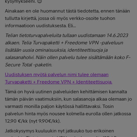
kysymykseeni. 😉
Ainakaan en ole huomannut tästä tiedotetta, ennen tänään
tullutta kirjettä, jossa oli myös verkko-osoite tuohon
informaatioon uudistuksesta. Eli...
Telian tietoturvapalveluita tullaan uudistamaan 14.6.2023
alkaen. Telia Turvapaketti + Freedome VPN -palveluun
lisätään uusia ominaisuuksia, identiteettisuoja ja
salasanaholvi. Näin ollen palvelu tulee sisältämään koko F-
Secure Total -paketin.
Uudistuksen myötä palvelun nimi tulee olemaan
Turvapaketti + Freedome VPN + Identiteettisuoja.
Tämä on hyvä uutinen palveluiden kehittämisen kannalta
tämän päivän vaatimuksiin, kun salasanoja alkaa olemaan jo
varmasti monilla paljon käytössä hallittavaksi. Tosin
palvelun hinta myös nousee kolmella eurolla ollen jatkossa
12,90 €/kk (nyt 9,90€/kk).
Jatkokysymys kuuluukin nyt jatkuuko tuo erikoinen