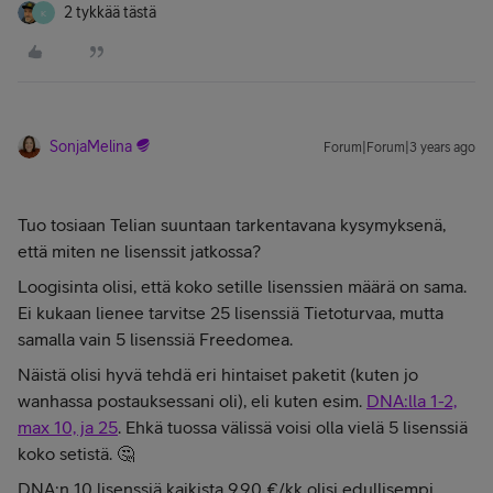
2 tykkää tästä
K
SonjaMelina
Forum|Forum|3 years ago
Tuo tosiaan Telian suuntaan tarkentavana kysymyksenä,
että miten ne lisenssit jatkossa?
Loogisinta olisi, että koko setille lisenssien määrä on sama.
Ei kukaan lienee tarvitse 25 lisenssiä Tietoturvaa, mutta
samalla vain 5 lisenssiä Freedomea.
Näistä olisi hyvä tehdä eri hintaiset paketit (kuten jo
wanhassa postauksessani oli), eli kuten esim.
DNA:lla 1-2,
max 10, ja 25
. Ehkä tuossa välissä voisi olla vielä 5 lisenssiä
koko setistä. 🤔
DNA:n 10 lisenssiä kaikista 9,90 €/kk olisi edullisempi