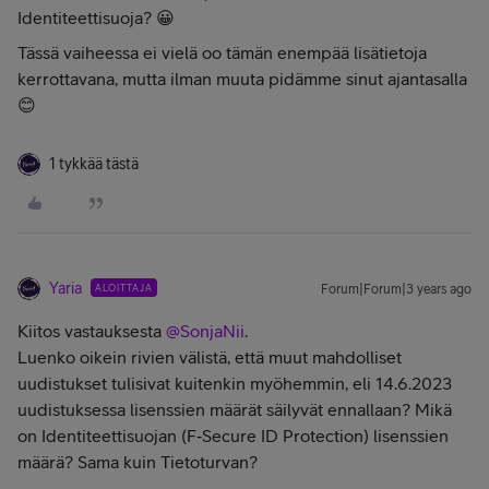
Identiteettisuoja? 😀
Tässä vaiheessa ei vielä oo tämän enempää lisätietoja
kerrottavana, mutta ilman muuta pidämme sinut ajantasalla
😊
1 tykkää tästä
Yaria
ALOITTAJA
Forum|Forum|3 years ago
Kiitos vastauksesta
@SonjaNii
.
Luenko oikein rivien välistä, että muut mahdolliset
uudistukset tulisivat kuitenkin myöhemmin, eli 14.6.2023
uudistuksessa lisenssien määrät säilyvät ennallaan? Mikä
on Identiteettisuojan (F‑Secure ID Protection) lisenssien
määrä? Sama kuin Tietoturvan?