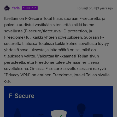
Yaria
ALOITTAJA
Forum|Forum|3 years ago
Itselläni on F-Secure Total tilaus suoraan F-securelta, ja
palvelu uudistui vastikään siten, että kaikki kolme
sovellusta (F-secure/tietoturva, ID protection, ja
Freedome) tuli kaikki yhteen sovellukseen. Suoraan F-
securelta tilatussa Totalissa kaikki kolme sovellusta löytyy
yhdestä sovelluksesta ja laitemäärä on se, mikä on
tilaukseen valittu. Vaikuttaa linkkaamasi Telian sivun
perusteella, että Freedome tulee olemaan erillisenä
sovelluksena. Omassa F-secure-sovelluksessani näkyvä
“Privacy VPN” on entinen Freedome, jota ei Telian sivulla
ole.