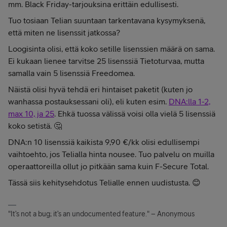
mm. Black Friday-tarjouksina erittäin edullisesti.
Tuo tosiaan Telian suuntaan tarkentavana kysymyksenä,
että miten ne lisenssit jatkossa?
Loogisinta olisi, että koko setille lisenssien määrä on sama.
Ei kukaan lienee tarvitse 25 lisenssiä Tietoturvaa, mutta
samalla vain 5 lisenssiä Freedomea.
Näistä olisi hyvä tehdä eri hintaiset paketit (kuten jo
wanhassa postauksessani oli), eli kuten esim.
DNA:lla 1-2,
max 10, ja 25
. Ehkä tuossa välissä voisi olla vielä 5 lisenssiä
koko setistä. 🤔
DNA:n 10 lisenssiä kaikista 9,90 €/kk olisi edullisempi
vaihtoehto, jos Telialla hinta nousee. Tuo palvelu on muilla
operaattoreilla ollut jo pitkään sama kuin F-Secure Total.
Tässä siis kehitysehdotus Telialle ennen uudistusta. 😊
"It’s not a bug; it’s an undocumented feature." – Anonymous