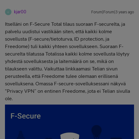
kjar00
Forum|Forum|3 years ago
K
Itselläni on F-Secure Total tilaus suoraan F-securelta, ja
palvelu uudistui vastikään siten, että kaikki kolme
sovellusta (F-secure/tietoturva, ID protection, ja
Freedome) tuli kaikki yhteen sovellukseen. Suoraan F-
securelta tilatussa Totalissa kaikki kolme sovellusta löytyy
yhdestä sovelluksesta ja laitemäärä on se, mikä on
tilaukseen valittu. Vaikuttaa linkkaamasi Telian sivun
perusteella, että Freedome tulee olemaan erillisenä
sovelluksena. Omassa F-secure-sovelluksessani näkyvä
“Privacy VPN” on entinen Freedome, jota ei Telian sivulla
ole.