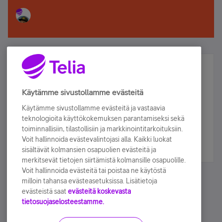
Älä jää paitsi – osallistu ja voita!
Tilaa Telian uutiskirje ja olet mukana arvonnassa.
Käytämme sivustollamme evästeitä
Samalla saat parhaat asiakasedut suoraan
Käytämme sivustollamme evästeitä ja vastaavia
sähköpostiisi.
teknologioita käyttökokemuksen parantamiseksi sekä
toiminnallisiin, tilastollisiin ja markkinointitarkoituksiin.
Voit hallinnoida evästevalintojasi alla. Kaikki luokat
Tilaa nyt
sisältävät kolmansien osapuolien evästeitä ja
merkitsevät tietojen siirtämistä kolmansille osapuolille.
Voit hallinnoida evästeitä tai poistaa ne käytöstä
milloin tahansa evästeasetuksissa. Lisätietoja
evästeistä saat
evästeitä koskevasta
tietosuojaselosteestamme.