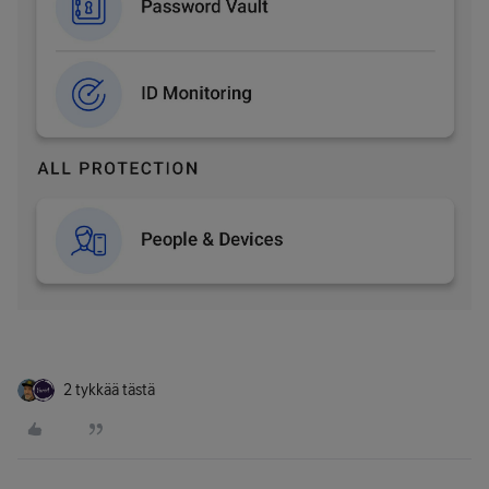
2 tykkää tästä