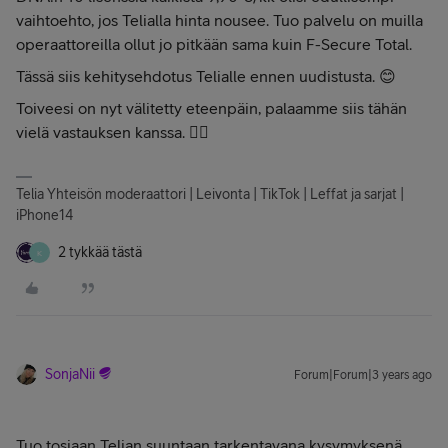
vaihtoehto, jos Telialla hinta nousee. Tuo palvelu on muilla
operaattoreilla ollut jo pitkään sama kuin F-Secure Total.
Tässä siis kehitysehdotus Telialle ennen uudistusta. 😊
Toiveesi on nyt välitetty eteenpäin, palaamme siis tähän
vielä vastauksen kanssa. 👍🏻
Telia Yhteisön moderaattori | Leivonta | TikTok | Leffat ja sarjat |
iPhone14
2 tykkää tästä
K
SonjaNii
Forum|Forum|3 years ago
Tuo tosiaan Telian suuntaan tarkentavana kysymyksenä,