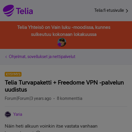
Telia.fi etusivulle
Telia Yhteisö on Vain luku -moodissa, kunnes
sulkeutuu kokonaan lokakuussa
Ohjelmat, sovellukset ja nettipalvelut
KYSYMYS
Telia Turvapaketti + Freedome VPN -palvelun
uudistus
Forum|Forum|3 years ago
8 kommenttia
Yaria
Näin heti alkuun voinkin itse vastata vanhaan