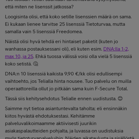
että miten ne lisenssit jatkossa?
Loogisinta olisi, että koko setille lisenssien määrä on sama.
Ei kukaan lienee tarvitse 25 lisenssiä Tietoturvaa, mutta
samalla vain 5 lisenssiä Freedomea.
Näistä olisi hyvä tehdä eri hintaiset paketit (kuten jo
wanhassa postauksessani oli), eli kuten esim.
DNA:lla 1-2,
max 10, ja 25
. Ehkä tuossa välissä voisi olla vielä 5 lisenssiä
koko setistä. 🤔
DNA:n 10 lisenssiä kaikista 9,90 €/kk olisi edullisempi
vaihtoehto, jos Telialla hinta nousee. Tuo palvelu on muilla
operaattoreilla ollut jo pitkään sama kuin F-Secure Total.
Tässä siis kehitysehdotus Telialle ennen uudistusta. 😊
Saimme nyt tietoa asiantuntevalta taholta; eli ensinnäkin
kiitos hyvästä ehdotuksestasi. Kehitämme
palveluvalikoimaamme aktiivisesti juurikin
asiakaspalautteiden pohjalta, ja luvassa on uudistuksia
myös tietoturvapalveluihin. Näiden aikataulusta ja sisällöstä