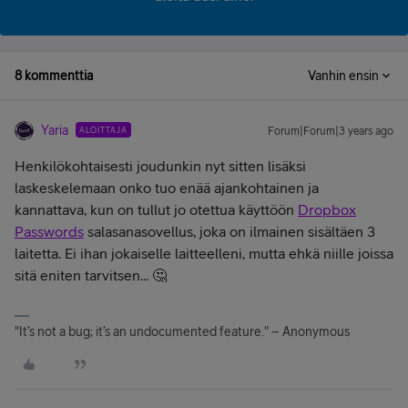
8 kommenttia
Vanhin ensin
Yaria
ALOITTAJA
Forum|Forum|3 years ago
Henkilökohtaisesti joudunkin nyt sitten lisäksi
laskeskelemaan onko tuo enää ajankohtainen ja
kannattava, kun on tullut jo otettua käyttöön
Dropbox
Passwords
salasanasovellus, joka on ilmainen sisältäen 3
laitetta. Ei ihan jokaiselle laitteelleni, mutta ehkä niille joissa
sitä eniten tarvitsen... 🤔
"It’s not a bug; it’s an undocumented feature." – Anonymous