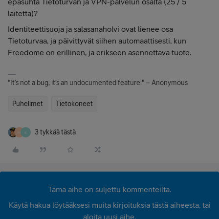
epäsuhta Tietoturvan ja VPN-palvelun osalta (25 / 5
laitetta)?
Identiteettisuoja ja salasanaholvi ovat lienee osa
Tietoturvaa, ja päivittyvät siihen automaattisesti, kun
Freedome on erillinen, ja erikseen asennettava tuote.
"It’s not a bug; it’s an undocumented feature." – Anonymous
Puhelimet
Tietokoneet
3 tykkää tästä
M
K
Tämä aihe on suljettu kommenteilta.
Käytä hakua löytääksesi muita kirjoituksia tästä aiheesta, tai
aloita uusi aihe.