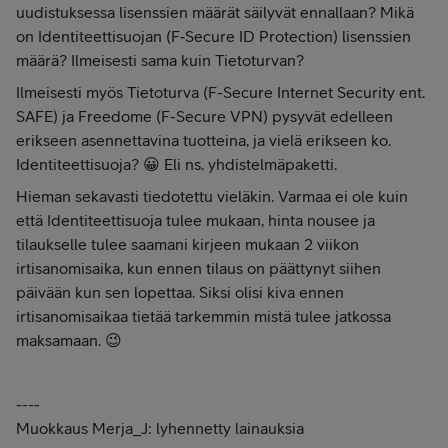
uudistuksessa lisenssien määrät säilyvät ennallaan? Mikä
on Identiteettisuojan (F‑Secure ID Protection) lisenssien
määrä? Ilmeisesti sama kuin Tietoturvan?
Ilmeisesti myös Tietoturva (F-Secure Internet Security ent.
SAFE) ja Freedome (F-Secure VPN) pysyvät edelleen
erikseen asennettavina tuotteina, ja vielä erikseen ko.
Identiteettisuoja? 😀 Eli ns. yhdistelmäpaketti.
Hieman sekavasti tiedotettu vieläkin. Varmaa ei ole kuin
että Identiteettisuoja tulee mukaan, hinta nousee ja
tilaukselle tulee saamani kirjeen mukaan 2 viikon
irtisanomisaika, kun ennen tilaus on päättynyt siihen
päivään kun sen lopettaa. Siksi olisi kiva ennen
irtisanomisaikaa tietää tarkemmin mistä tulee jatkossa
maksamaan. 😉
----
Muokkaus Merja_J: lyhennetty lainauksia