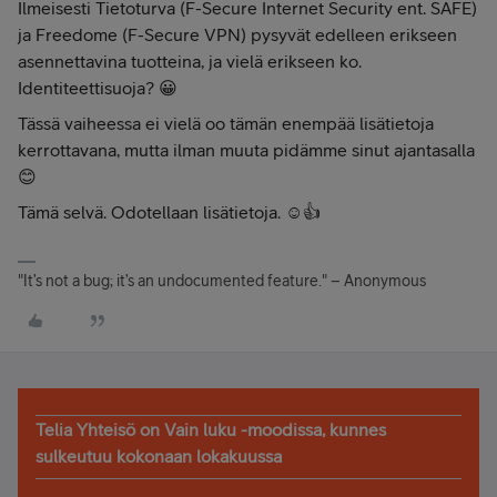
Ilmeisesti Tietoturva (F-Secure Internet Security ent. SAFE)
ja Freedome (F-Secure VPN) pysyvät edelleen erikseen
asennettavina tuotteina, ja vielä erikseen ko.
Identiteettisuoja? 😀
Tässä vaiheessa ei vielä oo tämän enempää lisätietoja
kerrottavana, mutta ilman muuta pidämme sinut ajantasalla
😊
Tämä selvä. Odotellaan lisätietoja. ☺️👍
"It’s not a bug; it’s an undocumented feature." – Anonymous
Telia Yhteisö on Vain luku -moodissa, kunnes
sulkeutuu kokonaan lokakuussa