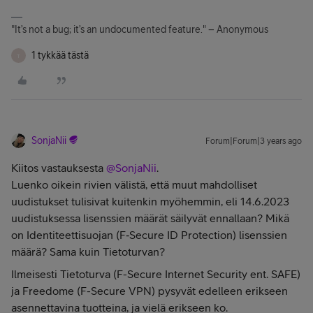
"It’s not a bug; it’s an undocumented feature." – Anonymous
1 tykkää tästä
T
SonjaNii
Forum|Forum|3 years ago
Kiitos vastauksesta
@SonjaNii
.
Luenko oikein rivien välistä, että muut mahdolliset
uudistukset tulisivat kuitenkin myöhemmin, eli 14.6.2023
uudistuksessa lisenssien määrät säilyvät ennallaan? Mikä
on Identiteettisuojan (F‑Secure ID Protection) lisenssien
määrä? Sama kuin Tietoturvan?
Ilmeisesti Tietoturva (F-Secure Internet Security ent. SAFE)
ja Freedome (F-Secure VPN) pysyvät edelleen erikseen
asennettavina tuotteina, ja vielä erikseen ko.