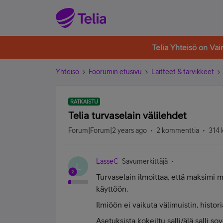
Telia Yhteisö on Va
Yhteisö
Foorumin etusivu
Laitteet & tarvikkeet
RATKAISTU
Telia turvaselain välilehdet
Forum|Forum|2 years ago
2 kommenttia
314 
LasseC
Savumerkittäjä
L
Turvaselain ilmoittaa, että maksimi 
käyttöön.
Ilmiöön ei vaikuta välimuistin, histor
Asetuksista kokeiltu salli/älä salli so