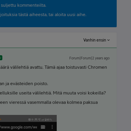
suljettu kommenteilta.
ituksia tästä aiheesta, tai aloita uusi aihe.
Vanhin ensin
U
Forum|Forum|2 years ago
määrä välilehtiä avattu. Tämä ajaa toistuvasti Chromen
ian ja evästeiden poisto.
velluksille useita välilehtiä. Mitä muuta voisi kokeilla?
steen vieressä vasemmalla olevaa kolmea paksua