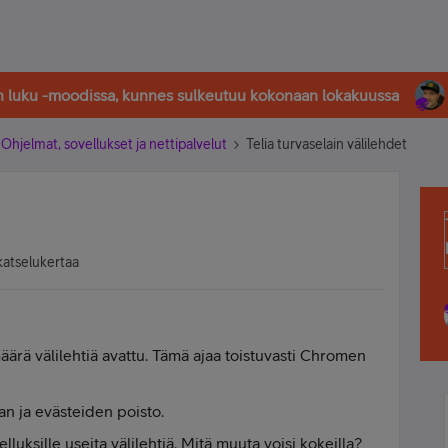
in luku -moodissa, kunnes sulkeutuu kokonaan lokakuussa
Ohjelmat, sovellukset ja nettipalvelut
Telia turvaselain välilehdet
katselukertaa
määrä välilehtiä avattu. Tämä ajaa toistuvasti Chromen
ian ja evästeiden poisto.
velluksille useita välilehtiä. Mitä muuta voisi kokeilla?