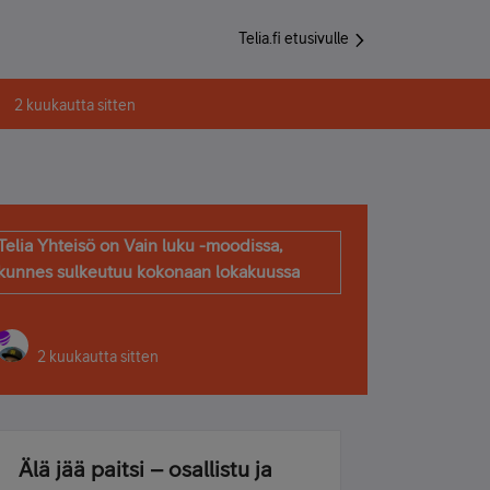
Telia.fi etusivulle
2 kuukautta sitten
Telia Yhteisö on Vain luku -moodissa,
kunnes sulkeutuu kokonaan lokakuussa
2 kuukautta sitten
Älä jää paitsi – osallistu ja