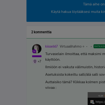
Tämä aihe on 
Käytä hakua löytääksesi muita kirjo
2 kommenttia
kiisseli67
Virtuaalihahmo ⭐️
RATKAIS
Turvaselain ilmoittaa, että maksimi 
käyttöön.
+7
Ilmiöön ei vaikuta välimuistin, histor
Asetuksista kokeiltu salli/älä salli so
Auttaisiko tämä? Klikkaa kolmen pi
viivaa :