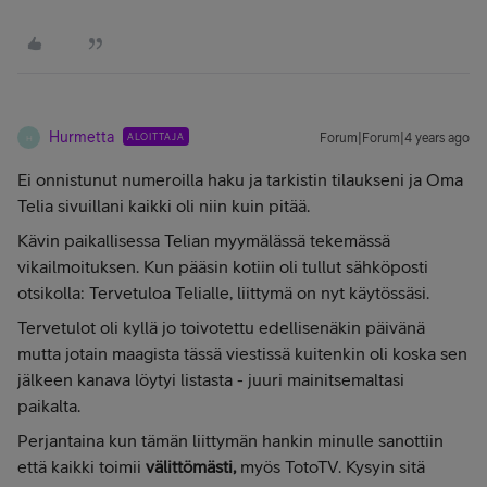
Hurmetta
ALOITTAJA
Forum|Forum|4 years ago
H
Ei onnistunut numeroilla haku ja tarkistin tilaukseni ja Oma
Telia sivuillani kaikki oli niin kuin pitää.
Kävin paikallisessa Telian myymälässä tekemässä
vikailmoituksen. Kun pääsin kotiin oli tullut sähköposti
otsikolla: Tervetuloa Telialle, liittymä on nyt käytössäsi.
Tervetulot oli kyllä jo toivotettu edellisenäkin päivänä
mutta jotain maagista tässä viestissä kuitenkin oli koska sen
jälkeen kanava löytyi listasta - juuri mainitsemaltasi
paikalta.
Perjantaina kun tämän liittymän hankin minulle sanottiin
että kaikki toimii
välittömästi,
myös TotoTV. Kysyin sitä