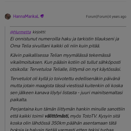
HannaMarikaL
Forum|Forum|4 years ago
@Hurmetta
kirjoitti:
Ei onnistunut numeroilla haku ja tarkistin tilaukseni ja
Oma Telia sivuillani kaikki oli niin kuin pitää.
Kävin paikallisessa Telian myymälässä tekemässä
vikailmoituksen. Kun pääsin kotiin oli tullut sähköposti
otsikolla: Tervetuloa Telialle, liittymä on nyt käytössäsi.
Tervetulot oli kyllä jo toivotettu edellisenäkin päivänä
mutta jotain maagista tässä viestissä kuitenkin oli koska
sen jälkeen kanava löytyi listasta - juuri mainitsemaltasi
paikalta.
Perjantaina kun tämän liittymän hankin minulle sanottiin
että kaikki toimii
välittömästi,
myös TotoTV. Kysyin sitä
koska olin lähdössä 350km päähän asentamaan tätä
boksia ja halusin tietää varmasti etten tekisi turhaa