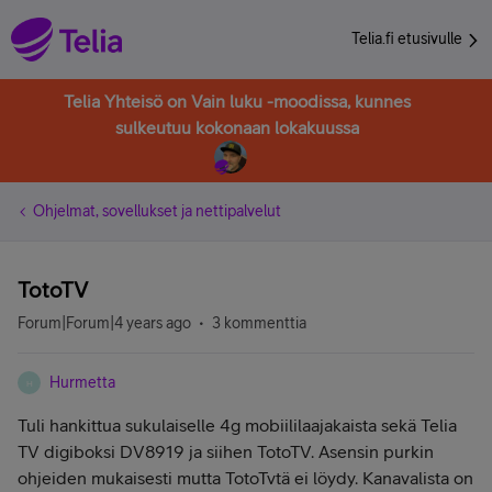
Telia.fi etusivulle
Telia Yhteisö on Vain luku -moodissa, kunnes
sulkeutuu kokonaan lokakuussa
Ohjelmat, sovellukset ja nettipalvelut
TotoTV
Forum|Forum|4 years ago
3 kommenttia
Hurmetta
H
Tuli hankittua sukulaiselle 4g mobiililaajakaista sekä
Telia
TV digiboksi DV8919 ja siihen TotoTV. Asensin purkin
ohjeiden mukaisesti mutta TotoTvtä ei löydy. Kanavalista on