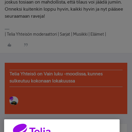
joskus tosiaan on mahdollista, että tilaus voi jäädä jumiin.
Onneksi kuitenkin loppu hyvin, kaikki hyvin ja nyt pääsee
seuraamaan raveja!
| Telia Yhteisön moderaattori | Sarjat | Musiikki | Eläimet |
Telia Yhteisö on Vain luku -moodissa, kunnes
sulkeutuu kokonaan lokakuussa