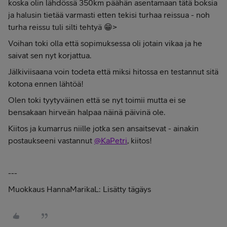
koska olin lähdössä 350km päähän asentamaan tätä boksia
ja halusin tietää varmasti etten tekisi turhaa reissua - noh
turha reissu tuli silti tehtyä 😁>
Voihan toki olla että sopimuksessa oli jotain vikaa ja he
saivat sen nyt korjattua.
Jälkiviisaana voin todeta että miksi hitossa en testannut sitä
kotona ennen lähtöä!
Olen toki tyytyväinen että se nyt toimii mutta ei se
bensakaan hirveän halpaa näinä päivinä ole.
Kiitos ja kumarrus niille jotka sen ansaitsevat - ainakin
postaukseeni vastannut
@KaPetri
, kiitos!
---
Muokkaus HannaMarikaL: Lisätty tägäys