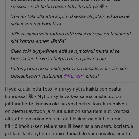
reissua - noh turha reissu tuli silti tehtyä 😁>
Voihan toki olla että sopimuksessa oli jotain vikaa ja he
saivat sen nyt korjattua.
Jälkiviisaana voin todeta että miksi hitossa en testannut
sitä kotona ennen lähtöä!
Olen toki tyytyväinen että se nyt toimii mutta ei se
bensakaan hirveän halpaa näinä päivinä ole.
Kiitos ja kumarrus niille jotka sen ansaitsevat - ainakin
postaukseeni vastannut
@KaPetri
, kiitos!
Hyvä kuulla, että TotoTV näkyy nyt ja kaikki sen osalta
kunnossa! 😁> Nyt on kyllä vaikea sanoa, mistä tuo on
johtunut ettei kanava ole näkynyt heti silloin, kun palvelu
on otettu käyttöön ja muut jutut on siinä toiminut. Voi toki
olla, että jonkinlainen jumi on tilauksessa ollut ja tuon
häiriöilmoituksen tekemisen jälkeen asia on saatu korjattua
ja tilaus lähtenyt eteenpäin. Tämä toki vain arvailua, mutta