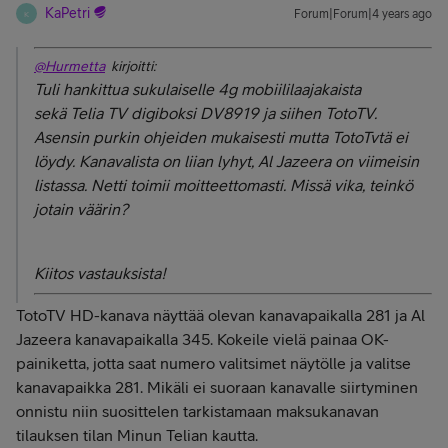
KaPetri
Forum|Forum|4 years ago
K
@Hurmetta
kirjoitti:
Tuli hankittua sukulaiselle 4g mobiililaajakaista
sekä
Telia TV digiboksi DV8919 ja siihen TotoTV.
Asensin purkin ohjeiden mukaisesti mutta TotoTvtä ei
löydy. Kanavalista on liian lyhyt, Al Jazeera on viimeisin
listassa. Netti toimii moitteettomasti. Missä vika, teinkö
jotain väärin?
Kiitos vastauksista!
TotoTV HD-kanava näyttää olevan kanavapaikalla 281 ja
Al
Jazeera kanavapaikalla 345. Kokeile vielä painaa OK-
painiketta, jotta saat numero valitsimet näytölle ja valitse
kanavapaikka 281. Mikäli ei suoraan kanavalle siirtyminen
onnistu niin suosittelen tarkistamaan maksukanavan
tilauksen tilan Minun Telian kautta.