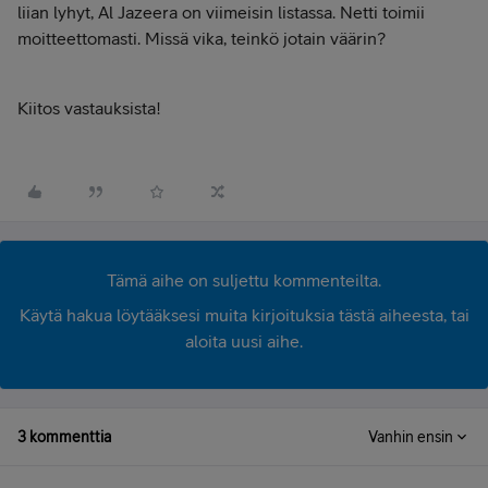
liian lyhyt, Al Jazeera on viimeisin listassa. Netti toimii
moitteettomasti. Missä vika, teinkö jotain väärin?
Kiitos vastauksista!
Tämä aihe on suljettu kommenteilta.
Käytä hakua löytääksesi muita kirjoituksia tästä aiheesta, tai
aloita uusi aihe.
3 kommenttia
Vanhin ensin