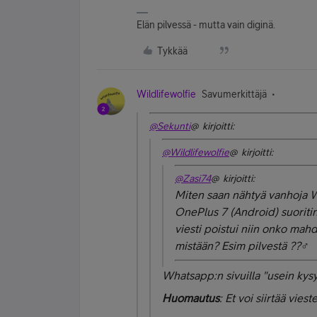
Elän pilvessä - mutta vain diginä.
Tykkää
Wildlifewolfie
Savumerkittäjä
@Sekunti
@ kirjoitti:
@Wildlifewolfie
@ kirjoitti:
@Zasi74
@ kirjoitti:
Miten saan nähtyä vanhoja Wh
OnePlus 7 (Android) suoriti
viesti poistui niin onko mahd
mistään? Esim pilvestä ??‍♂️
Whatsapp:n sivuilla "usein kysy
Huomautus
: Et voi siirtää vies