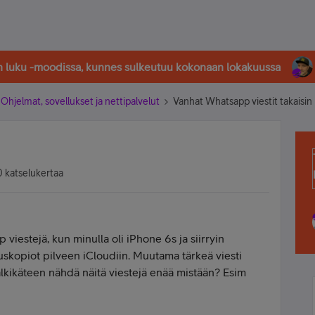
in luku -moodissa, kunnes sulkeutuu kokonaan lokakuussa
Ohjelmat, sovellukset ja nettipalvelut
Vanhat Whatsapp viestit takaisin
 katselukertaa
iestejä, kun minulla oli iPhone 6s ja siirryin
skopiot pilveen iCloudiin. Muutama tärkeä viesti
älkikäteen nähdä näitä viestejä enää mistään? Esim