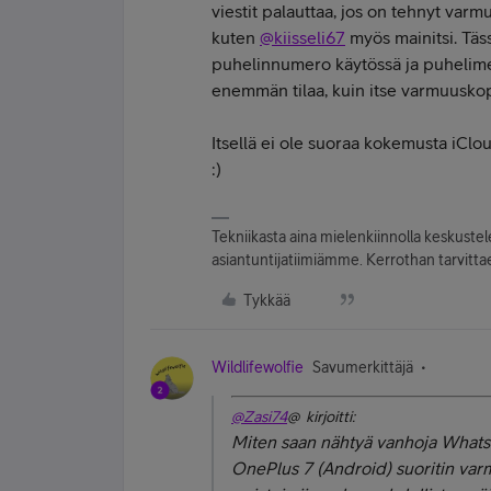
viestit palauttaa, jos on tehnyt var
kuten
@kiisseli67
myös mainitsi. Täs
puhelinnumero käytössä ja puhelimel
enemmän tilaa, kuin itse varmuusko
Itsellä ei ole suoraa kokemusta iClou
:)
Tekniikasta aina mielenkiinnolla keskuste
asiantuntijatiimiämme. Kerrothan tarvittae
Tykkää
Wildlifewolfie
Savumerkittäjä
@Zasi74
@ kirjoitti:
Miten saan nähtyä vanhoja Whatsap
OnePlus 7 (Android) suoritin var