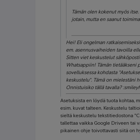
Tämän olen kokenut myös itse. N
jotain, mutta en saanut toimima
Hei! Eli ongelman ratkaisemiseksi t
em. asennusvaiheiden tavoilla ell
Sitten viet keskustelut sähköposti
Whatsappiin! Tämän tietääkseni p
sovelluksessa kohdasta "Asetukset
keskustelu". Tämä on mielestäni he
Onnistuisiko tällä tavalla? :smile
Asetuksista en löydä tuota kohtaa, mu
esim. kuvat talteen. Keskustelu talti
sieltä keskustelu tekstitiedostona "Ch
tallettaa vaikka Google Driveen tai va
pikainen ohje toivottavasti siitä on 