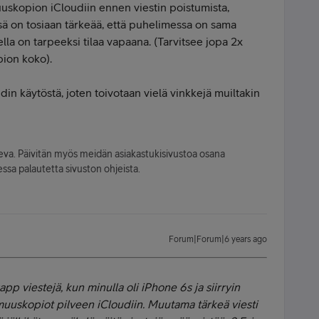
muuskopion iCloudiin ennen viestin poistumista,
sä on tosiaan tärkeää, että puhelimessa on sama
la on tarpeeksi tilaa vapaana. (Tarvitsee jopa 2x
pion koko).
din käytöstä, joten toivotaan vielä vinkkejä muiltakin
leva. Päivitän myös meidän asiakastukisivustoa osana
ssa palautetta sivuston ohjeista.
Forum|Forum|6 years ago
p viestejä, kun minulla oli iPhone 6s ja siirryin
muuskopiot pilveen iCloudiin. Muutama tärkeä viesti