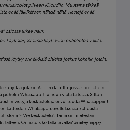
varmuuskopiot pilveen iCloudiin. Muutama tärkeä
lista enää jälkikäteen nähdä näitä viestejä enää
ä" osiossa lukee näin:
ä eri käyttöjärjestelmiä käyttävien puhelinten välillä.
ssä löytyy erinäköisiä ohjeita, joskus kokeilin jotain,
ee käyttää jotakin Applen laitetta, jossa suoritat em.
a puhelin Whatsapp-tileineen vielä tallessa. Sitten
postiin vietyjä keskusteluja ei voi tuoda Whatsappiin!
plen laitteiden Whatsapp-sovelluksessa kohdasta
uhistoria > Vie keskustelu". Tämä on mielestäni
t talteen. Onnistuisiko tällä tavalla? :smileyhappy: