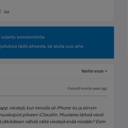
Jaa
suljettu kommenteilta.
ituksia tästä aiheesta, tai aloita uusi aihe.
Vanhin ensin
Forum|Forum|6 years ago
p viestejä, kun minulla oli iPhone 6s ja siirryin
muuskopiot pilveen iCloudiin. Muutama tärkeä viesti
ä jälkikäteen nähdä näitä viestejä enää mistään? Esim