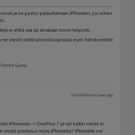
pilvessä ja ne pystyy palauttamaan iPhoneen, jos siihen
in.
jä ei ehkä saa tai ainakaan kovin helposti.
ne viestit sieltä pilvestä kopioida esim. tietokoneelle
- Forrest Gump
Forum|Forum|6 years ago
estit iPhonesta -> OnePlus 7 ja nyt kaikki viestit ei
 viestit poistunut myös iPhonelta? iPhonelle voi