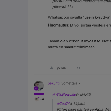
poistui niin onko mahdollista enä
pilvestä ??‍♂️
Whatsapp:n sivuilla "usein kysyttyä"
Huomautus
: Et voi siirtää viestejä e
Tämän olen kokenut myös itse. Netissä
mutta en saanut toimimaan.
Tykkää
Sekunti
Somettaja
@Wildlifewolfie
@ kirjoitti:
+4
@Zasi74
@ kirjoitti:
Miten saan nähtyä vanhoja Whats