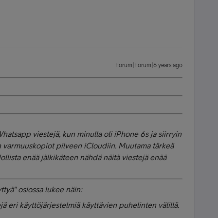
Forum|Forum|6 years ago
atsapp viestejä, kun minulla oli iPhone 6s ja siirryin
n varmuuskopiot pilveen iCloudiin. Muutama tärkeä
ollista enää jälkikäteen nähdä näitä viestejä enää
ttyä" osiossa lukee näin:
tejä eri käyttöjärjestelmiä käyttävien puhelinten välillä.