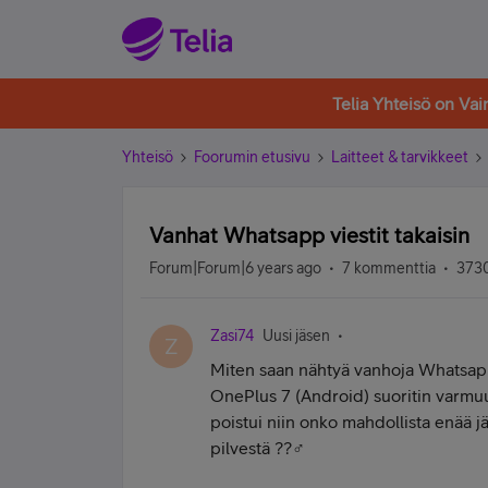
Telia Yhteisö on Va
Yhteisö
Foorumin etusivu
Laitteet & tarvikkeet
Vanhat Whatsapp viestit takaisin
Forum|Forum|6 years ago
7 kommenttia
3730
Zasi74
Uusi jäsen
Z
Miten saan nähtyä vanhoja Whatsapp v
OnePlus 7 (Android) suoritin varmuu
poistui niin onko mahdollista enää j
pilvestä ??‍♂️