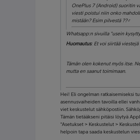
OnePlus 7 (Android) suoritin 
viesti poistui niin onko mahdol
mistään? Esim pilvestä ??‍♂️
Whatsapp:n sivuilla "usein kysytty
Huomautus
: Et voi siirtää viestej
Tämän olen kokenut myös itse. Neti
mutta en saanut toimimaan.
Hei! Eli ongelman ratkaisemiseksi tul
asennusvaiheiden tavoilla ellei vanh
viet keskustelut sähköpostiin. Sähkö
Tämän tietääkseni pitäisi löytyä Ap
"Asetukset > Keskustelut > Keskustel
helpoin tapa saada keskustelun viesti