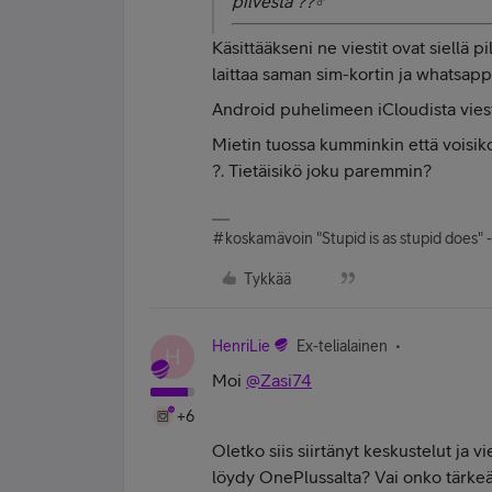
pilvestä ??‍♂️
Käsittääkseni ne viestit ovat siellä 
laittaa saman sim-kortin ja whatsapp
Android puhelimeen iCloudista vieste
Mietin tuossa kumminkin että voisiko 
?. Tietäisikö joku paremmin?
#koskamävoin "Stupid is as stupid does" 
Tykkää
HenriLie
Ex-telialainen
H
Moi
@Zasi74
+6
Oletko siis siirtänyt keskustelut ja vi
löydy OnePlussalta? Vai onko tärkeät