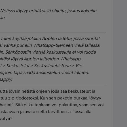
etissä löytyy erinäköisiä ohjeita, joskus kokeilin
an.
ulee käyttää jotakin Applen laitetta, jossa suoritat
ei vanha puhelin Whatsapp-tileineen vielä tallessa.
in. Sähköpostiin vietyjä keskusteluja ei voi tuoda
itäisi löytyä Applen laitteiden Whatsapp-
 > Keskustelut > Keskusteluhistoria > Vie
lpoin tapa saada keskustelun viestit talteen.
yhappy:
tta löysin netistä ohjeen jolla saa keskustelut ja
oituu zip-tiedostoksi. Kun sen paketin purkaa, löytyy
at.txt". Sitä ei kuitenkaan voi palauttaa, vaan sen voi
staavaan ja avata sieltä tarvittaessa. Tässä alla
hyötyä?