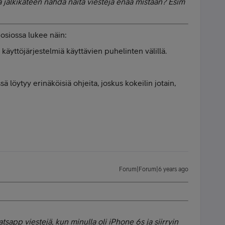
ä jälkikäteen nähdä näitä viestejä enää mistään? Esim
 osiossa lukee näin:
ri käyttöjärjestelmiä käyttävien puhelinten välillä.
 löytyy erinäköisiä ohjeita, joskus kokeilin jotain,
Forum|Forum|6 years ago
app viestejä, kun minulla oli iPhone 6s ja siirryin