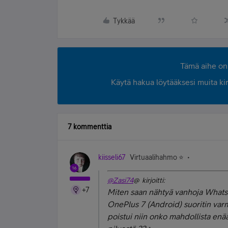
Tykkää
Tämä aihe on 
Käytä hakua löytääksesi muita kirjo
7 kommenttia
kiisseli67
Virtuaalihahmo ⭐️
@Zasi74
@ kirjoitti:
+7
Miten saan nähtyä vanhoja Whatsap
OnePlus 7 (Android) suoritin var
poistui niin onko mahdollista enä