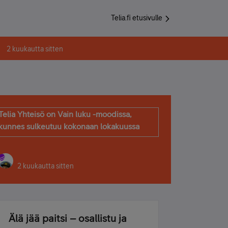
Telia.fi etusivulle
2 kuukautta sitten
Telia Yhteisö on Vain luku -moodissa,
kunnes sulkeutuu kokonaan lokakuussa
2 kuukautta sitten
Älä jää paitsi – osallistu ja