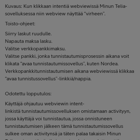
Kuvaus: Kun klikkaan intentiä webviewissä Minun Telia-
sovelluksessa niin webview näyttää “virheen”.
Toisto-ohjeet:
Siirry laskut ruudulle.
Napauta maksa lasku.
Valitse verkkopankkimaksu.
Valitse pankki, jonka tunnistautumisprosessin aikana voit
klikata “avaa tunnistautumissovellus”, kuten Nordea.
Verkkopankkitunnistautumisen aikana webviewissä klikkaa
“avaa tunnistussovellus”-linkkiä/nappia.
Odotettu lopputulos:
Käyttäjä ohjautuu webviewin intent-
linkistä tunnistautumissovelluksen omistamaan activityyn,
jossa käyttäjä voi tunnistautua, jossa onnistuneen
tunnistautumisen jälkeen tämä tunnistautumissovellus
sulkee oman activitynsä ja täten palaa takaisin Minun