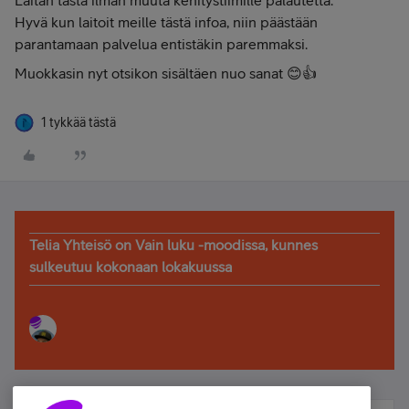
Laitan tästä ilman muuta kehitystiimille palautetta.
Hyvä kun laitoit meille tästä infoa, niin päästään
parantamaan palvelua entistäkin paremmaksi.
Muokkasin nyt otsikon sisältäen nuo sanat 😊👍
1 tykkää tästä
Telia Yhteisö on Vain luku -moodissa, kunnes
sulkeutuu kokonaan lokakuussa