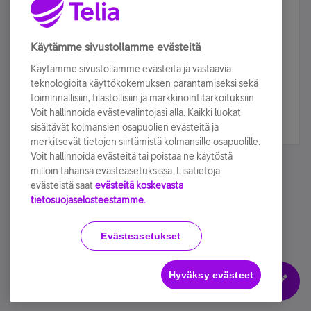
Älä jää paitsi – osallistu ja voita!
Tilaa Telian uutiskirje ja olet mukana arvonnassa.
Käytämme sivustollamme evästeitä
Samalla saat parhaat asiakasedut suoraan
Käytämme sivustollamme evästeitä ja vastaavia
sähköpostiisi.
teknologioita käyttökokemuksen parantamiseksi sekä
toiminnallisiin, tilastollisiin ja markkinointitarkoituksiin.
Voit hallinnoida evästevalintojasi alla. Kaikki luokat
Tilaa nyt
sisältävät kolmansien osapuolien evästeitä ja
merkitsevät tietojen siirtämistä kolmansille osapuolille.
Voit hallinnoida evästeitä tai poistaa ne käytöstä
milloin tahansa evästeasetuksissa. Lisätietoja
evästeistä saat
evästeitä koskevasta
tietosuojaselosteestamme.
Käyttöehdot
Accessibility statement
Evästeasetukset
Hyväksy evästeet
Evästeasetukset