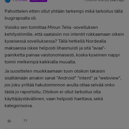
Forum|Forum|2 years ago
Pahoittelen etten ollut yhtään tarkempi mikä tarkoitus tällä
bugirapsalla oli.
Voisiko sen toimittaa Minun Telia -sovelluksen
kehitystiimille, että saataisiin noi intentit rokkaamaan oikein
kyseisessä sovelluksessa? Tällä hetkellä Nordealla
maksaessa iskee helposti lihasmuisti ja sitä "avaa"-
painiketta painaa vaistonomaisesti, koska kyseinen nappi
toimii melkeinpä kaikkialla muualla.
Ja suosittelen muokkaamaan tuon otsikon takaisin
sisältämään ainakin sanat "Android" "intent" ja "webview",
jos joku yrittää hakutoiminnon avulla ottaa selvää onko
tästä jo raportoitu. Otsikon ei ollut tarkoitus olla
käyttäjäystävällinen, vaan helposti haettava, sekä
kategorisoiva.