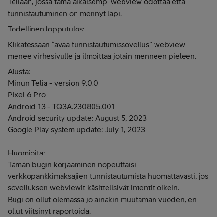
Teliaan, jossa tämä aikaisempi webview odottaa että
tunnistautuminen on mennyt läpi.
Todellinen lopputulos:
Klikatessaan “avaa tunnistautumissovellus” webview
menee virhesivulle ja ilmoittaa jotain menneen pieleen.
Alusta:
Minun Telia - version 9.0.0
Pixel 6 Pro
Android 13 - TQ3A.230805.001
Android security update: August 5, 2023
Google Play system update: July 1, 2023
Huomioita:
Tämän bugin korjaaminen nopeuttaisi
verkkopankkimaksajien tunnistautumista huomattavasti, jos
sovelluksen webviewit käsittelisivät intentit oikein.
Bugi on ollut olemassa jo ainakin muutaman vuoden, en
ollut viitsinyt raportoida.