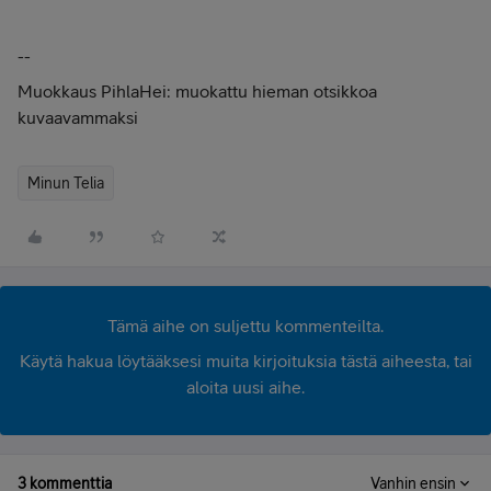
--
Muokkaus PihlaHei: muokattu hieman otsikkoa
kuvaavammaksi
Minun Telia
Tämä aihe on suljettu kommenteilta.
Käytä hakua löytääksesi muita kirjoituksia tästä aiheesta, tai
aloita uusi aihe.
3 kommenttia
Vanhin ensin