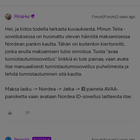
PihlaHei
Forum|Forum|2 years ago
Hei, ja kiitos todella tarkasta kuvauksesta. Minun Telia -
sovelluksessa on huomattu olevan häiriötä maksamisessa
Nordean pankin kautta. Tähän on kuitenkin kiertoreitti,
jonka avulla maksamisen tulisi onnistua. Tuota “avaa
tunnistautumissovellus” linkkiä ei tule painaa, vaan avata
itse manuaalisesti tunnistautumissovellus puhelimesta ja
tehdä tunnistautuminen sitä kautta.
Maksa lasku -> Nordea -> Jatka ->
EI
paineta AVAA-
painiketta vaan avataan Nordea ID-sovellus laitteesta itse.
Permikk
ALOITTAJA