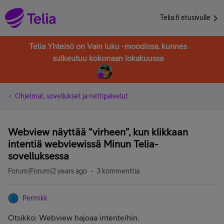
Telia.fi etusivulle
Telia Yhteisö on Vain luku -moodissa, kunnes
sulkeutuu kokonaan lokakuussa
Ohjelmat, sovellukset ja nettipalvelut
Webview näyttää “virheen”, kun klikkaan
intentiä webviewissä Minun Telia-
sovelluksessa
Forum|Forum|2 years ago
3 kommenttia
Permikk
Otsikko: Webview hajoaa intenteihin.