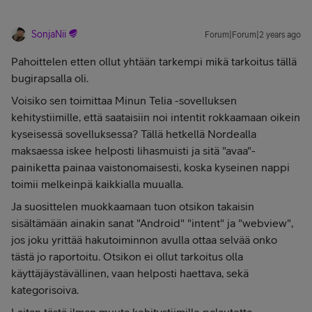
SonjaNii
Forum|Forum|2 years ago
Pahoittelen etten ollut yhtään tarkempi mikä tarkoitus tällä
bugirapsalla oli.
Voisiko sen toimittaa Minun Telia -sovelluksen
kehitystiimille, että saataisiin noi intentit rokkaamaan oikein
kyseisessä sovelluksessa? Tällä hetkellä Nordealla
maksaessa iskee helposti lihasmuisti ja sitä "avaa"-
painiketta painaa vaistonomaisesti, koska kyseinen nappi
toimii melkeinpä kaikkialla muualla.
Ja suosittelen muokkaamaan tuon otsikon takaisin
sisältämään ainakin sanat "Android" "intent" ja "webview",
jos joku yrittää hakutoiminnon avulla ottaa selvää onko
tästä jo raportoitu. Otsikon ei ollut tarkoitus olla
käyttäjäystävällinen, vaan helposti haettava, sekä
kategorisoiva.