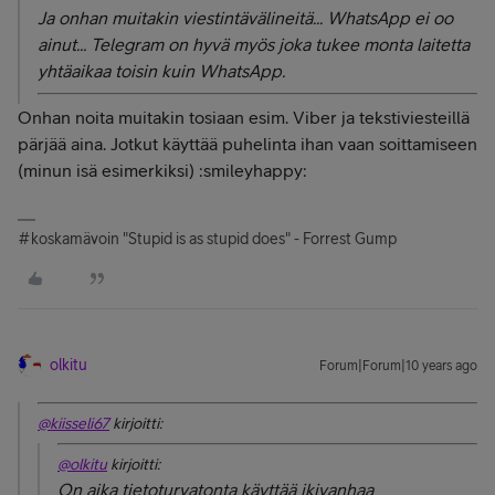
Ja onhan muitakin viestintävälineitä... WhatsApp ei oo
ainut... Telegram on hyvä myös joka tukee monta laitetta
yhtäaikaa toisin kuin WhatsApp.
Onhan noita muitakin tosiaan esim. Viber ja tekstiviesteillä
pärjää aina. Jotkut käyttää puhelinta ihan vaan soittamiseen
(minun isä esimerkiksi) :smileyhappy:
#koskamävoin "Stupid is as stupid does" - Forrest Gump
olkitu
Forum|Forum|10 years ago
@kiisseli67
kirjoitti:
@olkitu
kirjoitti:
On aika tietoturvatonta käyttää ikivanhaa