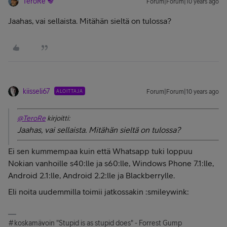
TeroRe
Forum|Forum|10 years ago
Jaahas, vai sellaista. Mitähän sieltä on tulossa?
kiisseli67
ALOITTAJA
Forum|Forum|10 years ago
@TeroRe
kirjoitti:
Jaahas, vai sellaista. Mitähän sieltä on tulossa?
Ei sen kummempaa kuin että Whatsapp tuki loppuu
Nokian vanhoille s40:lle ja s60:lle, Windows Phone 7.1:lle,
Android 2.1:lle, Android 2.2:lle ja Blackberrylle.
Eli noita uudemmilla toimii jatkossakin :smileywink:
#koskamävoin "Stupid is as stupid does" - Forrest Gump