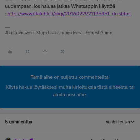
uudempaan, jos haluaa jatkaa Whatsappin käyttöä
:
http://www.iltalehti.fi/digi/2016022921195451_du.shtml
#koskamävoin "Stupid is as stupid does" - Forrest Gump
Tämä aihe on suljettu kommenteilta.
Käytä hakua löytääksesi muita kirjoituksia tästä aiheesta, tai
aloita uusi aihe.
5 kommenttia
Vanhin ensin