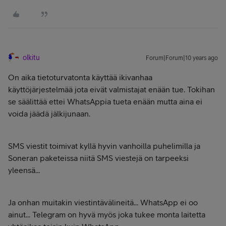
olkitu
Forum|Forum|10 years ago
On aika tietoturvatonta käyttää ikivanhaa
käyttöjärjestelmää jota eivät valmistajat enään tue. Tokihan
se säälittää ettei WhatsAppia tueta enään mutta aina ei
voida jäädä jälkijunaan.
SMS viestit toimivat kyllä hyvin vanhoilla puhelimilla ja
Soneran paketeissa niitä SMS viestejä on tarpeeksi
yleensä...
Ja onhan muitakin viestintävälineitä... WhatsApp ei oo
ainut... Telegram on hyvä myös joka tukee monta laitetta