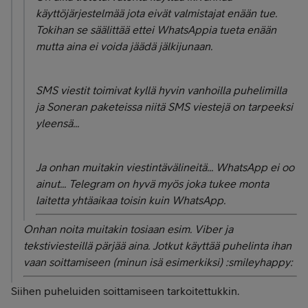
käyttöjärjestelmää jota eivät valmistajat enään tue.
Tokihan se säälittää ettei WhatsAppia tueta enään
mutta aina ei voida jäädä jälkijunaan.
SMS viestit toimivat kyllä hyvin vanhoilla puhelimilla
ja Soneran paketeissa niitä SMS viestejä on tarpeeksi
yleensä...
Ja onhan muitakin viestintävälineitä... WhatsApp ei oo
ainut... Telegram on hyvä myös joka tukee monta
laitetta yhtäaikaa toisin kuin WhatsApp.
Onhan noita muitakin tosiaan esim. Viber ja
tekstiviesteillä pärjää aina. Jotkut käyttää puhelinta ihan
vaan soittamiseen (minun isä esimerkiksi) :smileyhappy:
Siihen puheluiden soittamiseen tarkoitettukkin.