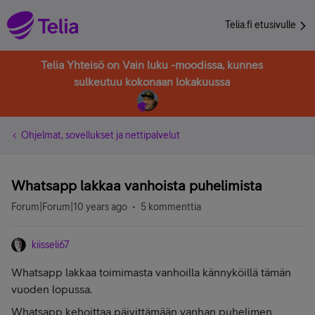
Telia.fi etusivulle
Telia Yhteisö on Vain luku -moodissa, kunnes
sulkeutuu kokonaan lokakuussa
Ohjelmat, sovellukset ja nettipalvelut
Whatsapp lakkaa vanhoista puhelimista
Forum|Forum|10 years ago
5 kommenttia
kiisseli67
Whatsapp lakkaa toimimasta vanhoilla kännyköillä tämän
vuoden lopussa.
Whatsapp kehoittaa päivittämään vanhan puhelimen