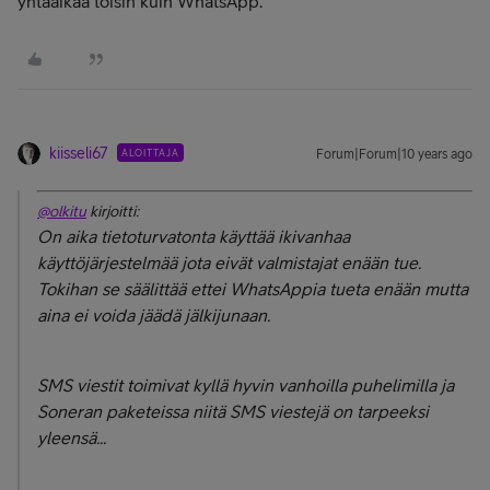
yhtäaikaa toisin kuin WhatsApp.
kiisseli67
ALOITTAJA
Forum|Forum|10 years ago
@olkitu
kirjoitti:
On aika tietoturvatonta käyttää ikivanhaa
käyttöjärjestelmää jota eivät valmistajat enään tue.
Tokihan se säälittää ettei WhatsAppia tueta enään mutta
aina ei voida jäädä jälkijunaan.
SMS viestit toimivat kyllä hyvin vanhoilla puhelimilla ja
Soneran paketeissa niitä SMS viestejä on tarpeeksi
yleensä...