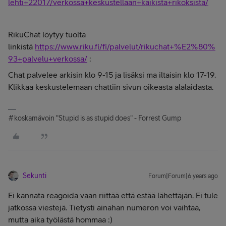
lehti+22017/verkossa+keskustellaan+kaikista+rikoksista/
RikuChat löytyy tuolta
linkistä
https://www.riku.fi/fi/palvelut/rikuchat+%E2%80%
93+palvelu+verkossa/
:
Chat palvelee arkisin klo 9-15 ja lisäksi ma iltaisin klo 17-19.
Klikkaa keskustelemaan chattiin sivun oikeasta alalaidasta.
#koskamävoin "Stupid is as stupid does" - Forrest Gump
Sekunti
Forum|Forum|6 years ago
Ei kannata reagoida vaan riittää että estää lähettäjän. Ei tule
jatkossa viestejä. Tietysti ainahan numeron voi vaihtaa,
mutta aika työlästä hommaa :)