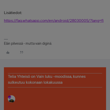
Lisätiedot:
https://faq.whatsapp.com/en/android/28030005/?lang=fi
Elän pilvessä - mutta vain diginä.
Telia Yhteisö on Vain luku -moodissa, kunnes
sulkeutuu kokonaan lokakuussa