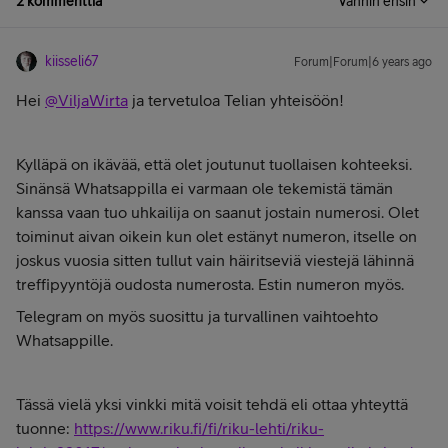
2 kommenttia
Vanhin ensin
kiisseli67
Forum|Forum|6 years ago
Hei
@ViljaWirta
ja tervetuloa Telian yhteisöön!
Kylläpä on ikävää, että olet joutunut tuollaisen kohteeksi.
Sinänsä Whatsappilla ei varmaan ole tekemistä tämän
kanssa vaan tuo uhkailija on saanut jostain numerosi. Olet
toiminut aivan oikein kun olet estänyt numeron, itselle on
joskus vuosia sitten tullut vain häiritseviä viestejä lähinnä
treffipyyntöjä oudosta numerosta. Estin numeron myös.
Telegram on myös suosittu ja turvallinen vaihtoehto
Whatsappille.
Tässä vielä yksi vinkki mitä voisit tehdä eli ottaa yhteyttä
tuonne:
https://www.riku.fi/fi/riku-lehti/riku-