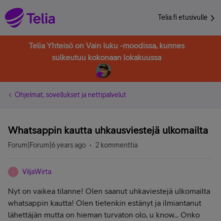
Telia.fi etusivulle
Telia Yhteisö on Vain luku -moodissa, kunnes
sulkeutuu kokonaan lokakuussa
Ohjelmat, sovellukset ja nettipalvelut
Whatsappin kautta uhkausviestejä ulkomailta
Forum|Forum|6 years ago
2 kommenttia
ViljaWirta
V
Nyt on vaikea tilanne! Olen saanut uhkaviestejä ulkomailta
whatsappin kautta! Olen tietenkin estänyt ja ilmiantanut
lähettäjän mutta on hieman turvaton olo, u know... Onko