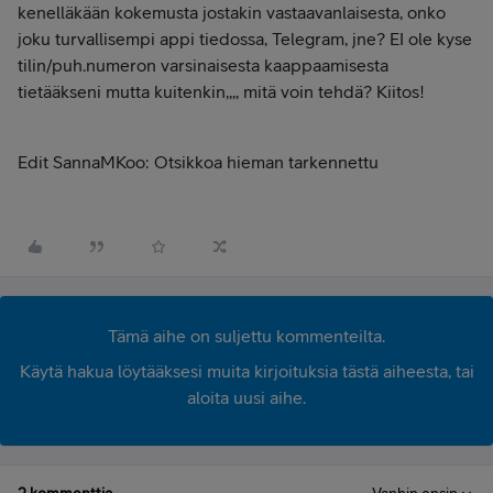
kenelläkään kokemusta jostakin vastaavanlaisesta, onko
joku turvallisempi appi tiedossa, Telegram, jne? EI ole kyse
tilin/puh.numeron varsinaisesta kaappaamisesta
tietääkseni mutta kuitenkin,,,, mitä voin tehdä? Kiitos!
Edit SannaMKoo: Otsikkoa hieman tarkennettu
Tämä aihe on suljettu kommenteilta.
Käytä hakua löytääksesi muita kirjoituksia tästä aiheesta, tai
aloita uusi aihe.