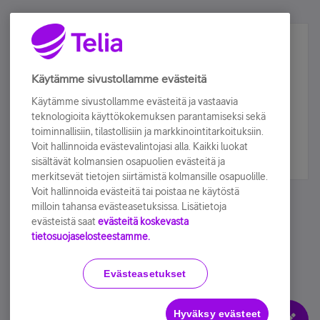
Älä jää paitsi – osallistu ja voita!
Tilaa Telian uutiskirje ja olet mukana arvonnassa.
Käytämme sivustollamme evästeitä
Samalla saat parhaat asiakasedut suoraan
Käytämme sivustollamme evästeitä ja vastaavia
sähköpostiisi.
teknologioita käyttökokemuksen parantamiseksi sekä
toiminnallisiin, tilastollisiin ja markkinointitarkoituksiin.
Voit hallinnoida evästevalintojasi alla. Kaikki luokat
Tilaa nyt
sisältävät kolmansien osapuolien evästeitä ja
merkitsevät tietojen siirtämistä kolmansille osapuolille.
Voit hallinnoida evästeitä tai poistaa ne käytöstä
milloin tahansa evästeasetuksissa. Lisätietoja
evästeistä saat
evästeitä koskevasta
tietosuojaselosteestamme.
Käyttöehdot
Accessibility statement
Evästeasetukset
Hyväksy evästeet