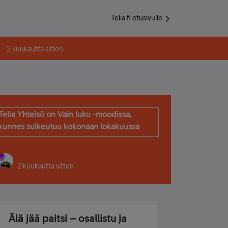
Telia.fi etusivulle
2 kuukautta sitten
Telia Yhteisö on Vain luku -moodissa,
kunnes sulkeutuu kokonaan lokakuussa
2 kuukautta sitten
Älä jää paitsi – osallistu ja