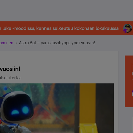
in luku -moodissa, kunnes sulkeutuu kokonaan lokakuussa
laaminen
Astro Bot – paras tasohyppelypeli vuosiin!
vuosiin!
atselukertaa