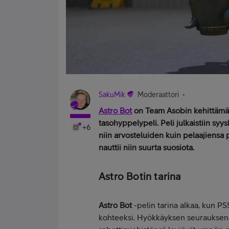
SakuMik
Moderaattori
Astro Bot
on Team Asobin kehittämä 
tasohyppelypeli. Peli julkaistiin syys
+6
niin arvosteluiden kuin pelaajiensa 
nauttii niin suurta suosiota.
Astro Botin tarina
Astro Bot
-pelin tarina alkaa, kun P
kohteeksi. Hyökkäyksen seurauksena