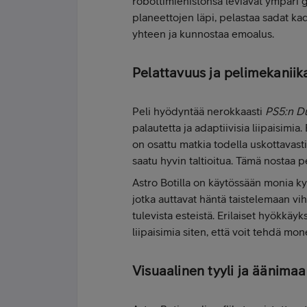
robottimiehistönsä leviävät ympäri g
planeettojen läpi, pelastaa sadat ka
yhteen ja kunnostaa emoalus.
Pelattavuus ja pelimekaniik
Peli hyödyntää nerokkaasti
PS5:n D
palautetta ja adaptiivisia liipaisimi
on osattu matkia todella uskottavasti
saatu hyvin taltioitua. Tämä nostaa p
Astro Botilla on käytössään monia kyk
jotka auttavat häntä taistelemaan vih
tulevista esteistä. Erilaiset hyökkäyk
liipaisimia siten, että voit tehdä monen
Visuaalinen tyyli ja äänima