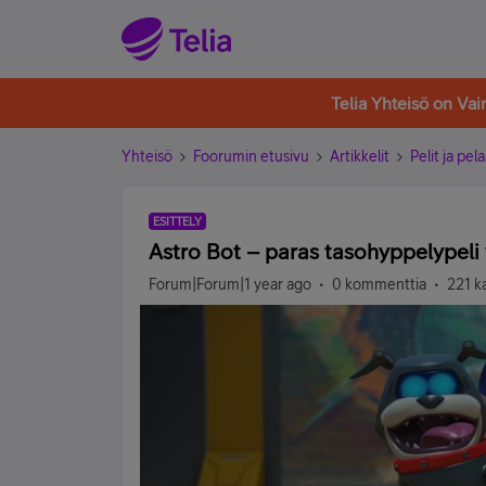
Telia Yhteisö on Va
Yhteisö
Foorumin etusivu
Artikkelit
Pelit ja pe
ESITTELY
Astro Bot – paras tasohyppelypeli 
Forum|Forum|1 year ago
0 kommenttia
221 k