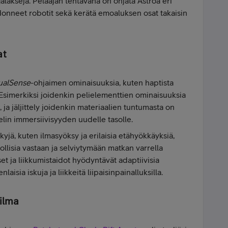
alakseja. Pelaajan tehtävänä on ohjata Astroa eri
donneet robotit sekä kerätä emoaluksen osat takaisin
at
ualSense
-ohjaimen ominaisuuksia, kuten haptista
a. Esimerkiksi joidenkin pelielementtien ominaisuuksia
, ja jäljittely joidenkin materiaalien tuntumasta on
elin immersiivisyyden uudelle tasolle.
yjä, kuten ilmasyöksy ja erilaisia etähyökkäyksiä,
ollisia vastaan ja selviytymään matkan varrella
set ja liikkumistaidot hyödyntävät adaptiivisia
laisia iskuja ja liikkeitä liipaisinpainalluksilla.
ailma