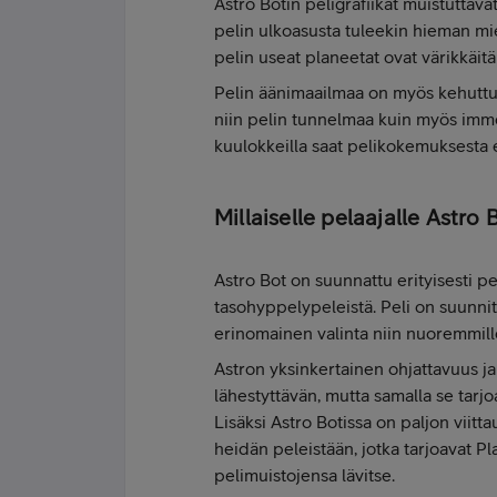
Astro Botin peligrafiikat muistutta
pelin ulkoasusta tuleekin hieman mie
pelin useat planeetat ovat värikkäitä
Pelin äänimaailmaa on myös kehuttu 
niin pelin tunnelmaa kuin myös imme
kuulokkeilla saat pelikokemuksesta 
Millaiselle pelaajalle Astro
Astro Bot on suunnattu erityisesti pe
tasohyppelypeleistä. Peli on suunni
erinomainen valinta niin nuoremmille 
Astron yksinkertainen ohjattavuus ja
lähestyttävän, mutta samalla se tarjo
Lisäksi Astro Botissa on paljon viitta
heidän peleistään, jotka tarjoavat P
pelimuistojensa lävitse.