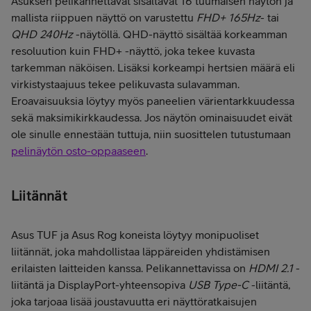
Asuksen pelikannettavat sisältävät 16 tuumaisen näytön ja
mallista riippuen näyttö on varustettu
FHD+ 165Hz
- tai
QHD 240Hz
-näytöllä. QHD-näyttö sisältää korkeamman
resoluution kuin FHD+ -näyttö, joka tekee kuvasta
tarkemman näköisen. Lisäksi korkeampi hertsien määrä eli
virkistystaajuus tekee pelikuvasta sulavamman.
Eroavaisuuksia löytyy myös paneelien värientarkkuudessa
sekä maksimikirkkaudessa. Jos näytön ominaisuudet eivät
ole sinulle ennestään tuttuja, niin suosittelen tutustumaan
pelinäytön osto-oppaaseen
.
Liitännät
Asus TUF ja Asus Rog koneista löytyy monipuoliset
liitännät, joka mahdollistaa läppäreiden yhdistämisen
erilaisten laitteiden kanssa. Pelikannettavissa on
HDMI 2.1
-
liitäntä ja DisplayPort-yhteensopiva
USB Type-C
-liitäntä,
joka tarjoaa lisää joustavuutta eri näyttöratkaisujen