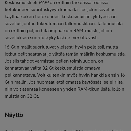
Keskusmuisti eli
RAM
on erittäin tärkeässä roolissa
tietokoneen suorituskyvyn kannalta. Jos jokin sovellus
käyttää kaiken tietokoneesi keskusmuistin, ylittyessään
sovellus joutuu tukeutumaan tallennustilaan. Tallennustila
on erittäin paljon hitaampaa kuin RAM-muisti, jolloin
sovelluksen suorituskyky laskee merkittävästi.
16 Gt:n mallit suoriutuvat yleisesti hyvin peleissä, mutta
jotkut pelit saattavat jo ylittää tämän määrän keskusmuistia.
Jos siis tahdot varmistaa pelien toimivuuden, on
kannattavaa valita 32 Gt keskusmuistia omaava
pelikannettava. Voit kuitenkin myös hyvin hankkia ensin 16
Gt:n mallin. Jos huomaat, että omassa käytössäsi se ei riitä,
niin voit asentaa koneeseen yhden RAM-tikun lisää, jolloin
muistia on 32 Gt.
Näyttö