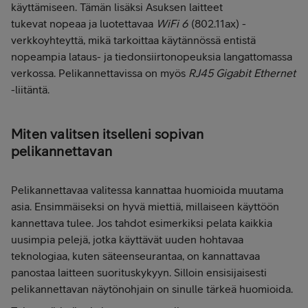
käyttämiseen. Tämän lisäksi Asuksen laitteet
tukevat nopeaa ja luotettavaa
WiFi 6
(802.11ax) -
verkkoyhteyttä, mikä tarkoittaa käytännössä entistä
nopeampia lataus- ja tiedonsiirtonopeuksia langattomassa
verkossa. Pelikannettavissa on myös
RJ45 Gigabit Ethernet
-liitäntä.
Miten valitsen itselleni sopivan
pelikannettavan
Pelikannettavaa valitessa kannattaa huomioida muutama
asia. Ensimmäiseksi on hyvä miettiä, millaiseen käyttöön
kannettava tulee. Jos tahdot esimerkiksi pelata kaikkia
uusimpia pelejä, jotka käyttävät uuden hohtavaa
teknologiaa, kuten säteenseurantaa, on kannattavaa
panostaa laitteen suorituskykyyn. Silloin ensisijaisesti
pelikannettavan näytönohjain on sinulle tärkeä huomioida.