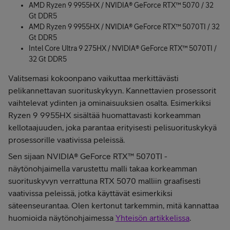
AMD Ryzen 9 9955HX / NVIDIA® GeForce RTX™ 5070 / 32
Gt DDR5
AMD Ryzen 9 9955HX / NVIDIA® GeForce RTX™ 5070TI / 32
Gt DDR5
Intel Core Ultra 9 275HX / NVIDIA® GeForce RTX™ 5070TI /
32 Gt DDR5
Valitsemasi kokoonpano vaikuttaa merkittävästi
pelikannettavan suorituskykyyn. Kannettavien prosessorit
vaihtelevat ydinten ja ominaisuuksien osalta. Esimerkiksi
Ryzen 9 9955HX sisältää huomattavasti korkeamman
kellotaajuuden, joka parantaa erityisesti pelisuorituskykyä
prosessorille vaativissa peleissä.
Sen sijaan NVIDIA® GeForce RTX™ 5070TI -
näytönohjaimella varustettu malli takaa korkeamman
suorituskyvyn verrattuna RTX 5070 malliin graafisesti
vaativissa peleissä, jotka käyttävät esimerkiksi
säteenseurantaa. Olen kertonut tarkemmin, mitä kannattaa
huomioida näytönohjaimessa
Yhteisön artikkelissa
.