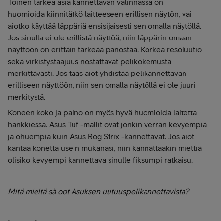
Toinen tärkeä asia kannettavan valinnassa on
huomioida kiinnitätkö laitteeseen erillisen näytön, vai
aiotko käyttää läppäriä ensisijaisesti sen omalla näytöllä.
Jos sinulla ei ole erillistä näyttöä, niin läppärin omaan
näyttöön on erittäin tärkeää panostaa. Korkea resoluutio
sekä virkistystaajuus nostattavat pelikokemusta
merkittävästi. Jos taas aiot yhdistää pelikannettavan
erilliseen näyttöön, niin sen omalla näytöllä ei ole juuri
merkitystä.
Koneen koko ja paino on myös hyvä huomioida laitetta
hankkiessa. Asus Tuf -mallit ovat jonkin verran kevyempiä
ja ohuempia kuin Asus Rog Strix -kannettavat. Jos aiot
kantaa konetta usein mukanasi, niin kannattaakin miettiä
olisiko kevyempi kannettava sinulle fiksumpi ratkaisu.
Mitä mieltä sä oot Asuksen uutuuspelikannettavista?