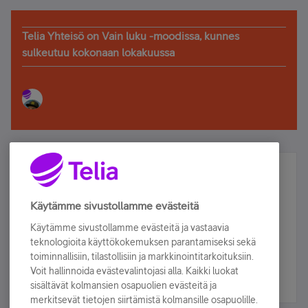
Telia Yhteisö on Vain luku -moodissa, kunnes
sulkeutuu kokonaan lokakuussa
Älä jää paitsi – osallistu ja voita!
Tilaa Telian uutiskirje ja olet mukana arvonnassa.
Käytämme sivustollamme evästeitä
Samalla saat parhaat asiakasedut suoraan
Käytämme sivustollamme evästeitä ja vastaavia
sähköpostiisi.
teknologioita käyttökokemuksen parantamiseksi sekä
toiminnallisiin, tilastollisiin ja markkinointitarkoituksiin.
Voit hallinnoida evästevalintojasi alla. Kaikki luokat
Tilaa nyt
sisältävät kolmansien osapuolien evästeitä ja
merkitsevät tietojen siirtämistä kolmansille osapuolille.