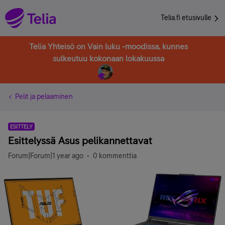
Telia.fi etusivulle
Telia Yhteisö on Vain luku -moodissa, kunnes
sulkeutuu kokonaan lokakuussa
Pelit ja pelaaminen
ESITTELY
Esittelyssä Asus pelikannettavat
Forum|Forum|1 year ago
0 kommenttia