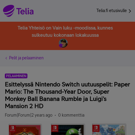
Telia.fi etusivulle
Telia Yhteisö on Vain luku -moodissa, kunnes
sulkeutuu kokonaan lokakuussa
Pelit ja pelaaminen
PELAAMINEN
Esittelyssä Nintendo Switch uutuuspelit: Paper
Mario: The Thousand-Year Door, Super
Monkey Ball Banana Rumble ja Luigi's
Mansion 2 HD
Forum|Forum|2 years ago
0 kommenttia