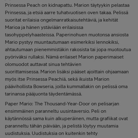
Prinsessa Peach on kidnapattu. Marion täytyykin pelastaa
Prinsessa, ja etsiä aarre tuhatvuotisen oven takaa. Pelissä
suoritat erilaisia ongelmanratkaisutehtäviä, ja kehität
Marioa ja hänen ystäviään erilaisissa
tasohyppelyhaasteissa. Paperinohuen muotonsa ansiosta
Mario pystyy muuntautumaan esimerkiksi lennokiksi,
ahtautumaan pienemmistäkin rakosista tai jopa muotoutua
pyöriväksi rullaksi. Nämä erilaiset Marion paperimaiset
olomuodot auttavat sinua tehtävien
suorittamisessa. Marion lisäksi pääset ajoittain ohjaamaan
myös itse Prinsessa Peachiä, sekä ikuista Marion
päävihollista Bowseria, joilla kummallakin on pelissä oma
tarinansa pääjuonta täydentämässä.
Paper Mario: The Thousand-Year-Door on pelisarjan
ensimmäinen paranneltu uusintaversio. Peli on
käytännössä sama kuin alkuperäinen, mutta grafiikat ovat
paranneltu tähän päivään, ja pelistä löytyy muutamia
uudistuksia. Uudistuksia on kuitenkin tehty