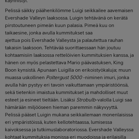
käynnistyi.
Pelissä säikky päähenkilömme Luigi seikkailee aavemaisen
Evershade Valleyn laaksossa. Luigin tehtävänä on kerätä
pirstoutuneen pimeän kuun palasia. Pimeä kuu on
taikaesine, jonka avulla kummitukset saa
ajettua pois Evershade Valleysta ja palautettua rauhan
takaisin laaksoon. Tehtävää suorittaessaan hän joutuu
kohtaamisiin laaksossa rettelöivien kummituksien kanssa, ja
hänen on myös pelastettava Mario päävastuksen, King
Boon kynsistä. Apunaan Luigilla on erikoistyökaluja; muun
muassa uskollinen
Poltergust 5000
-niminen imuri, jonka
avulla hän pystyy eri tavoin vaikuttamaan ympäristöönsä,
sekä tietenkin imaistua kummitukset ja mahdolliset muut
esteet ja esineet tieltään. Lisäksi
Strobulb
-valolla Luigi saa
hämärään miljööseen hieman paremmin näkyvyyttä.
Pelissä pääset Luigin mukana seikkailemaan monenlaisissa
eri ympäristöissä, kuten kellotehtaassa, lumisessa
kaivoksessa ja tutkimuslaboratoriossa. Evershade Valleyssa
kohtaat kummituksia monissa eri muodoissa ja erilaisilla