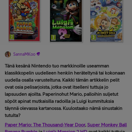
SannaMKoo
Tänä kesänä Nintendo tuo markkinoille useamman
klassikkopelin uudelleen henkiin heräteltynä tai kokonaan
uudella osalla varusteltuna. Kaikki tämän artikkelin pelit
ovat osia pelisarjoista, jotka ovat itselleni tuttuja jo
lapsuuden ajoilta. Paperinohut Mario, palloihin suljetut
söpöt apinat mutkaisilla radoilla ja Luigi kummituksia
täynnä olevassa kartanossa. Kuulostaako nämä sinustakin
tutulta?
Paper Mario: The Thousand-Year Door
,
Super Monkey Ball
Banana Rumble
ja
Luigi’s Mansion 2 HD
ovat kaikki tuttuja