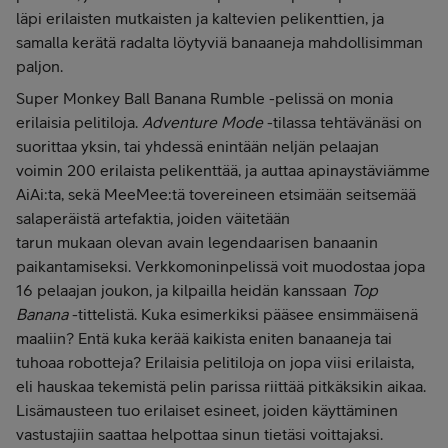
läpi erilaisten mutkaisten ja kaltevien pelikenttien, ja
samalla kerätä radalta löytyviä banaaneja mahdollisimman
paljon.
Super Monkey Ball Banana Rumble -pelissä on monia
erilaisia pelitiloja.
Adventure Mode
-tilassa tehtävänäsi on
suorittaa yksin, tai yhdessä enintään neljän pelaajan
voimin 200 erilaista pelikenttää, ja auttaa apinaystäviämme
AiAi:ta, sekä MeeMee:tä tovereineen etsimään seitsemää
salaperäistä artefaktia, joiden väitetään
tarun mukaan olevan avain legendaarisen banaanin
paikantamiseksi. Verkkomoninpelissä voit muodostaa jopa
16 pelaajan joukon, ja kilpailla heidän kanssaan
Top
Banana
-tittelistä. Kuka esimerkiksi pääsee ensimmäisenä
maaliin? Entä kuka kerää kaikista eniten banaaneja tai
tuhoaa robotteja? Erilaisia pelitiloja on jopa viisi erilaista,
eli hauskaa tekemistä pelin parissa riittää pitkäksikin aikaa.
Lisämausteen tuo erilaiset esineet, joiden käyttäminen
vastustajiin saattaa helpottaa sinun tietäsi voittajaksi.