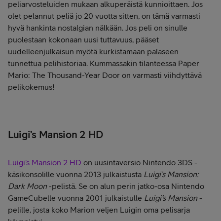
peliarvosteluiden mukaan alkuperäistä kunnioittaen. Jos
olet pelannut peliä jo 20 vuotta sitten, on tämä varmasti
hyvä hankinta nostalgian nälkään. Jos peli on sinulle
puolestaan kokonaan uusi tuttavuus, pääset
uudelleenjulkaisun myötä kurkistamaan palaseen
tunnettua pelihistoriaa. Kummassakin tilanteessa Paper
Mario: The Thousand-Year Door on varmasti viihdyttävä
pelikokemus!
Luigi’s Mansion 2 HD
Luigi’s Mansion 2 HD
on uusintaversio Nintendo 3DS -
käsikonsolille vuonna 2013 julkaistusta
Luigi’s Mansion:
Dark Moon
-pelistä. Se on alun perin jatko-osa Nintendo
GameCubelle vuonna 2001 julkaistulle
Luigi’s Mansion
-
pelille, josta koko Marion veljen Luigin oma pelisarja