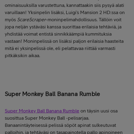
ominaisuuksilla varustettuna, kannattaakin siis pysyä alati
varuillaan! Yksinpelin lisäksi, Luigi’s Mansion 2 HD:ssa on
myös
ScareScraper
-moninpelimahdollisuus. Tällöin voit
jopa neljän ystäväsi kanssa suorittaa erilaisia tehtäviä, ja
yhdistää voimat entistä sinnikkäämpiä kummituksia
vastaan! Moninpelissä on lisäksi paljon erilaisia haasteita
mitä ei yksinpelissä ole, eli pelattavaa riittää varmasti
pitkäksikin aikaa.
Super Monkey Ball Banana Rumble
Super Monkey Ball Banana Rumble
on täysin uusi osa
suosittua Super Monkey Ball -pelisarjaa.
Banaanintäyteisessä pelissä söpöt apinat sulkeutuvat
palloihin, ja tehtäväsi on tasapainotella pallo apinoineen