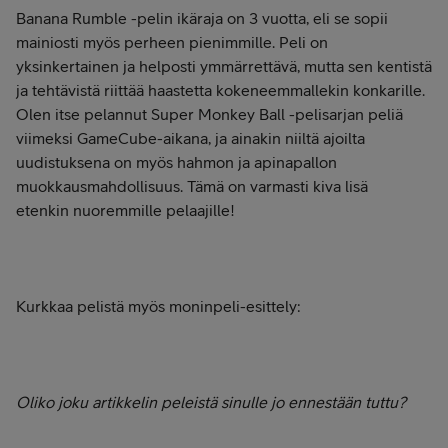
Banana Rumble -pelin ikäraja on 3 vuotta, eli se sopii
mainiosti myös perheen pienimmille. Peli on
yksinkertainen ja helposti ymmärrettävä, mutta sen kentistä
ja tehtävistä riittää haastetta kokeneemmallekin konkarille.
Olen itse pelannut Super Monkey Ball -pelisarjan peliä
viimeksi GameCube-aikana, ja ainakin niiltä ajoilta
uudistuksena on myös hahmon ja apinapallon
muokkausmahdollisuus. Tämä on varmasti kiva lisä
etenkin nuoremmille pelaajille!
Kurkkaa pelistä myös moninpeli-esittely:
Oliko joku artikkelin peleistä sinulle jo ennestään tuttu?