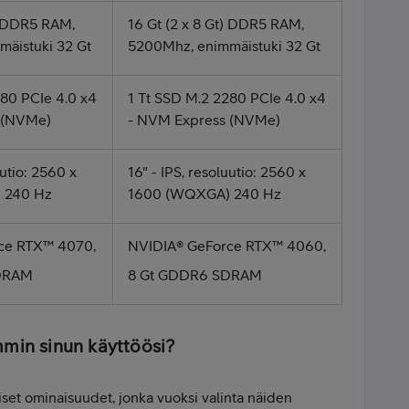
t) DDR5 RAM,
16 Gt (2 x 8 Gt) DDR5 RAM,
äistuki 32 Gt
5200Mhz, enimmäistuki 32 Gt
280 PCIe 4.0 x4
1 Tt SSD M.2 2280 PCIe 4.0 x4
 (NVMe)
- NVM Express (NVMe)
uutio: 2560 x
16" - IPS, resoluutio: 2560 x
 240 Hz
1600 (WQXGA) 240 Hz
ce RTX™ 4070,
NVIDIA® GeForce RTX™ 4060,
DRAM
8 Gt GDDR6 SDRAM
mmin sinun käyttöösi?
iset ominaisuudet, jonka vuoksi valinta näiden