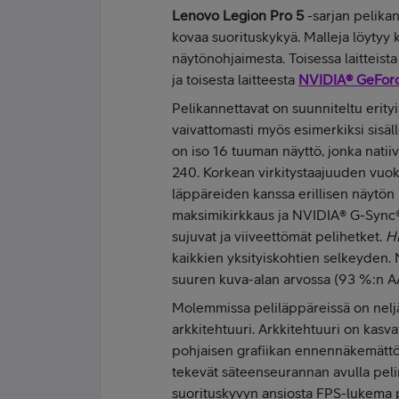
Lenovo Legion Pro 5
-sarjan pelikan
kovaa suorituskykyä. Malleja löytyy 
näytönohjaimesta. Toisessa laitteista
ja toisesta laitteesta
NVIDIA® GeFor
Pelikannettavat on suunniteltu erityis
vaivattomasti myös esimerkiksi sisäl
on iso 16 tuuman näyttö, jonka natii
240. Korkean virkitystaajuuden vuoks
läppäreiden kanssa erillisen näytön
maksimikirkkaus ja NVIDIA® G-Sync®
sujuvat ja viiveettömät pelihetket.
H
kaikkien yksityiskohtien selkeyden. 
suuren kuva-alan arvossa (93 %:n A
Molemmissa peliläppäreissä on nel
arkkitehtuuri. Arkkitehtuuri on kasva
pohjaisen grafiikan ennennäkemättö
tekevät säteenseurannan avulla pel
suorituskyvyn ansiosta FPS-lukema 