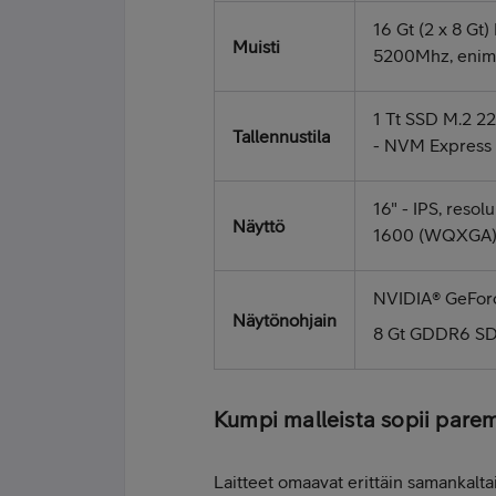
16 Gt (2 x 8 G
Muisti
5200Mhz, enimm
1 Tt SSD M.2 2
Tallennustila
- NVM Express
16" - IPS, resol
Näyttö
1600 (WQXGA)
NVIDIA® GeFor
Näytönohjain
8 Gt GDDR6 S
Kumpi malleista sopii pare
Laitteet omaavat erittäin samankalta