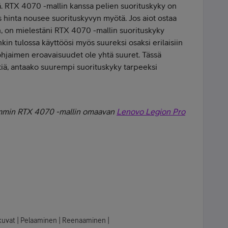
. RTX 4070 -mallin kanssa pelien suorituskyky on
hinta nousee suorituskyvyn myötä. Jos aiot ostaa
, on mielestäni RTX 4070 -mallin suorituskyky
nkin tulossa käyttöösi myös suureksi osaksi erilaisiin
nohjaimen eroavaisuudet ole yhtä suuret. Tässä
iä, antaako suurempi suorituskyky tarpeeksi
kemmin RTX 4070 -mallin omaavan
Lenovo Legion Pro
lokuvat | Pelaaminen | Reenaaminen |