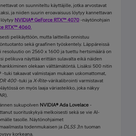
nettavat on suunniteltu käyttäjille, jotka arvostavat
kaksi, ja niiden suurin eroavaisuus löytyy kannettavan
 löytyy
NVIDIA® GeForce RTX™ 4070
-näytönohjain
ce RTX™ 4060
.
esti pelikäyttöön, mutta laitteilla onnistuu
löntuotanto sekä graafinen työskentely. Läppäreissä
vi resoluutio on 2560 x 1600 ja tuettu hertsimäärä on
i pelikuva näyttää erittäin sulavalta eikä näiden
 hankkiminen olekaan välttämätöntä. Lisäksi 500 nitin
 -tuki takaavat valmistajan mukaan uskomattomat,
DR 400
-tuki ja
X-Rite
-värikalibrointi varmistavat
Näytössä on myös laaja väriasteikko, joka näkyy
AR).
jännen sukupolven
NVIDIA® Ada Lovelace
-
ttanut suorituskykyä melkoisesti sekä se vie AI-
mälle tasolle. Näytönohjaimet
imaailmasta todenmukaisen ja
DLSS 3
:n tuoman
pysyy korkeana.