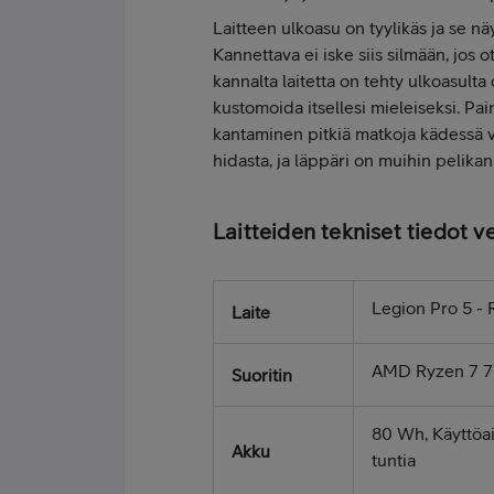
Laitteen ulkoasu on tyylikäs ja se n
Kannettava ei iske siis silmään, jos
kannalta laitetta on tehty ulkoasulta
kustomoida itsellesi mieleiseksi. Pain
kantaminen pitkiä matkoja kädessä 
hidasta, ja läppäri on muihin pelika
Laitteiden tekniset tiedot v
Legion Pro 5 -
Laite
AMD Ryzen 7 
Suoritin
80 Wh, Käyttöai
Akku
tuntia