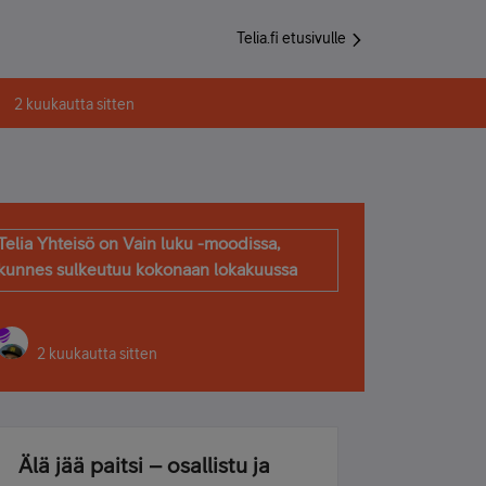
Telia.fi etusivulle
2 kuukautta sitten
Telia Yhteisö on Vain luku -moodissa,
kunnes sulkeutuu kokonaan lokakuussa
2 kuukautta sitten
Älä jää paitsi – osallistu ja