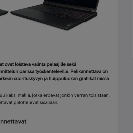
t ovat loistava valinta pelaajille sekä
nnittelun parissa työskenteleville. Pelikannettava on
orkean suorituskyvyn ja huippuluokan grafiikat missä
u kaksi mallia, jotka eroavat jonkin verran toisistaan.
tavat piilottelevat sisällään.
annettavat