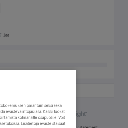
Jaa
yttökokemuksen parantamiseksi sekä
oida evästevalintojasi alla. Kaikki luokat
irtämistä kolmansille osapuolille. Voit
asetuksissa. Lisätietoja evästeistä saat
Käyttöehdot
Accessibility statement