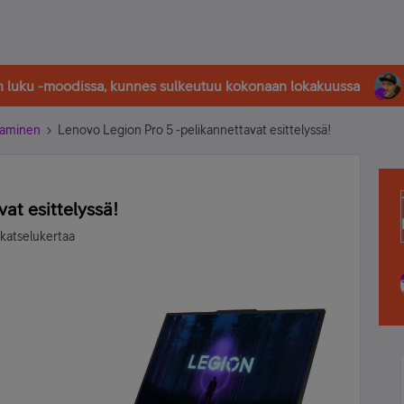
in luku -moodissa, kunnes sulkeutuu kokonaan lokakuussa
laaminen
Lenovo Legion Pro 5 -pelikannettavat esittelyssä!
at esittelyssä!
katselukertaa