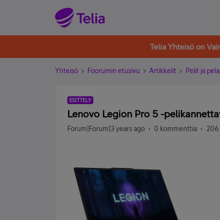
Telia Yhteisö on Va
Yhteisö
Foorumin etusivu
Artikkelit
Pelit ja pe
ESITTELY
Lenovo Legion Pro 5 -pelikannettav
Forum|Forum|3 years ago
0 kommenttia
206 