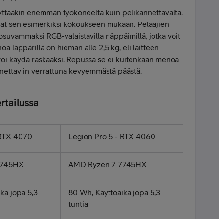
äyttääkin enemmän työkoneelta kuin pelikannettavalta.
 otat sen esimerkiksi kokoukseen mukaan. Pelaajien
 osuvammaksi RGB-valaistavilla näppäimillä, jotka voit
oa läppärillä on hieman alle 2,5 kg, eli laitteen
voi käydä raskaaksi. Repussa se ei kuitenkaan menoa
nnettaviin verrattuna kevyemmästä päästä.
ertailussa
 RTX 4070
Legion Pro 5 - RTX 4060
7745HX
AMD Ryzen 7 7745HX
ka jopa 5,3
80 Wh, Käyttöaika jopa 5,3
tuntia