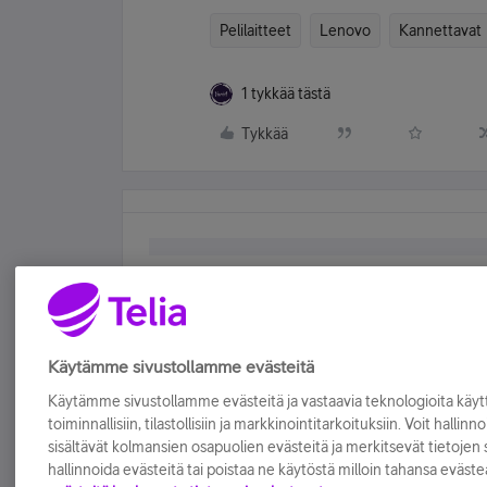
Pelilaitteet
Lenovo
Kannettavat
1 tykkää tästä
Tykkää
Käytämme sivustollamme evästeitä
Käytämme sivustollamme evästeitä ja vastaavia teknologioita kä
toiminnallisiin, tilastollisiin ja markkinointitarkoituksiin. Voit hallinn
sisältävät kolmansien osapuolien evästeitä ja merkitsevät tietojen si
hallinnoida evästeitä tai poistaa ne käytöstä milloin tahansa eväste