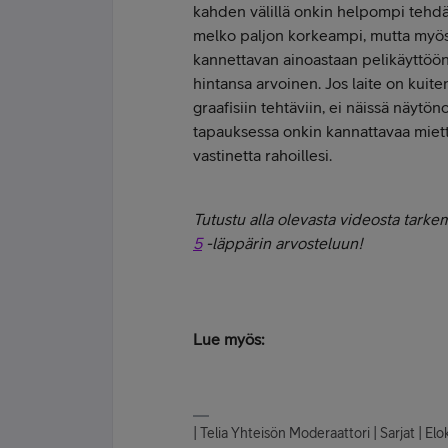
kahden välillä onkin helpompi tehdä
melko paljon korkeampi, mutta myös 
kannettavan ainoastaan pelikäyttöön
hintansa arvoinen. Jos laite on kuite
graafisiin tehtäviin, ei näissä näytö
tapauksessa onkin kannattavaa miett
vastinetta rahoillesi.
Tutustu alla olevasta videosta tar
5
-läppärin arvosteluun!
Lue myös:
| Telia Yhteisön Moderaattori | Sarjat | E