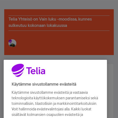
Telia Yhteisö on Vain luku -moodissa, kunnes
sulkeutuu kokonaan lokakuussa
Älä jää paitsi – osallistu ja voita!
Tilaa Telian uutiskirje ja olet mukana arvonnassa.
Käytämme sivustollamme evästeitä
Samalla saat parhaat asiakasedut suoraan
Käytämme sivustollamme evästeitä ja vastaavia
sähköpostiisi.
teknologioita käyttökokemuksen parantamiseksi sekä
toiminnallisiin, tilastollisiin ja markkinointitarkoituksiin.
Voit hallinnoida evästevalintojasi alla. Kaikki luokat
Tilaa nyt
sisältävät kolmansien osapuolien evästeitä ja