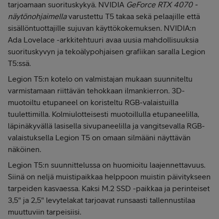
tarjoamaan suorituskykyä. NVIDIA
GeForce RTX 4070 -
näytönohjaimella
varustettu T5 takaa sekä pelaajille että
sisällöntuottajille sujuvan käyttökokemuksen. NVIDIA:n
Ada Lovelace -arkkitehtuuri avaa uusia mahdollisuuksia
suorituskyvyn ja tekoälypohjaisen grafiikan saralla Legion
T5:ssä.
Legion T5:n kotelo on valmistajan mukaan suunniteltu
varmistamaan riittävän tehokkaan ilmankierron. 3D-
muotoiltu etupaneel on koristeltu RGB-valaistuilla
tuulettimilla. Kolmiulotteisesti muotoillulla etupaneelilla,
läpinäkyvällä lasisella sivupaneelilla ja vangitsevalla RGB-
valaistuksella Legion T5 on omaan silmääni näyttävän
näköinen.
Legion T5:n suunnittelussa on huomioitu laajennettavuus.
Siinä on neljä muistipaikkaa helppoon muistin päivitykseen
tarpeiden kasvaessa. Kaksi M.2 SSD -paikkaa ja perinteiset
3,5" ja 2,5" levytelakat tarjoavat runsaasti tallennustilaa
muuttuviin tarpeisiisi.