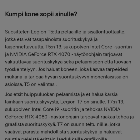
Kumpi kone sopii sinulle?
Suosittelen Legion T5:ttä pelaajille ja sisällöntuottajille,
jotka etsivät tasapainoista suorituskykyä ja
laajennettavuutta. T5:n 13. sukupolven Intel Core -suoritin
ja NVIDIA GeForce RTX 4070 -näytönohjain tarjoavat
vakuuttavaa suorituskykyä sekä pelaamiseen että luovaan
työskentelyyn. Jos haluat koneen, joka kasvaa tarpeidesi
mukana ja tarjoaa hyvän suorituskyvyn monenlaisissa eri
asioissa, T5 on valintasi.
Jos etsit huippuluokan pelaamista ja et halua karsia
lainkaan suorituskyvystä, Legion T7 on sinulle. T7:n 13.
sukupolven Intel Core i9 -suoritin ja tehokas NVIDIA
GeForce RTX 4080 -näytönohjain tarjoavat raakaa tehoa ja
graafista suorituskykyä. T7 on suunniteltu niille, jotka
vaativat parasta mahdollista suorituskykyä ja haluavat
nauttia peleistä erittäin laadukkailla grafiikoilla.