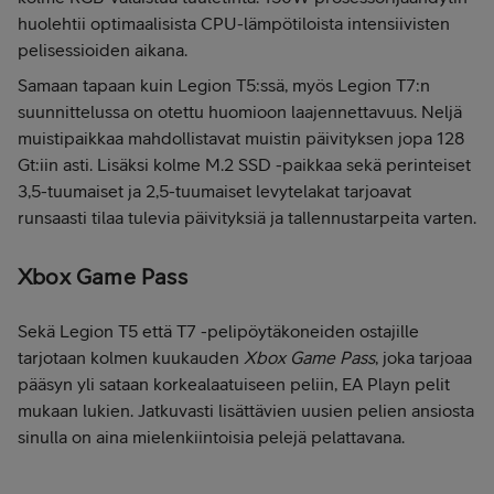
huolehtii optimaalisista CPU-lämpötiloista intensiivisten
pelisessioiden aikana.
Samaan tapaan kuin Legion T5:ssä, myös Legion T7:n
suunnittelussa on otettu huomioon laajennettavuus. Neljä
muistipaikkaa mahdollistavat muistin päivityksen jopa 128
Gt:iin asti. Lisäksi kolme M.2 SSD -paikkaa sekä perinteiset
3,5-tuumaiset ja 2,5-tuumaiset levytelakat tarjoavat
runsaasti tilaa tulevia päivityksiä ja tallennustarpeita varten.
Xbox Game Pass
Sekä Legion T5 että T7 -pelipöytäkoneiden ostajille
tarjotaan kolmen kuukauden
Xbox Game Pass
, joka tarjoaa
pääsyn yli sataan korkealaatuiseen peliin, EA Playn pelit
mukaan lukien. Jatkuvasti lisättävien uusien pelien ansiosta
sinulla on aina mielenkiintoisia pelejä pelattavana.