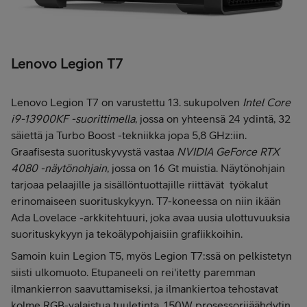
Lenovo Legion T7
Lenovo Legion T7 on varustettu 13. sukupolven
Intel Core
i9-13900KF -suorittimella
, jossa on yhteensä 24 ydintä, 32
säiettä ja Turbo Boost -tekniikka jopa 5,8 GHz:iin.
Graafisesta suorituskyvystä vastaa
NVIDIA GeForce RTX
4080 -näytönohjain
, jossa on 16 Gt muistia. Näytönohjain
tarjoaa pelaajille ja sisällöntuottajille riittävät työkalut
erinomaiseen suorituskykyyn. T7-koneessa on niin ikään
Ada Lovelace -arkkitehtuuri, joka avaa uusia ulottuvuuksia
suorituskykyyn ja tekoälypohjaisiin grafiikkoihin.
Samoin kuin Legion T5, myös Legion T7:ssä on pelkistetyn
siisti ulkomuoto. Etupaneeli on rei'itetty paremman
ilmankierron saavuttamiseksi, ja ilmankiertoa tehostavat
kolme RGB-valaistua tuuletinta. 150W prosessorijäähdytin