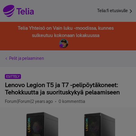
Telia.fi etusivulle
Telia Yhteisö on Vain luku -moodissa, kunnes
sulkeutuu kokonaan lokakuussa
Pelit ja pelaaminen
ESITTELY
Lenovo Legion T5 ja T7 -pelipöytäkoneet:
Tehokkuutta ja suorituskykyä pelaamiseen
Forum|Forum|2 years ago
0 kommenttia