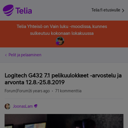
Telia.fi etusivulle
Telia Yhteisö on Vain luku -moodissa, kunnes
sulkeutuu kokonaan lokakuussa
Pelit ja pelaaminen
Logitech G432 7.1 pelikuulokkeet -arvostelu ja
arvonta 12.8.-25.8.2019
Forum|Forum|6 years ago
71 kommenttia
JoonasLam