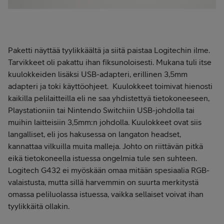
Paketti näyttää tyylikkäältä ja siitä paistaa Logitechin ilme.
Tarvikkeet oli pakattu ihan fiksunoloisesti. Mukana tuli itse
kuulokkeiden lisäksi USB-adapteri, erillinen 3,5mm
adapteri ja toki käyttöohjeet. Kuulokkeet toimivat hienosti
kaikilla pelilaitteilla eli ne saa yhdistettyä tietokoneeseen,
Playstationiin tai Nintendo Switchiin USB-johdolla tai
muihin laitteisiin 3,5mm:n johdolla. Kuulokkeet ovat siis
langalliset, eli jos hakusessa on langaton headset,
kannattaa vilkuilla muita malleja. Johto on riittävän pitkä
eikä tietokoneella istuessa ongelmia tule sen suhteen.
Logitech G432 ei myöskään omaa mitään spesiaalia RGB-
valaistusta, mutta sillä harvemmin on suurta merkitystä
omassa peliluolassa istuessa, vaikka sellaiset voivat ihan
tyylikkäitä ollakin.