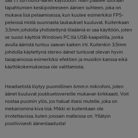
tapahtumien keskipisteeseen äänien suhteen, joka on
mukava lisä pelaamisessa, kun kuulee esimerkiksi FPS-
peleissä mistä suunnasta laukaukset kuuluvat. Kuitenkaan
3,5mm johdolla yhdistettynä tilaääniä ei saa käyttöön, joten
se suosii käyttöä Windows PC:llä USB-kaapelilla, jonka
avulla äänistä tuntuu saavan kaiken irti. Kuitenkin 3,5mm
johdolla käytettynä stereo-äänet tuntuvat olevan hyvin
tasapainossa esimerkiksi efektien ja musiikin kanssa eikä
käyttökokemuksessa ole valittamista.
Headsetistä löytyy puomillinen 6mm:n mikrofoni, joten
äänet kuuluvat joukkuetovereille mukavan kirkkaasti. Voit
nostaa puomin ylös, jos haluat itsesi mutelle, joka on
mekanismina kiva lisä. Mikki ei kuitenkaan ole
irrotettavissa, kuten joissain malleissa on. Yllätyin
positiivisesti äänenlaadusta!