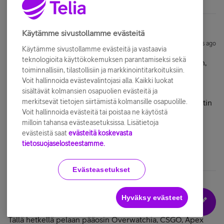
Käytämme sivustollamme evästeitä
Kalelele
Forum|Forum|6 years ago
K
Käytämme sivustollamme evästeitä ja vastaavia
teknologioita käyttökokemuksen parantamiseksi sekä
Pelejä mitä tulee tällä hetkellä pelattua: BF5, Overwatch,
toiminnallisiin, tilastollisiin ja markkinointitarkoituksiin.
DayZ, IL-2 Sturmovik: Great Battles lentosimulaattori ja
Voit hallinnoida evästevalintojasi alla. Kaikki luokat
Warhammer: Vermintide 2.
sisältävät kolmansien osapuolien evästeitä ja
merkitsevät tietojen siirtämistä kolmansille osapuolille.
Tällä hetkellä käytössä on
Sennheiser GSP 300, jotka ostin
Voit hallinnoida evästeitä tai poistaa ne käytöstä
rikkoutuneiden QPAD kuulokkeiden tilalle.
milloin tahansa evästeasetuksissa. Lisätietoja
evästeistä saat
evästeitä koskevasta
tietosuojaselosteestamme.
Evästeasetukset
Hyväksy evästeet
Acuful
Forum|Forum|6 years ago
A
Tällä hetkellä pelaan pääosin Overwatchia, CSGO, Apex