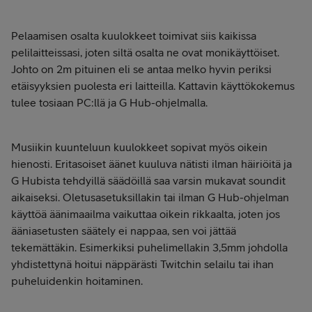
Pelaamisen osalta kuulokkeet toimivat siis kaikissa
pelilaitteissasi, joten siltä osalta ne ovat monikäyttöiset.
Johto on 2m pituinen eli se antaa melko hyvin periksi
etäisyyksien puolesta eri laitteilla. Kattavin käyttökokemus
tulee tosiaan PC:llä ja G Hub-ohjelmalla.
Musiikin kuunteluun kuulokkeet sopivat myös oikein
hienosti. Eritasoiset äänet kuuluva nätisti ilman häiriöitä ja
G Hubista tehdyillä säädöillä saa varsin mukavat soundit
aikaiseksi. Oletusasetuksillakin tai ilman G Hub-ohjelman
käyttöä äänimaailma vaikuttaa oikein rikkaalta, joten jos
ääniasetusten säätely ei nappaa, sen voi jättää
tekemättäkin. Esimerkiksi puhelimellakin 3,5mm johdolla
yhdistettynä hoitui näppärästi Twitchin selailu tai ihan
puheluidenkin hoitaminen.