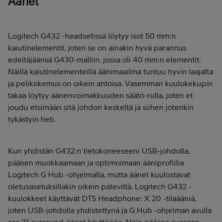
Äänet
Logitech G432 -headsetissä löytyy isot 50 mm:n
kaiutinelementit, joten se on ainakin hyvä parannus
edeltäjäänsä G430-malliin, jossa oli 40 mm:n elementit.
Näillä kaiutinelementeillä äänimaailma tuntuu hyvin laajalta
ja pelikokemus on oikein antoisa. Vasemman kuulokekupin
takaa löytyy äänenvoimakkuuden säätö-rulla, joten et
joudu etsimään sitä johdon keskeltä ja siihen jotenkin
tykästyin heti.
Kun yhdistän G432:n tietokoneeseeni USB-johdolla,
pääsen muokkaamaan ja optimoimaan ääniprofiilia
Logitech G Hub -ohjelmalla, mutta äänet kuulostavat
oletusasetuksillakin oikein päteviltä. Logitech G432 -
kuulokkeet käyttävät DTS Headphone: X 20 -tilaääniä,
joten USB-johdolla yhdistettynä ja G Hub -ohjelman avulla
saa 7.1 surround-äänet käyttööön. Näin pääsee suoraan