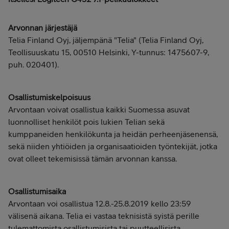
Arvonnan järjestäjä
Telia Finland Oyj, jäljempänä "Telia" (Telia Finland Oyj,
Teollisuuskatu 15, 00510 Helsinki, Y-tunnus: 1475607-9,
puh. 020401).
Osallistumiskelpoisuus
Arvontaan voivat osallistua kaikki Suomessa asuvat
luonnolliset henkilöt pois lukien Telian sekä
kumppaneiden henkilökunta ja heidän perheenjäsenensä,
sekä niiden yhtiöiden ja organisaatioiden työntekijät, jotka
ovat olleet tekemisissä tämän arvonnan kanssa.
Osallistumisaika
Arvontaan voi osallistua 12.8.-25.8.2019 kello 23:59
välisenä aikana. Telia ei vastaa teknisistä syistä perille
tulemattomista osallistumisista tai puutteellisista,