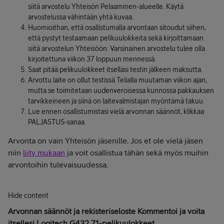
siitä arvostelu Yhteisön Pelaaminen-alueelle. Käytä
arvostelussa vähintään yhtä kuvaa.
Huomioithan, että osallistumalla arvontaan sitoudut siihen,
että pystyt testaamaan pelikuulokkeita sekä kirjoittamaan
siitä arvostelun Yhteisöön: Varsinainen arvostelu tulee olla
kirjoitettuna viikon 37 loppuun mennessä.
Saat pitää pelikuulokkeet itselläsi testin jälkeen maksutta.
Arvottu laite on ollut testissä Telialla muutaman viikon ajan,
mutta se toimitetaan uudenveroisessa kunnossa pakkauksen
tarvikkeineen ja siinä on laitevalmistajan myöntämä takuu.
Lue ennen osallistumistasi vielä arvonnan säännöt, klikkaa
PALJASTUS-sanaa.
Arvonta on vain Yhteisön jäsenille. Jos et ole vielä jäsen
niin
liity mukaan
ja voit osallistua tähän sekä myös muihin
arvontoihin tulevaisuudessa.
Hide content
Arvonnan säännöt ja rekisteriseloste Kommentoi ja voita
itsellesi Logitech G432 7.1-pelikuulokkeet