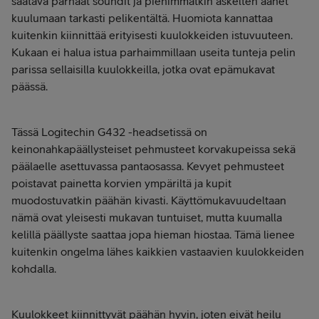
saatava parhaat soundit ja pienimmätkin askelten äänet
kuulumaan tarkasti pelikentältä. Huomiota kannattaa
kuitenkin kiinnittää erityisesti kuulokkeiden istuvuuteen.
Kukaan ei halua istua parhaimmillaan useita tunteja pelin
parissa sellaisilla kuulokkeilla, jotka ovat epämukavat
päässä.
Tässä Logitechin G432 -headsetissä on
keinonahkapäällysteiset pehmusteet korvakupeissa sekä
päälaelle asettuvassa pantaosassa. Kevyet pehmusteet
poistavat painetta korvien ympäriltä ja kupit
muodostuvatkin päähän kivasti. Käyttömukavuudeltaan
nämä ovat yleisesti mukavan tuntuiset, mutta kuumalla
kelillä päällyste saattaa jopa hieman hiostaa. Tämä lienee
kuitenkin ongelma lähes kaikkien vastaavien kuulokkeiden
kohdalla.
Kuulokkeet kiinnittyvät päähän hyvin, joten eivät heilu