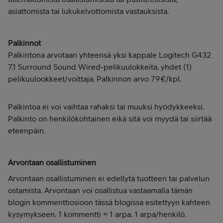
asiattomista tai lukukelvottomista vastauksista.
Palkinnot
Palkintona arvotaan yhteensä yksi kappale Logitech G432
7.1 Surround Sound Wired-pelikuulokkeita, yhdet (1)
pelikuulookkeet/voittaja. Palkinnon arvo 79€/kpl.
Palkintoa ei voi vaihtaa rahaksi tai muuksi hyödykkeeksi.
Palkinto on henkilökohtainen eikä sitä voi myydä tai siirtää
eteenpäin.
Arvontaan osallistuminen
Arvontaan osallistuminen ei edellytä tuotteen tai palvelun
ostamista. Arvontaan voi osallistua vastaamalla tämän
blogin kommenttiosioon tässä blogissa esitettyyn kahteen
kysymykseen. 1 kommentti = 1 arpa. 1 arpa/henkilö.