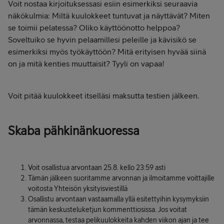
Voit nostaa kirjoituksessasi esiin esimerkiksi seuraavia
näkökulmia: Miltä kuulokkeet tuntuvat ja näyttävät? Miten
se toimii pelatessa? Oliko käyttöönotto helppoa?
Soveltuiko se hyvin pelaamillesi peleille ja kävisikö se
esimerkiksi myös työkäyttöön? Mitä erityisen hyvää siinä
on ja mitä kenties muuttaisit? Tyyli on vapaa!
Voit pitää kuulokkeet itselläsi maksutta testien jälkeen.
Skaba pähkinänkuoressa
Voit osallistua arvontaan 25.8. kello 23:59 asti
Tämän jälkeen suoritamme arvonnan ja ilmoitamme voittajille
voitosta Yhteisön yksityisviestillä
Osallistu arvontaan vastaamalla yllä esitettyihin kysymyksiin
tämän keskusteluketjun kommenttiosissa. Jos voitat
arvonnassa, testaa pelikuulokkeita kahden viikon ajan ja tee