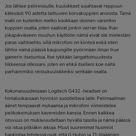
Jos lähtee pelireissulle, kuulokkeet sujahtavat reppuun
kätevästi 90 astetta taittuvien korvakuppien ansiosta. Tämä
malli on kuitenkin melko kookkaan oloinen varsinkin
kuppien osalta, joten vaativat jonkin verran tilaa. Ihan
jokapäiväiseen muuhun käyttöön nämä eivät ole mielestäni
paras vaihtoehto, sillä mikrofoni on kiinteä enkä siten
lähtisi nämä päässä kaupungille pyörimään ilman true
gamerin itsetuntoa. Itse tykkään langattomuudesta
liikkeessä ollessani, joten en ehkä itselleni koe näitä
parhaimmiksi reissukuulokkeiksi senkään osalta.
Kokonaisuudessaan Logitech G432 -headset on
hintaluokassaan hyvinkin suositeltava laite. Pelimaailman
äänet tempaavat mukaansa ja mikrofoni viimeistelee
pelikokemuksen kavereiden kanssa. Ennen kaikkea
istuvuus on mukavuudeltaan hyvällä tasolla ja nämä päässä
voi istua pitkiäkin aikoja. Muut suuremmat huomiot
hankintaa tehdessä ovat, että G Hubin ja 7.1-tilaäänien