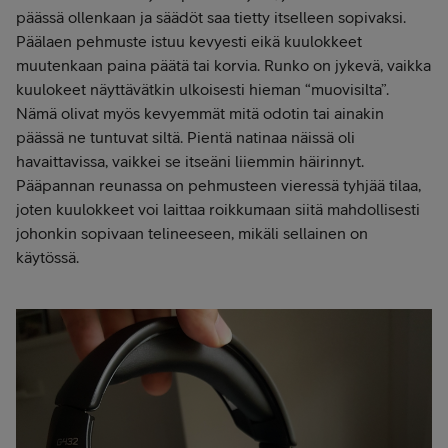
päässä ollenkaan ja säädöt saa tietty itselleen sopivaksi.
Päälaen pehmuste istuu kevyesti eikä kuulokkeet
muutenkaan paina päätä tai korvia. Runko on jykevä, vaikka
kuulokeet näyttävätkin ulkoisesti hieman “muovisilta”.
Nämä olivat myös kevyemmät mitä odotin tai ainakin
päässä ne tuntuvat siltä. Pientä natinaa näissä oli
havaittavissa, vaikkei se itseäni liiemmin häirinnyt.
Pääpannan reunassa on pehmusteen vieressä tyhjää tilaa,
joten kuulokkeet voi laittaa roikkumaan siitä mahdollisesti
johonkin sopivaan telineeseen, mikäli sellainen on
käytössä.