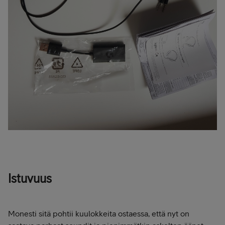
Istuvuus
Monesti sitä pohtii kuulokkeita ostaessa, että nyt on