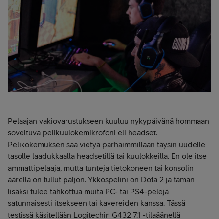
Pelaajan vakiovarustukseen kuuluu nykypäivänä hommaan
soveltuva pelikuulokemikrofoni eli headset.
Pelikokemuksen saa vietyä parhaimmillaan täysin uudelle
tasolle laadukkaalla headsetillä tai kuulokkeilla. En ole itse
ammattipelaaja, mutta tunteja tietokoneen tai konsolin
äärellä on tullut paljon. Ykköspelini on Dota 2 ja tämän
lisäksi tulee tahkottua muita PC- tai PS4-pelejä
satunnaisesti itsekseen tai kavereiden kanssa. Tässä
testissä käsitellään Logitechin G432 7.1 -tilaäänellä