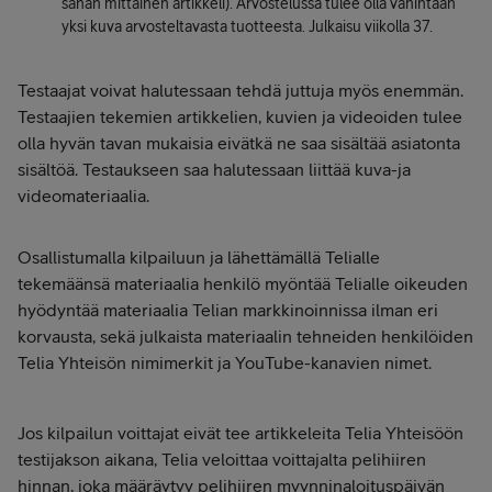
sanan mittainen artikkeli). Arvostelussa tulee olla vähintään
yksi kuva arvosteltavasta tuotteesta. Julkaisu viikolla 37.
Testaajat voivat halutessaan tehdä juttuja myös enemmän.
Testaajien tekemien artikkelien, kuvien ja videoiden tulee
olla hyvän tavan mukaisia eivätkä ne saa sisältää asiatonta
sisältöä. Testaukseen saa halutessaan liittää kuva-ja
videomateriaalia.
Osallistumalla kilpailuun ja lähettämällä Telialle
tekemäänsä materiaalia henkilö myöntää Telialle oikeuden
hyödyntää materiaalia Telian markkinoinnissa ilman eri
korvausta, sekä julkaista materiaalin tehneiden henkilöiden
Telia Yhteisön nimimerkit ja YouTube-kanavien nimet.
Jos kilpailun voittajat eivät tee artikkeleita Telia Yhteisöön
testijakson aikana, Telia veloittaa voittajalta pelihiiren
hinnan, joka määräytyy pelihiiren myynninaloituspäivän