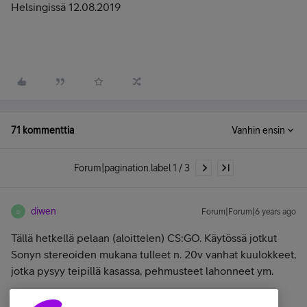
Helsingissä 12.08.2019
71 kommenttia
Vanhin ensin
Forum|pagination.label 1 / 3
diwen
Forum|Forum|6 years ago
D
Tällä hetkellä pelaan (aloittelen) CS:GO. Käytössä jotkut
Sonyn stereoiden mukana tulleet n. 20v vanhat kuulokkeet,
jotka pysyy teipillä kasassa, pehmusteet lahonneet ym.