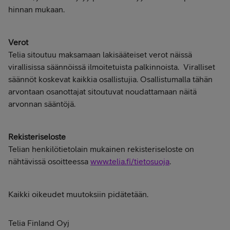
hinnan mukaan.
Verot
Telia sitoutuu maksamaan lakisääteiset verot näissä
virallisissa säännöissä ilmoitetuista palkinnoista.
Viralliset
säännöt koskevat kaikkia osallistujia. Osallistumalla tähän
arvontaan osanottajat sitoutuvat noudattamaan näitä
arvonnan sääntöjä.
Rekisteriseloste
Telian henkilötietolain mukainen rekisteriseloste on
nähtävissä osoitteessa
www.telia.fi/tietosuoja
.
Kaikki oikeudet muutoksiin pidätetään.
Telia Finland Oyj