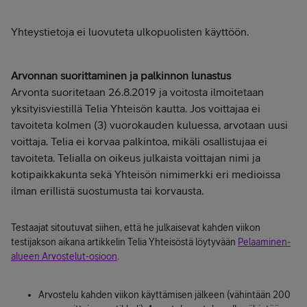
Yhteystietoja ei luovuteta ulkopuolisten käyttöön.
Arvonnan suorittaminen ja palkinnon lunastus
Arvonta suoritetaan 26.8.2019 ja voitosta ilmoitetaan
yksityisviestillä Telia Yhteisön kautta. Jos voittajaa ei
tavoiteta kolmen (3) vuorokauden kuluessa, arvotaan uusi
voittaja. Telia ei korvaa palkintoa, mikäli osallistujaa ei
tavoiteta. Telialla on oikeus julkaista voittajan nimi ja
kotipaikkakunta sekä Yhteisön nimimerkki eri medioissa
ilman erillistä suostumusta tai korvausta.
Testaajat sitoutuvat siihen, että he julkaisevat kahden viikon
testijakson aikana artikkelin Telia Yhteisöstä löytyvään
Pelaaminen-
alueen Arvostelut-osioon
.
Arvostelu kahden viikon käyttämisen jälkeen (vähintään 200