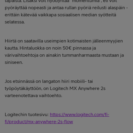
tapaista. Lisäksi voit hyödyntää "momentumia", eli voit
pyöräyttää nopeasti ja antaa rullan pyöriä reilusti alaspäin -
erittäin kätevää vaikkapa sosiaalisen median syötteitä
selatessa.
Hiirtä on saatavilla useimpien kotimaisten jälleenmyyjien
kautta. Hintaluokka on noin 50€ pinnassa ja
värivaihtoehtoja on ainakin tummanharmaasta mustaan ja
siniseen.
Jos etsinnässä on langaton hiiri mobiili- tai
työpöytäkäyttöön, on Logitech MX Anywhere 2s
varteenotettava vaihtoehto.
Logitechin tuotesivu:
https://www.logitech.com/fi-
fi/product/mx-anywhere-2s-flow