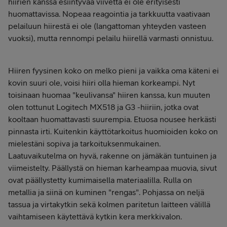
hiirien kanssa esiintyvää viivettä ei ole erityisesti
huomattavissa. Nopeaa reagointia ja tarkkuutta vaativaan
pelailuun hiirestä ei ole (langattoman yhteyden vasteen
vuoksi), mutta rennompi pelailu hiirellä varmasti onnistuu.
Hiiren fyysinen koko on melko pieni ja vaikka oma käteni ei
kovin suuri ole, voisi hiiri olla hieman korkeampi. Nyt
toisinaan huomaa "keulivansa" hiiren kanssa, kun muuten
olen tottunut Logitech MX518 ja G3 -hiiriin, jotka ovat
kooltaan huomattavasti suurempia. Etuosa nousee herkästi
pinnasta irti. Kuitenkin käyttötarkoitus huomioiden koko on
mielestäni sopiva ja tarkoituksenmukainen.
Laatuvaikutelma on hyvä, rakenne on jämäkän tuntuinen ja
viimeistelty. Päällystä on hieman karheampaa muovia, sivut
ovat päällystetty kumimaisella materiaalilla. Rulla on
metallia ja siinä on kuminen "rengas". Pohjassa on neljä
tassua ja virtakytkin sekä kolmen paritetun laitteen välillä
vaihtamiseen käytettävä kytkin kera merkkivalon.