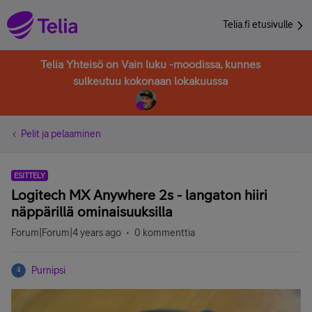
Telia.fi etusivulle
Telia Yhteisö on Vain luku -moodissa, kunnes
sulkeutuu kokonaan lokakuussa
Pelit ja pelaaminen
ESITTELY
Logitech MX Anywhere 2s - langaton hiiri
näppärillä ominaisuuksilla
Forum|Forum|4 years ago
0 kommenttia
Purnipsi