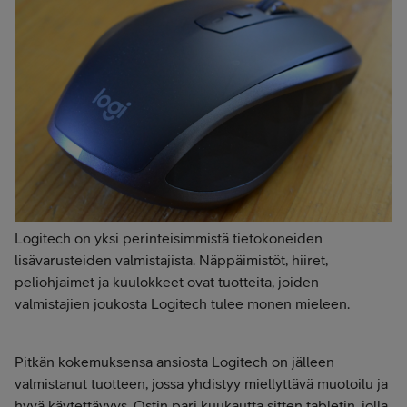
Logitech on yksi perinteisimmistä tietokoneiden
lisävarusteiden valmistajista. Näppäimistöt, hiiret,
peliohjaimet ja kuulokkeet ovat tuotteita, joiden
valmistajien joukosta Logitech tulee monen mieleen.
Pitkän kokemuksensa ansiosta Logitech on jälleen
valmistanut tuotteen, jossa yhdistyy miellyttävä muotoilu ja
hyvä käytettävyys. Ostin pari kuukautta sitten tabletin, jolla