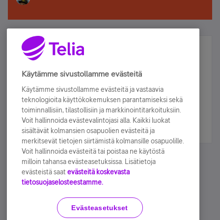
Älä jää paitsi – osallistu ja voita!
Tilaa Telian uutiskirje ja olet mukana arvonnassa.
Käytämme sivustollamme evästeitä
Samalla saat parhaat asiakasedut suoraan
Käytämme sivustollamme evästeitä ja vastaavia
sähköpostiisi.
teknologioita käyttökokemuksen parantamiseksi sekä
toiminnallisiin, tilastollisiin ja markkinointitarkoituksiin.
Voit hallinnoida evästevalintojasi alla. Kaikki luokat
Tilaa nyt
sisältävät kolmansien osapuolien evästeitä ja
merkitsevät tietojen siirtämistä kolmansille osapuolille.
Voit hallinnoida evästeitä tai poistaa ne käytöstä
milloin tahansa evästeasetuksissa. Lisätietoja
evästeistä saat
evästeitä koskevasta
tietosuojaselosteestamme.
Käyttöehdot
Accessibility statement
Evästeasetukset