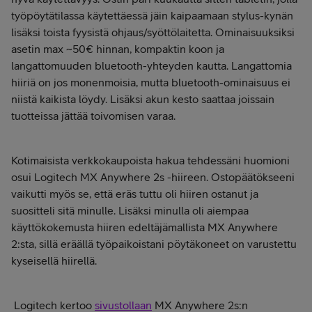
työpöytätilassa käytettäessä jäin kaipaamaan stylus-kynän
lisäksi toista fyysistä ohjaus/syöttölaitetta. Ominaisuuksiksi
asetin max ~50€ hinnan, kompaktin koon ja
langattomuuden bluetooth-yhteyden kautta. Langattomia
hiiriä on jos monenmoisia, mutta bluetooth-ominaisuus ei
niistä kaikista löydy. Lisäksi akun kesto saattaa joissain
tuotteissa jättää toivomisen varaa.
Kotimaisista verkkokaupoista hakua tehdessäni huomioni
osui Logitech MX Anywhere 2s -hiireen. Ostopäätökseeni
vaikutti myös se, että eräs tuttu oli hiiren ostanut ja
suositteli sitä minulle. Lisäksi minulla oli aiempaa
käyttökokemusta hiiren edeltäjämallista MX Anywhere
2:sta, sillä eräällä työpaikoistani pöytäkoneet on varustettu
kyseisellä hiirellä.
Logitech kertoo
sivustollaan
MX Anywhere 2s:n