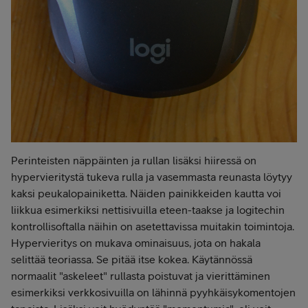
Perinteisten näppäinten ja rullan lisäksi hiiressä on
hypervieritystä tukeva rulla ja vasemmasta reunasta löytyy
kaksi peukalopainiketta. Näiden painikkeiden kautta voi
liikkua esimerkiksi nettisivuilla eteen-taakse ja logitechin
kontrollisoftalla näihin on asetettavissa muitakin toimintoja.
Hypervieritys on mukava ominaisuus, jota on hakala
selittää teoriassa. Se pitää itse kokea. Käytännössä
normaalit "askeleet" rullasta poistuvat ja vierittäminen
esimerkiksi verkkosivuilla on lähinnä pyyhkäisykomentojen