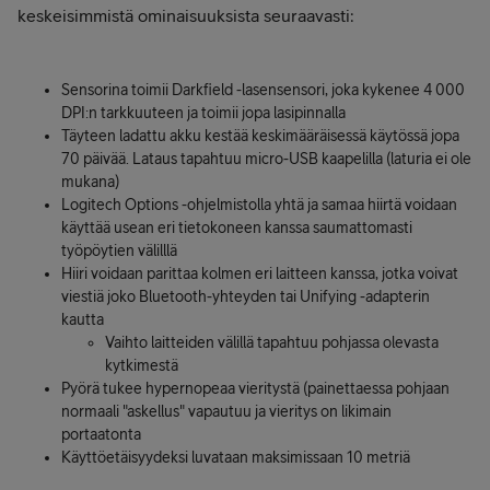
keskeisimmistä ominaisuuksista seuraavasti:
Sensorina toimii Darkfield -lasensensori, joka kykenee 4 000
DPI:n tarkkuuteen ja toimii jopa lasipinnalla
Täyteen ladattu akku kestää keskimääräisessä käytössä jopa
70 päivää. Lataus tapahtuu micro-USB kaapelilla (laturia ei ole
mukana)
Logitech Options -ohjelmistolla yhtä ja samaa hiirtä voidaan
käyttää usean eri tietokoneen kanssa saumattomasti
työpöytien välilllä
Hiiri voidaan parittaa kolmen eri laitteen kanssa, jotka voivat
viestiä joko Bluetooth-yhteyden tai Unifying -adapterin
kautta
Vaihto laitteiden välillä tapahtuu pohjassa olevasta
kytkimestä
Pyörä tukee hypernopeaa vieritystä (painettaessa pohjaan
normaali "askellus" vapautuu ja vieritys on likimain
portaatonta
Käyttöetäisyydeksi luvataan maksimissaan 10 metriä