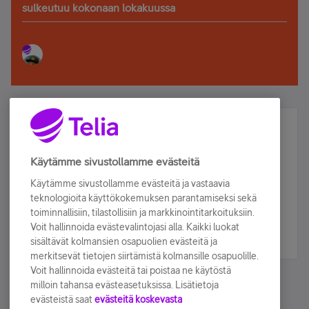
sulkeutuu kokonaan lokakuussa
Älä jää paitsi – osallistu ja voita!
Tilaa Telian uutiskirje ja olet mukana arvonnassa.
Käytämme sivustollamme evästeitä
Samalla saat parhaat asiakasedut suoraan
Käytämme sivustollamme evästeitä ja vastaavia
sähköpostiisi.
teknologioita käyttökokemuksen parantamiseksi sekä
toiminnallisiin, tilastollisiin ja markkinointitarkoituksiin.
Voit hallinnoida evästevalintojasi alla. Kaikki luokat
Tilaa nyt
sisältävät kolmansien osapuolien evästeitä ja
merkitsevät tietojen siirtämistä kolmansille osapuolille.
Voit hallinnoida evästeitä tai poistaa ne käytöstä
milloin tahansa evästeasetuksissa. Lisätietoja
evästeistä saat
evästeitä koskevasta