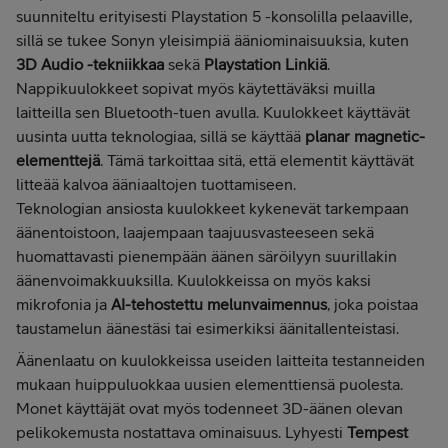
suunniteltu erityisesti Playstation 5 -konsolilla pelaaville,
sillä se tukee Sonyn yleisimpiä ääniominaisuuksia, kuten
3D Audio -tekniikkaa
sekä
Playstation Linkiä
.
Nappikuulokkeet sopivat myös käytettäväksi muilla
laitteilla sen Bluetooth-tuen avulla. Kuulokkeet käyttävät
uusinta uutta teknologiaa, sillä se käyttää
planar magnetic-
elementtejä
. Tämä tarkoittaa sitä, että elementit käyttävät
litteää kalvoa ääniaaltojen tuottamiseen.
Teknologian ansiosta kuulokkeet kykenevät tarkempaan
äänentoistoon, laajempaan taajuusvasteeseen sekä
huomattavasti pienempään äänen säröilyyn suurillakin
äänenvoimakkuuksilla. Kuulokkeissa on myös kaksi
mikrofonia ja
AI-tehostettu melunvaimennus
, joka poistaa
taustamelun äänestäsi tai esimerkiksi äänitallenteistasi.
Äänenlaatu on kuulokkeissa useiden laitteita testanneiden
mukaan huippuluokkaa uusien elementtiensä puolesta.
Monet käyttäjät ovat myös todenneet 3D-äänen olevan
pelikokemusta nostattava ominaisuus. Lyhyesti
Tempest