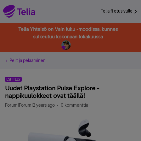
Telia.fi etusivulle
Telia Yhteisö on Vain luku -moodissa, kunnes
sulkeutuu kokonaan lokakuussa
Pelit ja pelaaminen
ESITTELY
Uudet Playstation Pulse Explore -
nappikuulokkeet ovat täällä!
Forum|Forum|2 years ago
0 kommenttia