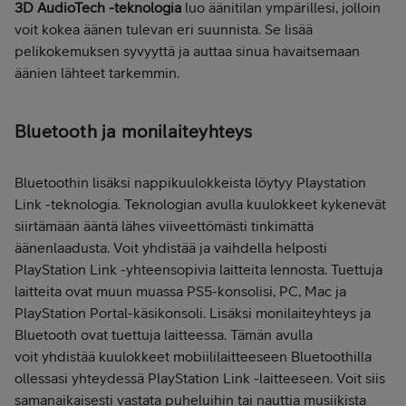
3D AudioTech -teknologia
luo äänitilan ympärillesi, jolloin
voit kokea äänen tulevan eri suunnista. Se lisää
pelikokemuksen syvyyttä ja auttaa sinua havaitsemaan
äänien lähteet tarkemmin.
Bluetooth ja monilaiteyhteys
Bluetoothin lisäksi nappikuulokkeista löytyy Playstation
Link -teknologia. Teknologian avulla kuulokkeet kykenevät
siirtämään ääntä lähes viiveettömästi tinkimättä
äänenlaadusta. Voit yhdistää ja vaihdella helposti
PlayStation Link -yhteensopivia laitteita lennosta. Tuettuja
laitteita ovat muun muassa PS5-konsolisi, PC, Mac ja
PlayStation Portal-käsikonsoli. Lisäksi monilaiteyhteys ja
Bluetooth ovat tuettuja laitteessa. Tämän avulla
voit yhdistää kuulokkeet mobiililaitteeseen Bluetoothilla
ollessasi yhteydessä PlayStation Link -laitteeseen. Voit siis
samanaikaisesti vastata puheluihin tai nauttia musiikista