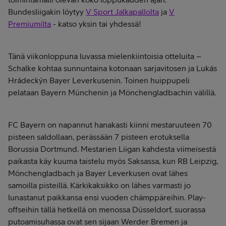
Bundesliigakin löytyy
V Sport Jalkapallolta
ja
V
Premiumilta
- katso yksin tai yhdessä!
Tänä viikonloppuna luvassa mielenkiintoisia otteluita –
Schalke kohtaa sunnuntaina kotonaan sarjavitosen ja Lukás
Hrádeckýn Bayer Leverkusenin. Toinen huippupeli
pelataan Bayern Münchenin ja Mönchengladbachin välillä.
FC Bayern on napannut hanakasti kiinni mestaruuteen 70
pisteen saldollaan, perässään 7 pisteen erotuksella
Borussia Dortmund. Mestarien Liigan kahdesta viimeisestä
paikasta käy kuuma taistelu myös Saksassa, kun RB Leipzig,
Mönchengladbach ja Bayer Leverkusen ovat lähes
samoilla pisteillä. Kärkikaksikko on lähes varmasti jo
lunastanut paikkansa ensi vuoden chämppäreihin. Play-
offseihin tällä hetkellä on menossa Düsseldorf, suorassa
putoamisuhassa ovat sen sijaan Werder Bremen ja