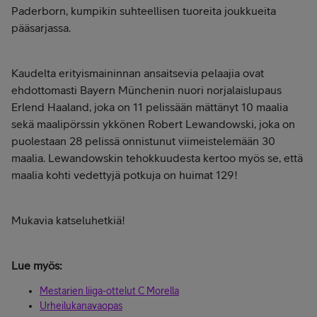
Paderborn, kumpikin suhteellisen tuoreita joukkueita
pääsarjassa.
Kaudelta erityismaininnan ansaitsevia pelaajia ovat
ehdottomasti Bayern Münchenin nuori norjalaislupaus
Erlend Haaland, joka on 11 pelissään mättänyt 10 maalia
sekä maalipörssin ykkönen Robert Lewandowski, joka on
puolestaan 28 pelissä onnistunut viimeistelemään 30
maalia. Lewandowskin tehokkuudesta kertoo myös se, että
maalia kohti vedettyjä potkuja on huimat 129!
Mukavia katseluhetkiä!
Lue myös:
Mestarien liiga-ottelut C Morella
Urheilukanavaopas