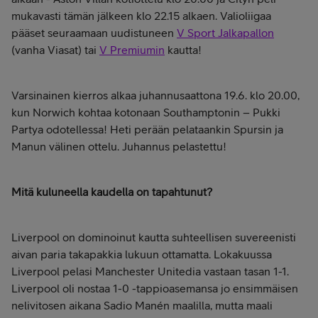
mukavasti tämän jälkeen klo 22.15 alkaen. Valioliigaa
pääset seuraamaan uudistuneen
V Sport Jalkapallon
(vanha Viasat) tai
V Premiumin
kautta!
Varsinainen kierros alkaa juhannusaattona 19.6. klo 20.00,
kun Norwich kohtaa kotonaan Southamptonin – Pukki
Partya odotellessa! Heti perään pelataankin Spursin ja
Manun välinen ottelu. Juhannus pelastettu!
Mitä kuluneella kaudella on tapahtunut?
Liverpool on dominoinut kautta suhteellisen suvereenisti
aivan paria takapakkia lukuun ottamatta. Lokakuussa
Liverpool pelasi Manchester Unitedia vastaan tasan 1-1.
Liverpool oli nostaa 1-0 -tappioasemansa jo ensimmäisen
nelivitosen aikana Sadio Manén maalilla, mutta maali