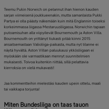
Teemu Pukin Norwich on pelannut ihan hienon kauden
sarjan viimeisenä joukkueenakin, mutta samanlaista Pukki
Partya ei olla päästy näkemään kuin mitä Englannin toiseksi
korkeimmassa liigassa Mestaruusliigassa. Norwichin tapaan
putoamisuhan alla viipyilevät Bournemouth ja Aston Villa.
Bournemouth on yrittänyt tiukasti pitää kiinni 2015
ansaitsemastaan Valioliiga-paikasta, mutta nyt tilanne ei
näytä hyvältä. Aston Villan paluukausi ykkösliigaan ei
myöskään ole varmastikaan mennyt suunnitelmien
mukaisesti. Toivoa kuitenkin riittää, sillä pelattavia
kierroksia on vielä mukavasti!
Jaa kommentteihin mielestäsi kauden upein ottelu, maali
tai vaikkapa torjunta!
Miten Bundesliiga on taas tauon