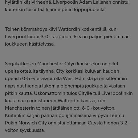
hylättiin käsivirheenä. Liverpoolin Adam Lallanan onnistui
kuitenkin tasoittaa tilanne pelin loppupuolella.
Toinen kömmähdys kävi Watfordin kotikentällä, kun
Liverpool taipui 3-0 -tappioon itseään paljon pienemmän
joukkueen käsittelyssä.
Sarjakakkosen Manchester Cityn kausi sekin on ollut
upeita otteluita täynnä. City korkkasi kuluvan kauden
upeasti 0-5 -vierasvoitolla West Hamista ja on sittemmin
napsinut hienoja lukemia pienempiä joukkueita vastaan
pitkin kautta. Uskomattomin tulos Citylle tuli Liverpoolinkin
kaatamaan onnistuneen Watfordin kanssa, kun
Manchesterin toinen jättiläinen otti 8-0 -kotivoiton.
Kuitenkin sarjan pahnan pohjimmaisena viipyvä Teemu
Pukin Norwich City onnistui ottamaan Citysta hienon 3-2 -
voiton syyskuussa.