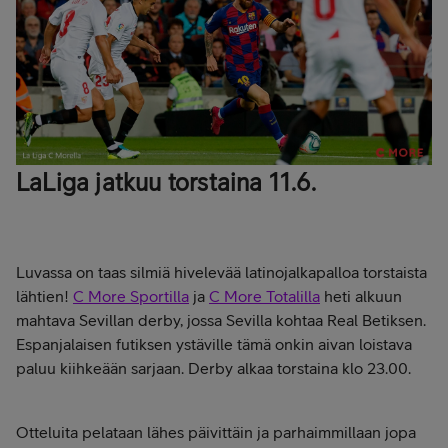
LaLiga jatkuu torstaina 11.6.
Luvassa on taas silmiä hivelevää latinojalkapalloa torstaista
lähtien!
C More Sportilla
ja
C More Totalilla
heti alkuun
mahtava Sevillan derby, jossa Sevilla kohtaa Real Betiksen.
Espanjalaisen futiksen ystäville tämä onkin aivan loistava
paluu kiihkeään sarjaan. Derby alkaa torstaina klo 23.00.
Otteluita pelataan lähes päivittäin ja parhaimmillaan jopa