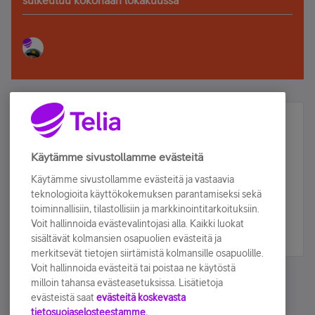
Älä jää paitsi – osallistu ja voita!
Tilaa Telian uutiskirje ja olet mukana arvonnassa.
Käytämme sivustollamme evästeitä
Samalla saat parhaat asiakasedut suoraan
Käytämme sivustollamme evästeitä ja vastaavia
sähköpostiisi.
teknologioita käyttökokemuksen parantamiseksi sekä
toiminnallisiin, tilastollisiin ja markkinointitarkoituksiin.
Voit hallinnoida evästevalintojasi alla. Kaikki luokat
Tilaa nyt
sisältävät kolmansien osapuolien evästeitä ja
merkitsevät tietojen siirtämistä kolmansille osapuolille.
Voit hallinnoida evästeitä tai poistaa ne käytöstä
milloin tahansa evästeasetuksissa. Lisätietoja
evästeistä saat
evästeitä koskevasta
tietosuojaselosteestamme.