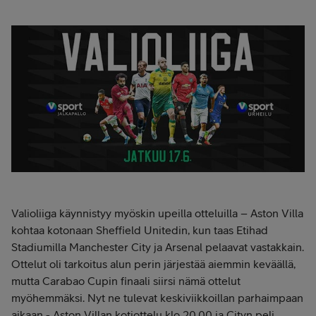
Valioliiga käynnistyy myöskin upeilla otteluilla – Aston Villa
kohtaa kotonaan Sheffield Unitedin, kun taas Etihad
Stadiumilla Manchester City ja Arsenal pelaavat vastakkain.
Ottelut oli tarkoitus alun perin järjestää aiemmin keväällä,
mutta Carabao Cupin finaali siirsi nämä ottelut
myöhemmäksi. Nyt ne tulevat keskiviikkoillan parhaimpaan
aikaan - Aston Villan kotiottelu klo 20.00 ja Cityn peli