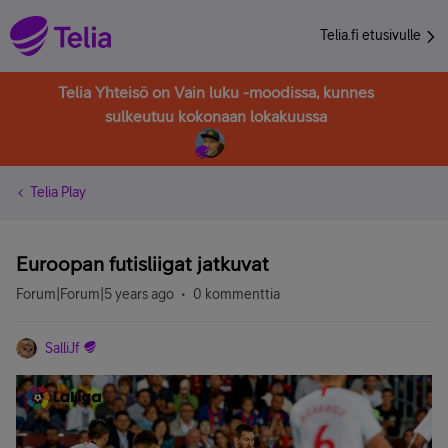
Telia.fi etusivulle
Telia Yhteisö on Vain luku -moodissa, kunnes
sulkeutuu kokonaan lokakuussa
Telia Play
Euroopan futisliigat jatkuvat
Forum|Forum|5 years ago
0 kommenttia
SalliJf