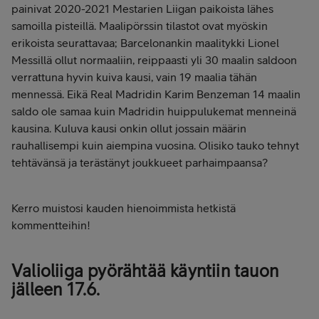
painivat 2020-2021 Mestarien Liigan paikoista lähes
samoilla pisteillä. Maalipörssin tilastot ovat myöskin
erikoista seurattavaa; Barcelonankin maalitykki Lionel
Messillä ollut normaaliin, reippaasti yli 30 maalin saldoon
verrattuna hyvin kuiva kausi, vain 19 maalia tähän
mennessä. Eikä Real Madridin Karim Benzeman 14 maalin
saldo ole samaa kuin Madridin huippulukemat menneinä
kausina. Kuluva kausi onkin ollut jossain määrin
rauhallisempi kuin aiempina vuosina. Olisiko tauko tehnyt
tehtävänsä ja terästänyt joukkueet parhaimpaansa?
Kerro muistosi kauden hienoimmista hetkistä
kommentteihin!
Valioliiga pyörähtää käyntiin tauon
jälleen 17.6.