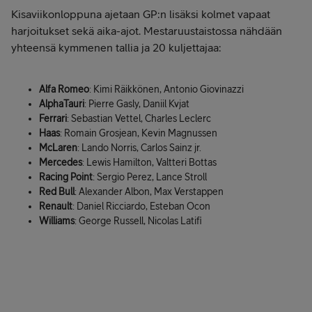
Kisaviikonloppuna ajetaan GP:n lisäksi kolmet vapaat
harjoitukset sekä aika-ajot. Mestaruustaistossa nähdään
yhteensä kymmenen tallia ja 20 kuljettajaa:
Alfa Romeo
: Kimi Räikkönen, Antonio Giovinazzi
AlphaTauri
: Pierre Gasly, Daniil Kvjat
Ferrari
: Sebastian Vettel, Charles Leclerc
Haas
: Romain Grosjean, Kevin Magnussen
McLaren
: Lando Norris, Carlos Sainz jr.
Mercedes
: Lewis Hamilton, Valtteri Bottas
Racing Point
: Sergio Perez, Lance Stroll
Red Bull
: Alexander Albon, Max Verstappen
Renault
: Daniel Ricciardo, Esteban Ocon
Williams
: George Russell, Nicolas Latifi
TILAA F1-KANAVAPAKETTI