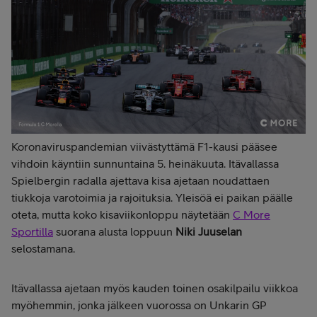
Koronaviruspandemian viivästyttämä F1-kausi pääsee
vihdoin käyntiin sunnuntaina 5. heinäkuuta. Itävallassa
Spielbergin radalla ajettava kisa ajetaan noudattaen
tiukkoja varotoimia ja rajoituksia. Yleisöä ei paikan päälle
oteta, mutta koko kisaviikonloppu näytetään
C More
Sportilla
suorana alusta loppuun
Niki Juuselan
selostamana.
Itävallassa ajetaan myös kauden toinen osakilpailu viikkoa
myöhemmin, jonka jälkeen vuorossa on Unkarin GP