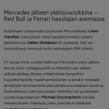
Mercedes jälleen ykkössuosikkina –
Red Bull ja Ferrari haastajan asemassa
Kuljettajien mestaruutta puolustaa Mercedeksen
Lewis
Hamilton
, joka kukisti viime kaudella toiseksi tulleen
tallitoverinsa
Valtteri Bottaksen
87 pisteellä. Talli vei
luonnollisesti nimiinsä myös valmistajien MM-tittelin.
F1-sarjaa viime vuodet hallinnut Mercedes onkin jälleen
kerran isoin voittajasuosikki ja Hamilton sen selkeä
ykköskuljettaja. Bottas yrittää laittaa kampoihin
kuusinkertaiselle maailmanmestarille ja ainakin medialle
annettujen kommenttien perusteella suomalaisen kunto ja
itseluottamus ovat huipussaan. Hamilton voi puolestaan
nousta legendaarisen
Michael Schumacherin
rinnalle
mestaruuksien määrässä, joten panosta ei tältäkään
kaudelta tule puuttumaan.