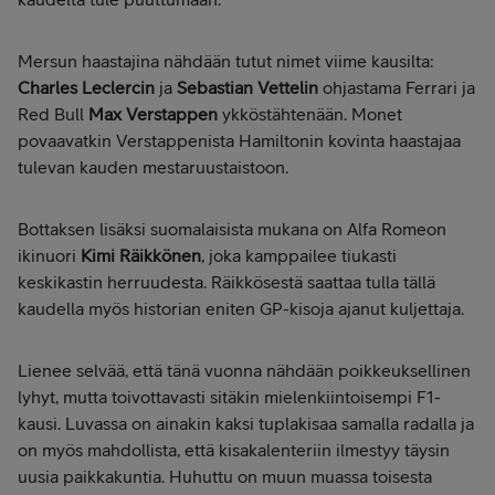
Mersun haastajina nähdään tutut nimet viime kausilta:
Charles Leclercin
ja
Sebastian Vettelin
ohjastama Ferrari ja
Red Bull
Max Verstappen
ykköstähtenään. Monet
povaavatkin Verstappenista Hamiltonin kovinta haastajaa
tulevan kauden mestaruustaistoon.
Bottaksen lisäksi suomalaisista mukana on Alfa Romeon
ikinuori
Kimi Räikkönen
, joka kamppailee tiukasti
keskikastin herruudesta. Räikkösestä saattaa tulla tällä
kaudella myös historian eniten GP-kisoja ajanut kuljettaja.
Lienee selvää, että tänä vuonna nähdään poikkeuksellinen
lyhyt, mutta toivottavasti sitäkin mielenkiintoisempi F1-
kausi. Luvassa on ainakin kaksi tuplakisaa samalla radalla ja
on myös mahdollista, että kisakalenteriin ilmestyy täysin
uusia paikkakuntia. Huhuttu on muun muassa toisesta