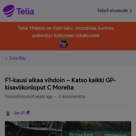
Telia.fi etusivulle
Telia Yhteisö on Vain luku -moodissa, kunnes
sulkeutuu kokonaan lokakuussa
Telia Play
F1-kausi alkaa vihdoin – Katso kaikki GP-
kisaviikonloput C Morelta
Forum|Forum|4 years ago
0 kommenttia
IlariJR