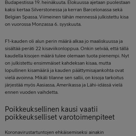
Budapestissa 19. heinäkuuta. Elokuussa ajetaan puolestaan
kaksi kertaa Silverstonessa ja kerran Barcelonassa sekä
Belgian Spassa. Viimeinen tähän mennessä julkistettu kisa
on vuorossa Monzassa 6. syyskuuta.
F1-kauden oli alun perin määrä alkaa jo maaliskuussa ja
sisältää peräti 22 kisaviikonloppua. Onkin selvää, että tällä
kaudella kisojen määrä tulee olemaan tuota pienempi. Nyt
on julkistettu ensimmäiset kahdeksan kisaa, mutta
lopullinen kisamäärä ja kauden päättymisajankohta ovat
vielä avoinna. Mikäli tilanne sen sallii, on kisoja tarkoitus
järjestää myös Aasiassa, Amerikassa ja Lähi-idässä vielä
ennen vuoden vaihdetta.
Poikkeuksellinen kausi vaatii
poikkeukselliset varotoimenpiteet
Koronavirustartuntojen ehkäisemiseksi ainakin