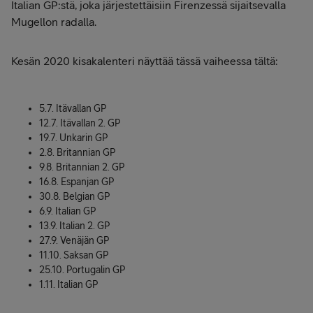
Italian GP:stä, joka järjestettäisiin Firenzessä sijaitsevalla
Mugellon radalla.
Kesän 2020 kisakalenteri näyttää tässä vaiheessa tältä:
5.7. Itävallan GP
12.7. Itävallan 2. GP
19.7. Unkarin GP
2.8. Britannian GP
9.8. Britannian 2. GP
16.8. Espanjan GP
30.8. Belgian GP
6.9. Italian GP
13.9. Italian 2. GP
27.9. Venäjän GP
11.10. Saksan GP
25.10. Portugalin GP
1.11. Italian GP