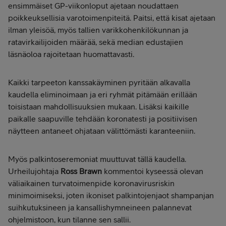
ensimmäiset GP-viikonloput ajetaan noudattaen
poikkeuksellisia varotoimenpiteitä. Paitsi, että kisat ajetaan
ilman yleisöä, myös tallien varikkohenkilökunnan ja
ratavirkailijoiden määrää, sekä median edustajien
läsnäoloa rajoitetaan huomattavasti.
Kaikki tarpeeton kanssakäyminen pyritään alkavalla
kaudella eliminoimaan ja eri ryhmät pitämään erillään
toisistaan mahdollisuuksien mukaan. Lisäksi kaikille
paikalle saapuville tehdään koronatesti ja positiivisen
näytteen antaneet ohjataan välittömästi karanteeniin.
Myös palkintoseremoniat muuttuvat tällä kaudella.
Urheilujohtaja
Ross Brawn
kommentoi kyseessä olevan
väliaikainen turvatoimenpide koronavirusriskin
minimoimiseksi, joten ikoniset palkintojenjaot shampanjan
suihkutuksineen ja kansallishymneineen palannevat
ohjelmistoon, kun tilanne sen sallii.