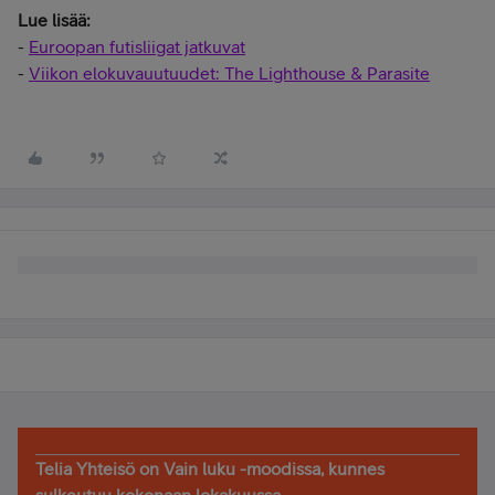
Lue lisää:
-
Euroopan futisliigat jatkuvat
-
Viikon elokuvauutuudet: The Lighthouse & Parasite
Telia Yhteisö on Vain luku -moodissa, kunnes
sulkeutuu kokonaan lokakuussa