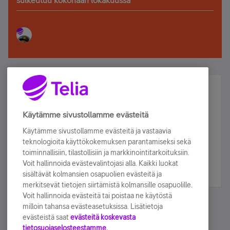
Älä jää paitsi – osallistu ja voita!
Tilaa Telian uutiskirje ja olet mukana arvonnassa.
Käytämme sivustollamme evästeitä
Samalla saat parhaat asiakasedut suoraan
Käytämme sivustollamme evästeitä ja vastaavia
sähköpostiisi.
teknologioita käyttökokemuksen parantamiseksi sekä
toiminnallisiin, tilastollisiin ja markkinointitarkoituksiin.
Voit hallinnoida evästevalintojasi alla. Kaikki luokat
Tilaa nyt
sisältävät kolmansien osapuolien evästeitä ja
merkitsevät tietojen siirtämistä kolmansille osapuolille.
Voit hallinnoida evästeitä tai poistaa ne käytöstä
milloin tahansa evästeasetuksissa. Lisätietoja
evästeistä saat
evästeitä koskevasta
tietosuojaselosteestamme.