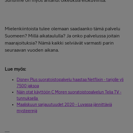
Sunshine on myös antanut oikeuksia elokuviinsa.
Mielenkiintoista tulee olemaan saadaanko tämä palvelu
Suomeen? Millä aikataululla? Ja onko palvelussa joitain
maarajoituksia? Nämä kaikki selviävät varmasti parin
seuraavan vuoden aikana.
Lue myös:
Disney Plus suoratoistopalvelu haastaa Netflixin - tarjolle yli
7500 jaksoa
Näin otat käyttöön C Moren suoratoistopalvelun Telia TV -
tunnuksella
Maaliskuun sarjauutuudet 2020 - Luvassa jännittäviä
mysteerejä