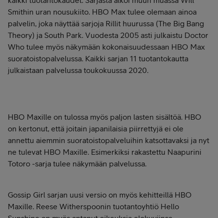
kaikki tuotantokaudet. Sarjasta alkoi muun muassa Will
Smithin uran nousukiito. HBO Max tulee olemaan ainoa
palvelin, joka näyttää sarjoja Rillit huurussa (The Big Bang
Theory) ja South Park. Vuodesta 2005 asti julkaistu Doctor
Who tulee myös näkymään kokonaisuudessaan HBO Max
suoratoistopalvelussa. Kaikki sarjan 11 tuotantokautta
julkaistaan palvelussa toukokuussa 2020.
HBO Maxille on tulossa myös paljon lasten sisältöä. HBO
on kertonut, että joitain japanilaisia piirrettyjä ei ole
annettu aiemmin suoratoistopalveluihin katsottavaksi ja nyt
ne tulevat HBO Maxille. Esimerkiksi rakastettu Naapurini
Totoro -sarja tulee näkymään palvelussa.
Gossip Girl sarjan uusi versio on myös kehitteillä HBO
Maxille. Reese Witherspoonin tuotantoyhtiö Hello