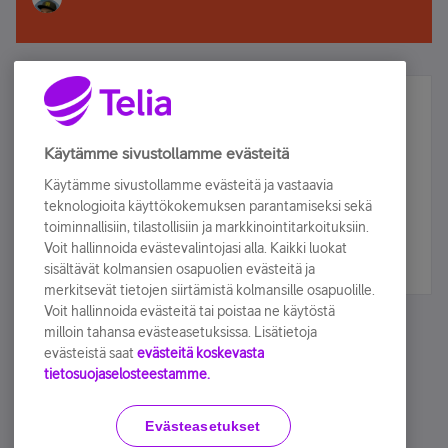
Älä jää paitsi – osallistu ja voita!
Tilaa Telian uutiskirje ja olet mukana arvonnassa.
Käytämme sivustollamme evästeitä
Samalla saat parhaat asiakasedut suoraan
Käytämme sivustollamme evästeitä ja vastaavia
sähköpostiisi.
teknologioita käyttökokemuksen parantamiseksi sekä
toiminnallisiin, tilastollisiin ja markkinointitarkoituksiin.
Voit hallinnoida evästevalintojasi alla. Kaikki luokat
Tilaa nyt
sisältävät kolmansien osapuolien evästeitä ja
merkitsevät tietojen siirtämistä kolmansille osapuolille.
Voit hallinnoida evästeitä tai poistaa ne käytöstä
milloin tahansa evästeasetuksissa. Lisätietoja
evästeistä saat
evästeitä koskevasta
tietosuojaselosteestamme.
Käyttöehdot
Accessibility statement
Evästeasetukset