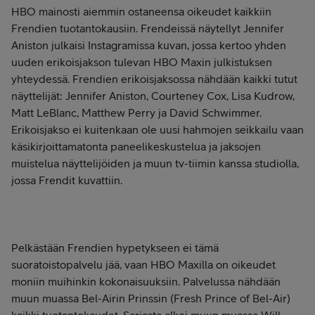
HBO mainosti aiemmin ostaneensa oikeudet kaikkiin
Frendien tuotantokausiin. Frendeissä näytellyt Jennifer
Aniston julkaisi Instagramissa kuvan, jossa kertoo yhden
uuden erikoisjakson tulevan HBO Maxin julkistuksen
yhteydessä. Frendien erikoisjaksossa nähdään kaikki tutut
näyttelijät: Jennifer Aniston, Courteney Cox, Lisa Kudrow,
Matt LeBlanc, Matthew Perry ja David Schwimmer.
Erikoisjakso ei kuitenkaan ole uusi hahmojen seikkailu vaan
käsikirjoittamatonta paneelikeskustelua ja jaksojen
muistelua näyttelijöiden ja muun tv-tiimin kanssa studiolla,
jossa Frendit kuvattiin.
Pelkästään Frendien hypetykseen ei tämä
suoratoistopalvelu jää, vaan HBO Maxilla on oikeudet
moniin muihinkin kokonaisuuksiin. Palvelussa nähdään
muun muassa Bel-Airin Prinssin (Fresh Prince of Bel-Air)