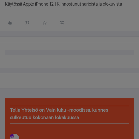
Käytössä Apple iPhone 12 | Kiinnostunut sarjoista ja elokuvista
Telia Yhteisö on Vain luku -moodissa, kunnes
sulkeutuu kokonaan lokakuussa