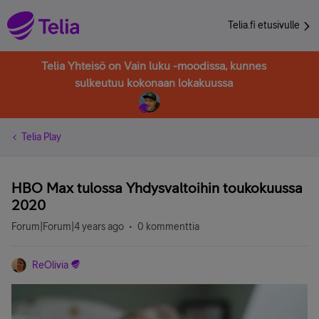
Telia.fi etusivulle
Telia Yhteisö on Vain luku -moodissa, kunnes
sulkeutuu kokonaan lokakuussa
Telia Play
HBO Max tulossa Yhdysvaltoihin toukokuussa
2020
Forum|Forum|4 years ago
0 kommenttia
ReOlivia