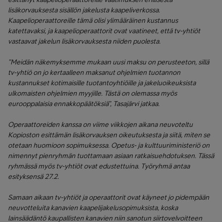
lisäkorvauksesta sisällön jakelusta kaapeliverkossa.
Kaapelioperaattoreille tämä olisi ylimääräinen kustannus
katettavaksi, ja kaapelioperaattorit ovat vaatineet, että tv-yhtiöt
vastaavat jakelun lisäkorvauksesta niiden puolesta.
”Meidän näkemyksemme mukaan uusi maksu on perusteeton, sillä
tv-yhtiö on jo kertaalleen maksanut ohjelmien tuotannon
kustannukset kotimaisille tuotantoyhtiöille ja jakeluoikeuksista
ulkomaisten ohjelmien myyjille. Tästä on olemassa myös
eurooppalaisia ennakkopäätöksiä”, Tasajärvi jatkaa.
Operaattoreiden kanssa on viime viikkojen aikana neuvoteltu
Kopioston esittämän lisäkorvauksen oikeutuksesta ja siitä, miten se
otetaan huomioon sopimuksessa. Opetus- ja kulttuuriministeriö on
nimennyt pienryhmän tuottamaan asiaan ratkaisuehdotuksen. Tässä
ryhmässä myös tv-yhtiöt ovat edustettuina. Työryhmä antaa
esityksensä 27.2.
Samaan aikaan tv-yhtiöt ja operaattorit ovat käyneet jo pidempään
neuvotteluita kanavien kaapelijakelusopimuksista, koska
lainsäädäntö kaupallisten kanavien niin sanotun siirtovelvoitteen