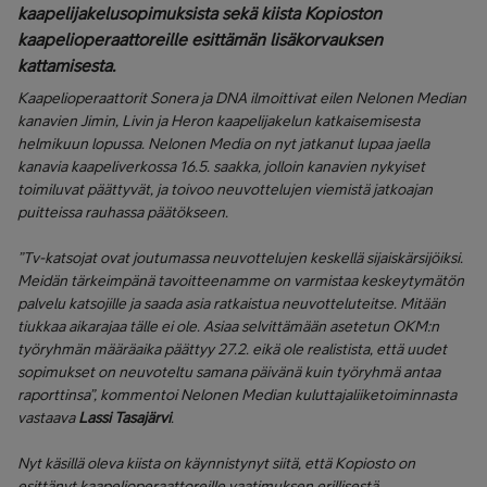
kaapelijakelusopimuksista sekä kiista Kopioston
kaapelioperaattoreille esittämän lisäkorvauksen
kattamisesta.
Kaapelioperaattorit Sonera ja DNA ilmoittivat eilen Nelonen Median
kanavien Jimin, Livin ja Heron kaapelijakelun katkaisemisesta
helmikuun lopussa. Nelonen Media on nyt jatkanut lupaa jaella
kanavia kaapeliverkossa 16.5. saakka, jolloin kanavien nykyiset
toimiluvat päättyvät, ja toivoo neuvottelujen viemistä jatkoajan
puitteissa rauhassa päätökseen.
”Tv-katsojat ovat joutumassa neuvottelujen keskellä sijaiskärsijöiksi.
Meidän tärkeimpänä tavoitteenamme on varmistaa keskeytymätön
palvelu katsojille ja saada asia ratkaistua neuvotteluteitse. Mitään
tiukkaa aikarajaa tälle ei ole. Asiaa selvittämään asetetun OKM:n
työryhmän määräaika päättyy 27.2. eikä ole realistista, että uudet
sopimukset on neuvoteltu samana päivänä kuin työryhmä antaa
raporttinsa”, kommentoi Nelonen Median kuluttajaliiketoiminnasta
vastaava
Lassi Tasajärvi
.
Nyt käsillä oleva kiista on käynnistynyt siitä, että Kopiosto on
esittänyt kaapelioperaattoreille vaatimuksen erillisestä