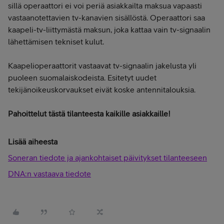
sillä operaattori ei voi periä asiakkailta maksua vapaasti
vastaanotettavien tv-kanavien sisällöstä. Operaattori saa
kaapeli-tv-liittymästä maksun, joka kattaa vain tv-signaalin
lähettämisen tekniset kulut.
Kaapelioperaattorit vastaavat tv-signaalin jakelusta yli
puoleen suomalaiskodeista. Esitetyt uudet
tekijänoikeuskorvaukset eivät koske antennitalouksia.
Pahoittelut tästä tilanteesta kaikille asiakkaille!
Lisää aiheesta
Soneran tiedote ja ajankohtaiset päivitykset tilanteeseen
DNA:n vastaava tiedote