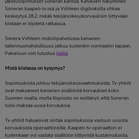
jakelusopimukset Soneran kanssa. Kanavien näkyminen
Soneran kaapeli-tv:ssä ja Viihteen digiboksilla uhkaa
keskeytyä 28.2. mikäli tekijänoikeuskorvauksiin liittyvään
kiistaan ei löydetä ratkaisua.
Sonera Viihteen mobiilipalvelussa kanavien
tallennusmahdollisuus jatkuu kuitenkin normaaliin tapaan.
Palveluun voit tutustua
täällä
.
Mistä kiistassa on kysymys?
Sopimuskiista johtuu tekijänoikeusvaatimuksista. Tv-yhtiöt
ovat maksaneet kanavien sisällöistä korvaukset koko
Suomen osalta, mutta Kopiosto on esittänyt, että Soneran
tulisi maksaa uusia korvauksia.
Tv-yhtiöt haluaisivat siirtää sopimuksissa vastuun uusista
korvauksista operaattoreille. Kaapeli-tv-operaattori ei
kuitenkaan voi vastata sisältöön liittyvistä kustannuksista,