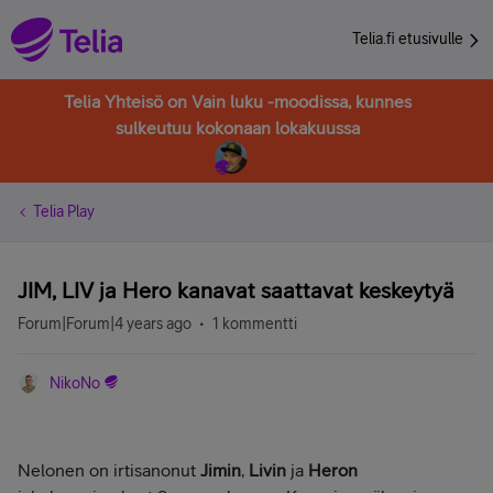
Telia.fi etusivulle
Telia Yhteisö on Vain luku -moodissa, kunnes
sulkeutuu kokonaan lokakuussa
Telia Play
JIM, LIV ja Hero kanavat saattavat keskeytyä
Forum|Forum|4 years ago
1 kommentti
NikoNo
Nelonen on irtisanonut
Jimin
,
Livin
ja
Heron