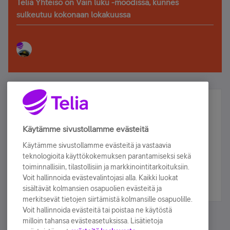
Telia Yhteisö on Vain luku -moodissa, kunnes
sulkeutuu kokonaan lokakuussa
Älä jää paitsi – osallistu ja voita!
Tilaa Telian uutiskirje ja olet mukana arvonnassa.
Käytämme sivustollamme evästeitä
Samalla saat parhaat asiakasedut suoraan
Käytämme sivustollamme evästeitä ja vastaavia
sähköpostiisi.
teknologioita käyttökokemuksen parantamiseksi sekä
toiminnallisiin, tilastollisiin ja markkinointitarkoituksiin.
Voit hallinnoida evästevalintojasi alla. Kaikki luokat
Tilaa nyt
sisältävät kolmansien osapuolien evästeitä ja
merkitsevät tietojen siirtämistä kolmansille osapuolille.
Voit hallinnoida evästeitä tai poistaa ne käytöstä
milloin tahansa evästeasetuksissa. Lisätietoja