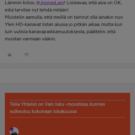
Lämmin kiitos,
@JoonasLam
! Loistavaa, että asia on OK,
eikä tarvitse nyt tehdä mitään!
Muistelin aamulla, että meillä on tainnut olla ainakin nuo
Ylen HD-kanavat listan alussa jo pitkän aikaa, mutta kun
luin uutisia kanavapaikkamuutoksesta, päättelin, että
muistan varmaan väärin.
Telia Yhteisö on Vain luku -moodissa, kunnes
sulkeutuu kokonaan lokakuussa