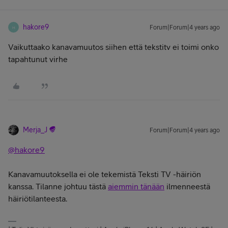
hakore9
Forum|Forum|4 years ago
H
Vaikuttaako kanavamuutos siihen että tekstitv ei toimi onko
tapahtunut virhe
Merja_J
Forum|Forum|4 years ago
@hakore9
Kanavamuutoksella ei ole tekemistä Teksti TV -häiriön
kanssa. Tilanne johtuu tästä
aiemmin tänään
ilmenneestä
häiriötilanteesta.