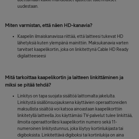
uudestaan.
Miten varmistan, että näen HD-kanavia?
Kaapelin ilmaiskanavissa riittää, että laitteesi tukevat HD
lähetyksiä kuten ylempänä mainittiin. Maksukanavia varten
tarvitset kaapelikortin, joka on linkitettynä Cable HD Ready
digilaitteeseesi
Mitä tarkoittaa kaapelikortin ja laitteen linkittäminen ja
miksi se pitää tehdä?
Linkitys on tapa suojata sisältöä laittomalta jakelulta.
Linkitystä sisällönsuojauksena käyttävien operaattoreiden
maksullista sisältöä voi katsoa ainoastaan kaapelikorttiin
linkitetyllä laitteella.Jos käyttämäsi TV-palvelut tulee linkittää,
ilmoita operaattorillesi kaapelikortin numero sekä 11-
numeroinen linkitystunnus, joka löytyy kortinlukijasta tai
digiboksista. Linkitettävä digiboksi tai kortinlukija on aina