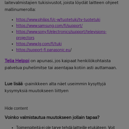
laitevalmistajien tukisivustot, joista löydät laitteen ohjeet
mallinumerolla:
https://www.philips.fi/c-w/tuotetuki/tv-tuotetuki
https://www.samsung.com/fi/support/
https://www.sony.fi/electronics/support/televisions-
projectors
https://www.lg.com/fi/tuki
https://support-fi.panasonic.eu
/
Telia Helppi
on apunasi, jos kaipaat henkilökohtaista
palvelua puhelimitse tai asentajaa kotiin asti auttamaan.
Lue lisää
-painikkeen alta näet useimmin kysyttyjä
kysymyksiä muutokseen liittyen
Hide content
Voinko valmistautua muutokseen jollain tapaa?
Toimenpiteitä ei ole tarve tehdä laitteille etukäteen. Voit