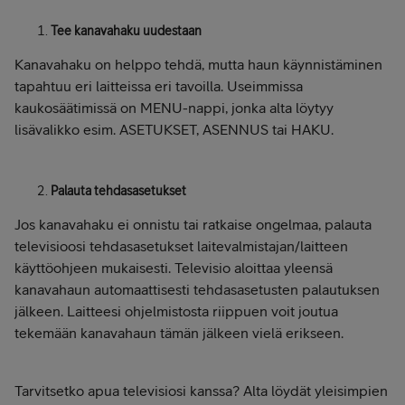
Tee kanavahaku uudestaan
Kanavahaku on helppo tehdä, mutta haun käynnistäminen
tapahtuu eri laitteissa eri tavoilla. Useimmissa
kaukosäätimissä on MENU-nappi, jonka alta löytyy
lisävalikko esim. ASETUKSET, ASENNUS tai HAKU.
Palauta tehdasasetukset
Jos kanavahaku ei onnistu tai ratkaise ongelmaa, palauta
televisioosi tehdasasetukset laitevalmistajan/laitteen
käyttöohjeen mukaisesti. Televisio aloittaa yleensä
kanavahaun automaattisesti tehdasasetusten palautuksen
jälkeen. Laitteesi ohjelmistosta riippuen voit joutua
tekemään kanavahaun tämän jälkeen vielä erikseen.
Tarvitsetko apua televisiosi kanssa? Alta löydät yleisimpien