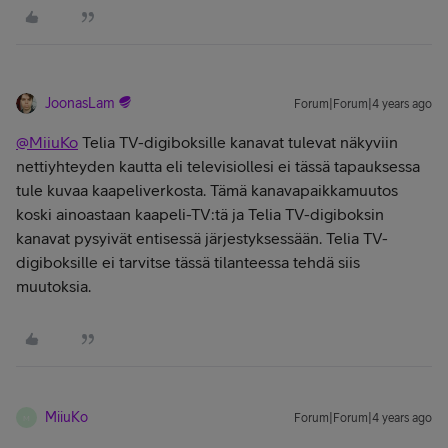
JoonasLam
Forum|Forum|4 years ago
@MiiuKo
Telia TV-digiboksille kanavat tulevat näkyviin
nettiyhteyden kautta eli televisiollesi ei tässä tapauksessa
tule kuvaa kaapeliverkosta. Tämä kanavapaikkamuutos
koski ainoastaan kaapeli-TV:tä ja Telia TV-digiboksin
kanavat pysyivät entisessä järjestyksessään. Telia TV-
digiboksille ei tarvitse tässä tilanteessa tehdä siis
muutoksia.
MiiuKo
Forum|Forum|4 years ago
M