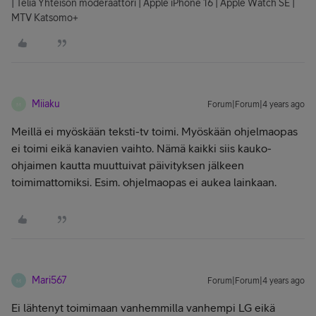
| Telia Yhteisön moderaattori | Apple iPhone 16 | Apple Watch SE |
MTV Katsomo+
Miiaku
Forum|Forum|4 years ago
M
Meillä ei myöskään teksti-tv toimi. Myöskään ohjelmaopas
ei toimi eikä kanavien vaihto. Nämä kaikki siis kauko-
ohjaimen kautta muuttuivat päivityksen jälkeen
toimimattomiksi. Esim. ohjelmaopas ei aukea lainkaan.
Mari567
Forum|Forum|4 years ago
M
Ei lähtenyt toimimaan vanhemmilla vanhempi LG eikä