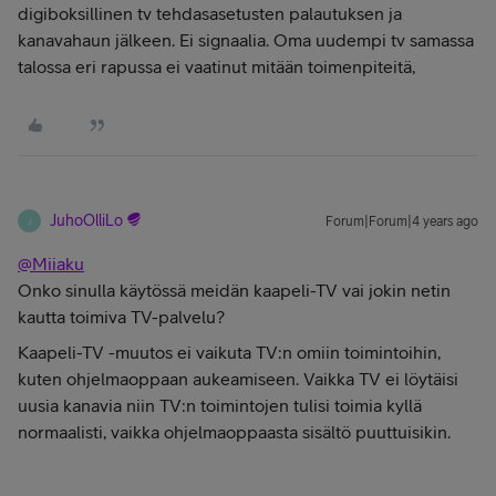
digiboksillinen tv tehdasasetusten palautuksen ja
kanavahaun jälkeen. Ei signaalia. Oma uudempi tv samassa
talossa eri rapussa ei vaatinut mitään toimenpiteitä,
JuhoOlliLo
Forum|Forum|4 years ago
J
@Miiaku
Onko sinulla käytössä meidän kaapeli-TV vai jokin netin
kautta toimiva TV-palvelu?
Kaapeli-TV -muutos ei vaikuta TV:n omiin toimintoihin,
kuten ohjelmaoppaan aukeamiseen. Vaikka TV ei löytäisi
uusia kanavia niin TV:n toimintojen tulisi toimia kyllä
normaalisti, vaikka ohjelmaoppaasta sisältö puuttuisikin.