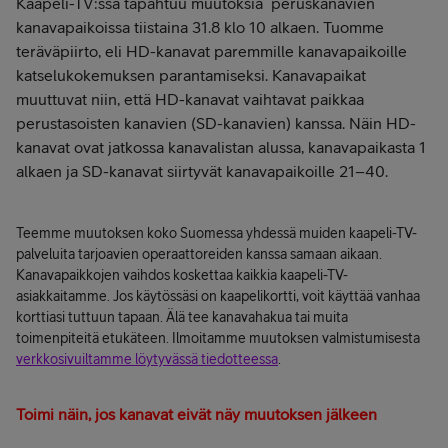
Kaapeli-TV:ssä tapahtuu muutoksia peruskanavien
kanavapaikoissa tiistaina 31.8 klo 10 alkaen. Tuomme
teräväpiirto, eli HD-kanavat paremmille kanavapaikoille
katselukokemuksen parantamiseksi. Kanavapaikat
muuttuvat niin, että HD-kanavat vaihtavat paikkaa
perustasoisten kanavien (SD-kanavien) kanssa. Näin HD-
kanavat ovat jatkossa kanavalistan alussa, kanavapaikasta 1
alkaen ja SD-kanavat siirtyvät kanavapaikoille 21–40.
Teemme muutoksen koko Suomessa yhdessä muiden kaapeli-TV-
palveluita tarjoavien operaattoreiden kanssa samaan aikaan.
Kanavapaikkojen vaihdos koskettaa kaikkia kaapeli-TV-
asiakkaitamme. Jos käytössäsi on kaapelikortti, voit käyttää vanhaa
korttiasi tuttuun tapaan. Älä tee kanavahakua tai muita
toimenpiteitä etukäteen. Ilmoitamme muutoksen valmistumisesta
verkkosivuiltamme löytyvässä tiedotteessa
.
Toimi näin, jos kanavat eivät näy muutoksen jälkeen