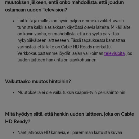
muutoksen jälkeen
,
entä onko mahdollista, että joudun
ostamaan uuden Television
?
Laitteita ja malleja on hyvin paljon emmekä valitettavasti
tunnista kaikkia asiakkaan käytössä olevia laiteita. Mikäli laite
on kovin vanha, on mahdollista, että on syytä päivittää
nykypäiväiseen laitteeseen. Tässä tapauksessa kannattaa
varmistaa, että laite on Cable HD Ready merkattu.
Verkkokaupastamme löydät laajan valikoiman
televisioita
, jos
uuden laitteen hankinta on ajankohtainen.
Vaikuttaako muutos hintoihin?
Muutoksella ei ole vaikutuksia kaapeli-tv:n perushintoihin
Mitä hyödyn siitä, että hankin uuden laitteen, joka on Cable
HD Ready?
Näet jatkossa HD kanavia, eli paremman laatuista kuvaa.