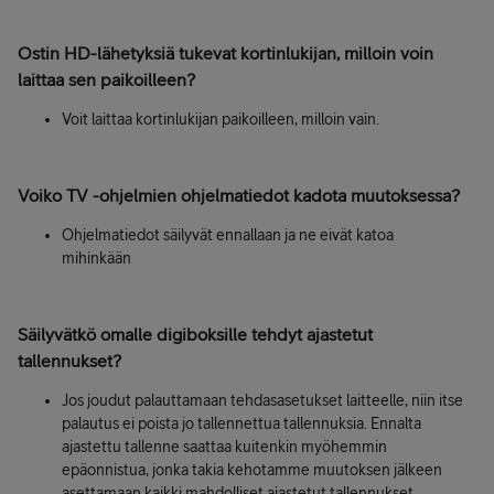
Ostin HD-lähetyksiä tukevat kortinlukijan, milloin voin
laittaa sen paikoilleen?
Voit laittaa kortinlukijan paikoilleen, milloin vain.
Voiko TV -ohjelmien ohjelmatiedot kadota muutoksessa?
Ohjelmatiedot säilyvät ennallaan ja ne eivät katoa
mihinkään
Säilyvätkö omalle digiboksille tehdyt ajastetut
tallennukset?
Jos joudut palauttamaan tehdasasetukset laitteelle, niin itse
palautus ei poista jo tallennettua tallennuksia. Ennalta
ajastettu tallenne saattaa kuitenkin myöhemmin
epäonnistua, jonka takia kehotamme muutoksen jälkeen
asettamaan kaikki mahdolliset ajastetut tallennukset