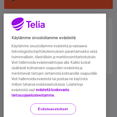
Älä jää paitsi – osallistu ja voita!
Tilaa Telian uutiskirje ja olet mukana arvonnassa.
Käytämme sivustollamme evästeitä
Samalla saat parhaat asiakasedut suoraan
Käytämme sivustollamme evästeitä ja vastaavia
sähköpostiisi.
teknologioita käyttökokemuksen parantamiseksi sekä
toiminnallisiin, tilastollisiin ja markkinointitarkoituksiin.
Voit hallinnoida evästevalintojasi alla. Kaikki luokat
Tilaa nyt
sisältävät kolmansien osapuolien evästeitä ja
merkitsevät tietojen siirtämistä kolmansille osapuolille.
Voit hallinnoida evästeitä tai poistaa ne käytöstä
milloin tahansa evästeasetuksissa. Lisätietoja
evästeistä saat
evästeitä koskevasta
tietosuojaselosteestamme.
Käyttöehdot
Accessibility statement
Evästeasetukset