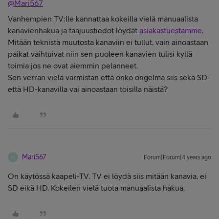
@Mari567
Vanhempien TV:lle kannattaa kokeilla vielä manuaalista
kanavienhakua ja taajuustiedot löydät
asiakastuestamme
.
Mitään teknistä muutosta kanaviin ei tullut, vain ainoastaan
paikat vaihtuivat niin sen puoleen kanavien tulisi kyllä
toimia jos ne ovat aiemmin pelanneet.
Sen verran vielä varmistan että onko ongelma siis sekä SD-
että HD-kanavilla vai ainoastaan toisilla näistä?
Mari567
Forum|Forum|4 years ago
M
On käytössä kaapeli-TV. TV ei löydä siis mitään kanavia, ei
SD eikä HD. Kokeilen vielä tuota manuaalista hakua.