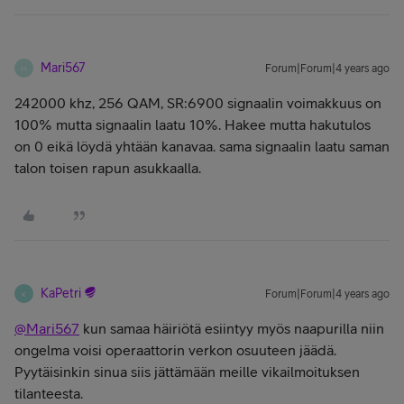
Mari567
Forum|Forum|4 years ago
M
242000 khz, 256 QAM, SR:6900 signaalin voimakkuus on
100% mutta signaalin laatu 10%. Hakee mutta hakutulos
on 0 eikä löydä yhtään kanavaa. sama signaalin laatu saman
talon toisen rapun asukkaalla.
KaPetri
Forum|Forum|4 years ago
K
@Mari567
kun samaa häiriötä esiintyy myös naapurilla niin
ongelma voisi operaattorin verkon osuuteen jäädä.
Pyytäisinkin sinua siis jättämään meille vikailmoituksen
tilanteesta.