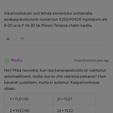
Vikailmoituksen voit tehdä esimerkiksi soittamalla
asiakaspalvelumme numeroon 020690400 mpm/pvm ark
8-20 ja la 9-16.30 tai Minun Teliassa chatin kautta.
MiiuKo
Forum|Forum|4 years ago
M
Hei! Mikä neuvoksi, kun osa kanavapaikoista on vaihtunut
automaattisesti, mutta osa on yhä väärässä paikassa? Hain
kanavat uudelleen, mutta ei auttanut. Kaapeliverkossa
ollaan.
1 = YLE1 HD
21 = YLE1
2 = YLE2 HD
22 = YLE2