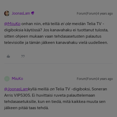
JoonasLam
Forum|Forum|4 years ago
@MiiuKo
onhan niin, että teillä
ei ole
meidän Telia TV -
digiboksia käytössä? Jos kanavahaku ei tuottanut tulosta,
sitten ohjeen mukaan vaan tehdasasetusten palautus
televisiolle ja tämän jälkeen kanavahaku vielä uudelleen.
MiiuKo
Forum|Forum|4 years ago
M
@JoonasLam
kyllä meillä
on
Telia TV -digiboksi
, Soneran
Arris VIP5305. Ei huvittaisi ruveta palauttelemaan
tehdasasetuksille, kun en tiedä, mitä kaikkea muuta sen
jälkeen pitää taas tehdä.