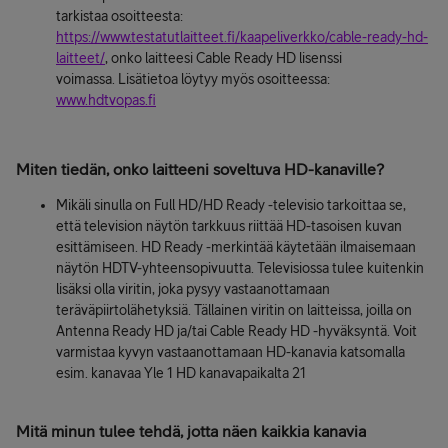
tarkistaa osoitteesta:
https://www.testatutlaitteet.fi/kaapeliverkko/cable-ready-hd-
laitteet/
, onko laitteesi Cable Ready HD lisenssi
voimassa.
Lisätietoa löytyy myös osoitteessa:
www.hdtvopas.
fi
Miten tiedän, onko laitteeni soveltuva HD-kanaville?
Mikäli sinulla on Full HD/HD Ready -televisio tarkoittaa se,
että television näytön tarkkuus riittää HD-tasoisen kuvan
esittämiseen. HD Ready -merkintää käytetään ilmaisemaan
näytön HDTV-yhteensopivuutta. Televisiossa tulee kuitenkin
lisäksi olla viritin, joka pysyy vastaanottamaan
teräväpiirtolähetyksiä. Tällainen viritin on laitteissa, joilla on
Antenna Ready HD ja/tai Cable Ready HD -hyväksyntä. Voit
varmistaa kyvyn vastaanottamaan HD-kanavia katsomalla
esim. kanavaa Yle 1 HD kanavapaikalta 21
Mitä minun tulee tehdä, jotta näen kaikkia kanavia