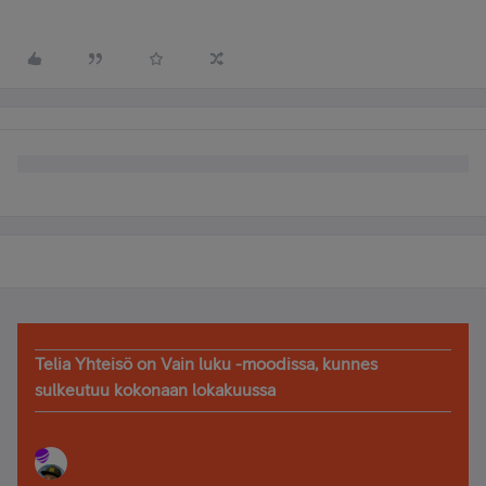
Telia Yhteisö on Vain luku -moodissa, kunnes
sulkeutuu kokonaan lokakuussa