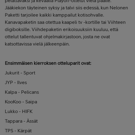
pelattavaksi ja keväällä Playoff-ottelut vielä päälle.
Jääkiekon täyteinen syksy ja talvi siis edessä, kun Nelonen
Paketti tarjoilee kaikki kamppailut kotisohvalle.
Kanavapaketin saa otettua kaapeli tv -kortille tai Viihteen
digiboksille. Viihdepaketin erikoisuuksiin kuuluu, että
ottelut tallentuvat ohjelmakirjastoon, josta ne ovat
katsottavissa vielä jälkeenpäin.
Ensimmäisen kierroksen otteluparit ovat:
Jukurit - Sport
JYP - Ilves
Kalpa - Pelicans
KooKoo - Saipa
Lukko - HIFK
Tappara - Ässät
TPS - Kärpät