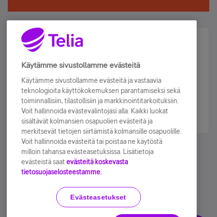
Älä jää paitsi – osallistu ja voita!
Tilaa Telian uutiskirje ja olet mukana arvonnassa.
Käytämme sivustollamme evästeitä
Samalla saat parhaat asiakasedut suoraan
Käytämme sivustollamme evästeitä ja vastaavia
sähköpostiisi.
teknologioita käyttökokemuksen parantamiseksi sekä
toiminnallisiin, tilastollisiin ja markkinointitarkoituksiin.
Voit hallinnoida evästevalintojasi alla. Kaikki luokat
Tilaa nyt
sisältävät kolmansien osapuolien evästeitä ja
merkitsevät tietojen siirtämistä kolmansille osapuolille.
Voit hallinnoida evästeitä tai poistaa ne käytöstä
milloin tahansa evästeasetuksissa. Lisätietoja
evästeistä saat
evästeitä koskevasta
tietosuojaselosteestamme.
Käyttöehdot
Accessibility statement
Evästeasetukset