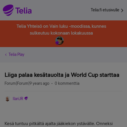
Telia.fi etusivulle
Telia Yhteisö on Vain luku -moodissa, kunnes
sulkeutuu kokonaan lokakuussa
Telia Play
Liiga palaa kesätauolta ja World Cup starttaa
Forum|Forum|9 years ago
0 kommenttia
IlariJR
Kesä tuntuu pitkältä ajalta jääkiekon ystävälle. Onneksi