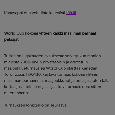
Kanavapaketin voit tilata kätevästi
täältä
.
World Cup kokoaa yhteen kaikki maailman parhaat
pelaajat
Tuskin on liigakauden avauksesta selvitty, kun monien
mielestä 2000-luvun kovatasoisin ja odotetuin
maajoukkueturnaus eli World Cup starttaa Kanadan
Torontossa. 17.9.-1.10. käytävä turnaus kokoaa yhteen
maailman parhaimmat maajoukkueet ja pelaajat, joten tällä
kertaa jossittelulle ei jää sijaa, kävi turnauksessa sitten
miten tahansa.
Turnauksen lohkojako on seuraava: