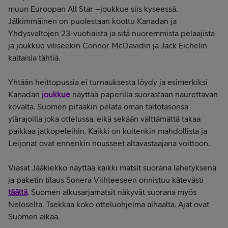
muun Euroopan All Star –joukkue siis kyseessä.
Jälkimmäinen on puolestaan koottu Kanadan ja
Yhdysvaltojen 23-vuotiaista ja sitä nuoremmista pelaajista
ja joukkue viliseekin Connor McDavidin ja Jack Eichelin
kaltaisia tähtiä.
Yhtään heittopussia ei turnauksesta löydy ja esimerkiksi
Kanadan
joukkue
näyttää paperilla suorastaan naurettavan
kovalta. Suomen pitääkin pelata oman taitotasonsa
ylärajoilla joka ottelussa, eikä sekään välttämättä takaa
paikkaa jatkopeleihin. Kaikki on kuitenkin mahdollista ja
Leijonat ovat ennenkin nousseet altavastaajana voittoon.
Viasat Jääkiekko näyttää kaikki matsit suorana lähetyksenä
ja paketin tilaus Sonera Viihteeseen onnistuu kätevästi
täältä
. Suomen alkusarjamatsit näkyvät suorana myös
Neloselta. Tsekkaa koko otteluohjelma alhaalta. Ajat ovat
Suomen aikaa.