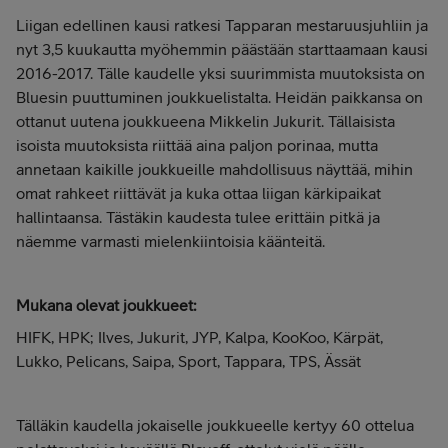
Liigan edellinen kausi ratkesi Tapparan mestaruusjuhliin ja
nyt 3,5 kuukautta myöhemmin päästään starttaamaan kausi
2016-2017. Tälle kaudelle yksi suurimmista muutoksista on
Bluesin puuttuminen joukkuelistalta. Heidän paikkansa on
ottanut uutena joukkueena Mikkelin Jukurit. Tällaisista
isoista muutoksista riittää aina paljon porinaa, mutta
annetaan kaikille joukkueille mahdollisuus näyttää, mihin
omat rahkeet riittävät ja kuka ottaa liigan kärkipaikat
hallintaansa. Tästäkin kaudesta tulee erittäin pitkä ja
näemme varmasti mielenkiintoisia käänteitä.
Mukana olevat joukkueet:
HIFK, HPK; Ilves, Jukurit, JYP, Kalpa, KooKoo, Kärpät,
Lukko, Pelicans, Saipa, Sport, Tappara, TPS, Ässät
Tälläkin kaudella jokaiselle joukkueelle kertyy 60 ottelua