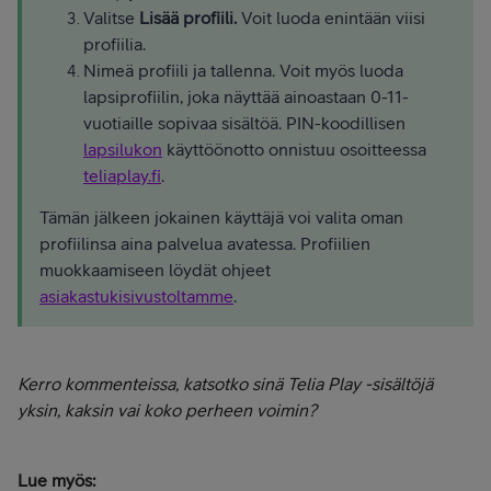
Valitse
Lisää profiili.
Voit luoda enintään viisi
profiilia.
Nimeä profiili ja tallenna. Voit myös luoda
lapsiprofiilin, joka näyttää ainoastaan 0-11-
vuotiaille sopivaa sisältöä. PIN-koodillisen
lapsilukon
käyttöönotto onnistuu osoitteessa
teliaplay.fi
.
Tämän jälkeen jokainen käyttäjä voi valita oman
profiilinsa aina palvelua avatessa. Profiilien
muokkaamiseen löydät ohjeet
asiakastukisivustoltamme
.
Kerro kommenteissa, katsotko sinä Telia Play -sisältöjä
yksin, kaksin vai koko perheen voimin?
Lue myös: