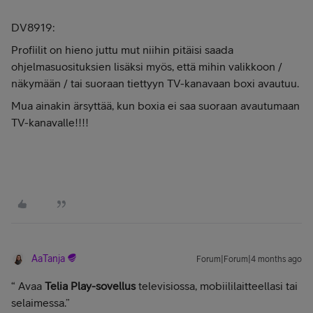
DV8919:
Profiilit on hieno juttu mut niihin pitäisi saada
ohjelmasuosituksien lisäksi myös, että mihin valikkoon /
näkymään / tai suoraan tiettyyn TV-kanavaan boxi avautuu.
Mua ainakin ärsyttää, kun boxia ei saa suoraan avautumaan
TV-kanavalle!!!!
AaTanja
Forum|Forum|4 months ago
“ Avaa
Telia Play-sovellus
televisiossa, mobiililaitteellasi tai
selaimessa.”