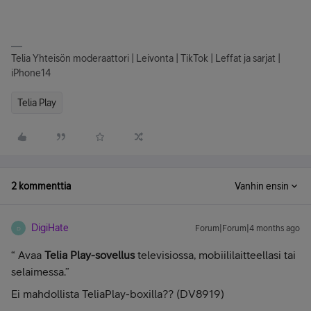
Telia Yhteisön moderaattori | Leivonta | TikTok | Leffat ja sarjat |
iPhone14
Telia Play
2 kommenttia
Vanhin ensin
DigiHate
Forum|Forum|4 months ago
D
“ Avaa
Telia Play-sovellus
televisiossa, mobiililaitteellasi tai
selaimessa.”
Ei mahdollista TeliaPlay-boxilla?? (DV8919)