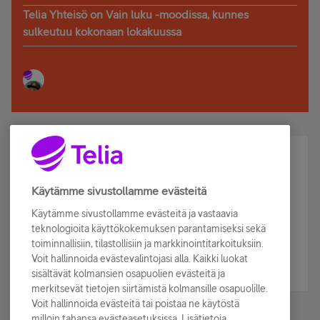
Telia Yhteisö on Vain luku -moodissa, kunnes
sulkeutuu kokonaan lokakuussa
Älä jää paitsi – osallistu ja voita!
Tilaa Telian uutiskirje ja olet mukana arvonnassa.
Käytämme sivustollamme evästeitä
Samalla saat parhaat asiakasedut suoraan
Käytämme sivustollamme evästeitä ja vastaavia
sähköpostiisi.
teknologioita käyttökokemuksen parantamiseksi sekä
toiminnallisiin, tilastollisiin ja markkinointitarkoituksiin.
Voit hallinnoida evästevalintojasi alla. Kaikki luokat
Tilaa nyt
sisältävät kolmansien osapuolien evästeitä ja
merkitsevät tietojen siirtämistä kolmansille osapuolille.
Voit hallinnoida evästeitä tai poistaa ne käytöstä
milloin tahansa evästeasetuksissa. Lisätietoja