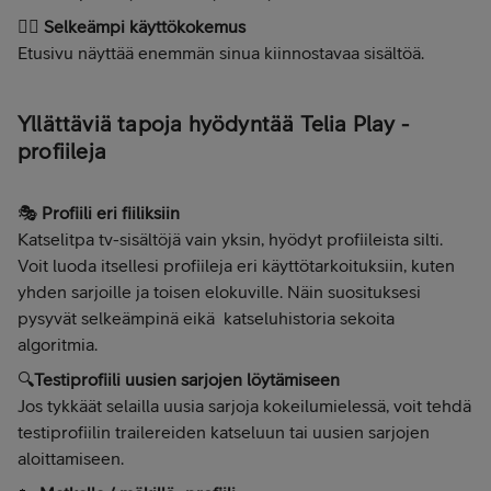
👉🏻
Selkeämpi käyttökokemus
Etusivu näyttää enemmän sinua kiinnostavaa sisältöä.
Yllättäviä tapoja hyödyntää Telia Play -
profiileja
🎭
Profiili eri fiiliksiin
Katselitpa tv-sisältöjä vain yksin, hyödyt profiileista silti.
Voit luoda itsellesi profiileja eri käyttötarkoituksiin, kuten
yhden sarjoille ja toisen elokuville. Näin suosituksesi
pysyvät selkeämpinä eikä katseluhistoria sekoita
algoritmia.
🔍
Testiprofiili uusien sarjojen löytämiseen
Jos tykkäät selailla uusia sarjoja kokeilumielessä, voit tehdä
testiprofiilin trailereiden katseluun tai uusien sarjojen
aloittamiseen.