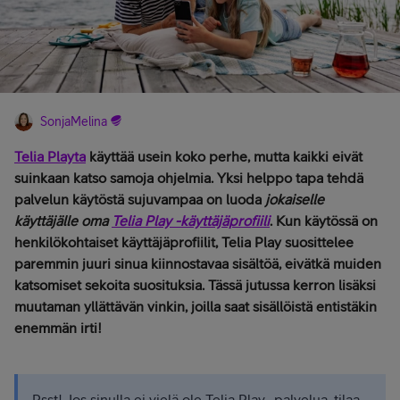
SonjaMelina
Telia Playta
käyttää usein koko perhe, mutta kaikki eivät
suinkaan katso samoja ohjelmia. Yksi helppo tapa tehdä
palvelun käytöstä sujuvampaa on luoda
jokaiselle
käyttäjälle oma
Telia Play -käyttäjäprofiili
. Kun käytössä on
henkilökohtaiset käyttäjäprofiilit, Telia Play suosittelee
paremmin juuri sinua kiinnostavaa sisältöä, eivätkä muiden
katsomiset sekoita suosituksia. Tässä jutussa kerron lisäksi
muutaman yllättävän vinkin, joilla saat sisällöistä entistäkin
enemmän irti!
Psst! Jos sinulla ei vielä ole Telia Play -palvelua, tilaa