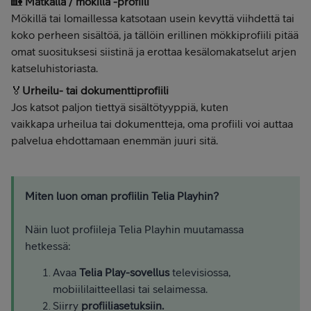
🏡
Matkalla / mökillä -profiili
Mökillä tai lomaillessa katsotaan usein kevyttä viihdettä tai
koko perheen sisältöä, ja tällöin erillinen mökkiprofiili pitää
omat suosituksesi siistinä ja erottaa kesälomakatselut arjen
katseluhistoriasta.
🏅
Urheilu- tai dokumenttiprofiili
Jos katsot paljon tiettyä sisältötyyppiä, kuten
vaikkapa urheilua tai dokumentteja, oma profiili voi auttaa
palvelua ehdottamaan enemmän juuri sitä.
Miten luon oman profiilin Telia Playhin?
Näin luot profiileja Telia Playhin muutamassa
hetkessä:
Avaa
Telia Play-sovellus
televisiossa,
mobiililaitteellasi tai selaimessa.
Siirry
profiiliasetuksiin.