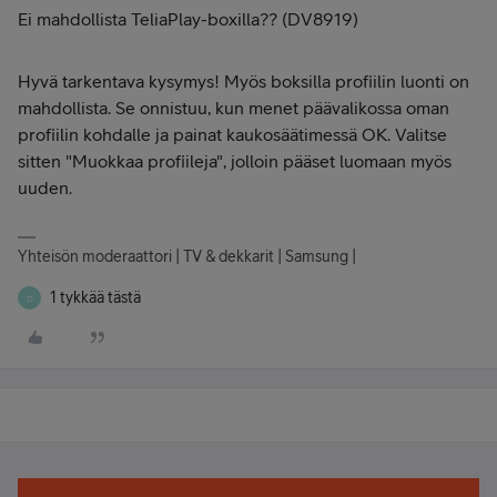
Ei mahdollista TeliaPlay-boxilla?? (DV8919)
Hyvä tarkentava kysymys! Myös boksilla profiilin luonti on
mahdollista. Se onnistuu, kun menet päävalikossa oman
profiilin kohdalle ja painat kaukosäätimessä OK. Valitse
sitten "Muokkaa profiileja", jolloin pääset luomaan myös
uuden.
Yhteisön moderaattori | TV & dekkarit | Samsung |
1 tykkää tästä
D