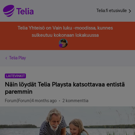
Telia.fi etusivulle
Telia Yhteisö on Vain luku -moodissa, kunnes
sulkeutuu kokonaan lokakuussa
Telia Play
LAITEVINKIT
Näin löydät Telia Playsta katsottavaa entistä
paremmin
Forum|Forum|4 months ago
2 kommenttia