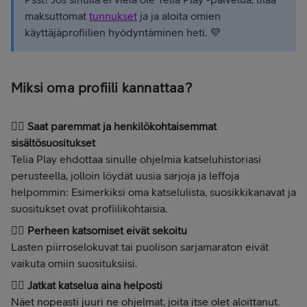
maksuttomat
tunnukset
ja ja aloita omien
käyttäjäprofiilien hyödyntäminen heti. 💜
Miksi oma profiili kannattaa?
👉🏻
Saat paremmat ja henkilökohtaisemmat
sisältösuositukset
Telia Play ehdottaa sinulle ohjelmia katseluhistoriasi
perusteella, jolloin löydät uusia sarjoja ja leffoja
helpommin: Esimerkiksi oma katselulista, suosikkikanavat ja
suositukset ovat profiilikohtaisia.
👉🏻
Perheen katsomiset eivät sekoitu
Lasten piirroselokuvat tai puolison sarjamaraton eivät
vaikuta omiin suosituksiisi.
👉🏻
Jatkat katselua aina helposti
Näet nopeasti juuri ne ohjelmat, joita itse olet aloittanut.