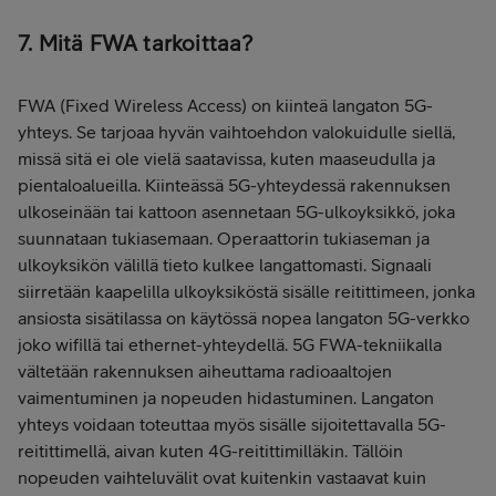
7. Mitä FWA tarkoittaa?
FWA (Fixed Wireless Access) on kiinteä langaton 5G-
yhteys. Se tarjoaa hyvän vaihtoehdon valokuidulle siellä,
missä sitä ei ole vielä saatavissa, kuten maaseudulla ja
pientaloalueilla. Kiinteässä 5G-yhteydessä rakennuksen
ulkoseinään tai kattoon asennetaan 5G-ulkoyksikkö, joka
suunnataan tukiasemaan. Operaattorin tukiaseman ja
ulkoyksikön välillä tieto kulkee langattomasti. Signaali
siirretään kaapelilla ulkoyksiköstä sisälle reitittimeen, jonka
ansiosta sisätilassa on käytössä nopea langaton 5G-verkko
joko wifillä tai ethernet-yhteydellä. 5G FWA-tekniikalla
vältetään rakennuksen aiheuttama radioaaltojen
vaimentuminen ja nopeuden hidastuminen. Langaton
yhteys voidaan toteuttaa myös sisälle sijoitettavalla 5G-
reitittimellä, aivan kuten 4G-reitittimilläkin. Tällöin
nopeuden vaihteluvälit ovat kuitenkin vastaavat kuin