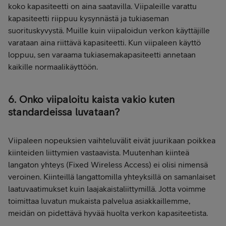
koko kapasiteetti on aina saatavilla. Viipaleille varattu
kapasiteetti riippuu kysynnästä ja tukiaseman
suorituskyvystä. Muille kuin viipaloidun verkon käyttäjille
varataan aina riittävä kapasiteetti. Kun viipaleen käyttö
loppuu, sen varaama tukiasemakapasiteetti annetaan
kaikille normaalikäyttöön.
6. Onko viipaloitu kaista vakio kuten
standardeissa luvataan?
Viipaleen nopeuksien vaihteluvälit eivät juurikaan poikkea
kiinteiden liittymien vastaavista. Muutenhan kiinteä
langaton yhteys (Fixed Wireless Access) ei olisi nimensä
veroinen. Kiinteillä langattomilla yhteyksillä on samanlaiset
laatuvaatimukset kuin laajakaistaliittymillä. Jotta voimme
toimittaa luvatun mukaista palvelua asiakkaillemme,
meidän on pidettävä hyvää huolta verkon kapasiteetista.