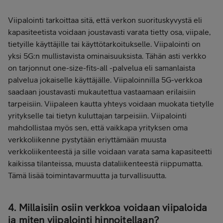
Viipalointi tarkoittaa sitä, että verkon suorituskyvystä eli
kapasiteetista voidaan joustavasti varata tietty osa, viipale,
tietyille käyttäjille tai käyttötarkoitukselle. Viipalointi on
yksi 5G:n mullistavista ominaisuuksista. Tähän asti verkko
on tarjonnut one-size-fits-all -palvelua eli samanlaista
palvelua jokaiselle käyttäjälle. Viipaloinnilla 5G-verkkoa
saadaan joustavasti mukautettua vastaamaan erilaisiin
tarpeisiin. Viipaleen kautta yhteys voidaan muokata tietylle
yritykselle tai tietyn kuluttajan tarpeisiin. Viipalointi
mahdollistaa myös sen, että vaikkapa yrityksen oma
verkkoliikenne pystytään eriyttämään muusta
verkkoliikenteestä ja sille voidaan varata sama kapasiteetti
kaikissa tilanteissa, muusta dataliikenteestä riippumatta.
Tämä lisää toimintavarmuutta ja turvallisuutta.
4. Millaisiin osiin verkkoa voidaan viipaloida
ja miten viipalointi hinnoitellaan?