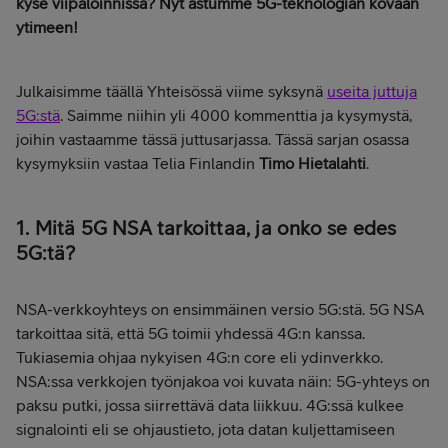
kyse viipaloinnissa? Nyt astumme 5G-teknologian kovaan
ytimeen!
Julkaisimme täällä Yhteisössä viime syksynä
useita juttuja
5G:stä
. Saimme niihin yli 4000 kommenttia ja kysymystä,
joihin vastaamme tässä juttusarjassa. Tässä sarjan osassa
kysymyksiin vastaa Telia Finlandin
Timo Hietalahti
.
1. Mitä 5G NSA tarkoittaa, ja onko se edes
5G:tä?
NSA-verkkoyhteys on ensimmäinen versio 5G:stä. 5G NSA
tarkoittaa sitä, että 5G toimii yhdessä 4G:n kanssa.
Tukiasemia ohjaa nykyisen 4G:n core eli ydinverkko.
NSA:ssa verkkojen työnjakoa voi kuvata näin: 5G-yhteys on
paksu putki, jossa siirrettävä data liikkuu. 4G:ssä kulkee
signalointi eli se ohjaustieto, jota datan kuljettamiseen