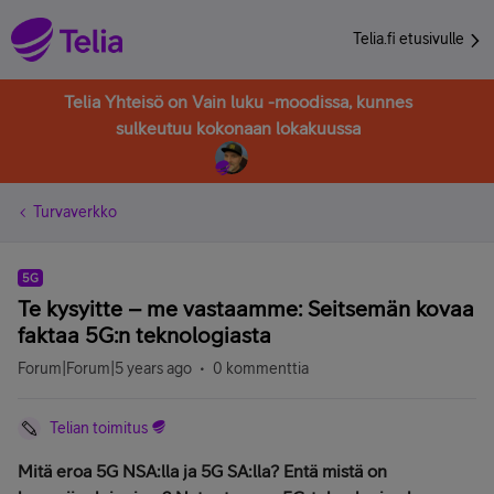
Telia.fi etusivulle
Telia Yhteisö on Vain luku -moodissa, kunnes
sulkeutuu kokonaan lokakuussa
Turvaverkko
5G
Te kysyitte – me vastaamme: Seitsemän kovaa
faktaa 5G:n teknologiasta
Forum|Forum|5 years ago
0 kommenttia
Telian toimitus
Mitä eroa 5G NSA:lla ja 5G SA:lla? Entä mistä on