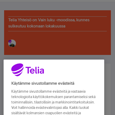
Telia Yhteisö on Vain luku -moodissa, kunnes
sulkeutuu kokonaan lokakuussa
Älä jää paitsi – osallistu ja voita!
Tilaa Telian uutiskirje ja olet mukana arvonnassa.
Käytämme sivustollamme evästeitä
Samalla saat parhaat asiakasedut suoraan
Käytämme sivustollamme evästeitä ja vastaavia
sähköpostiisi.
teknologioita käyttökokemuksen parantamiseksi sekä
toiminnallisiin, tilastollisiin ja markkinointitarkoituksiin.
Voit hallinnoida evästevalintojasi alla. Kaikki luokat
Tilaa nyt
sisältävät kolmansien osapuolien evästeitä ja