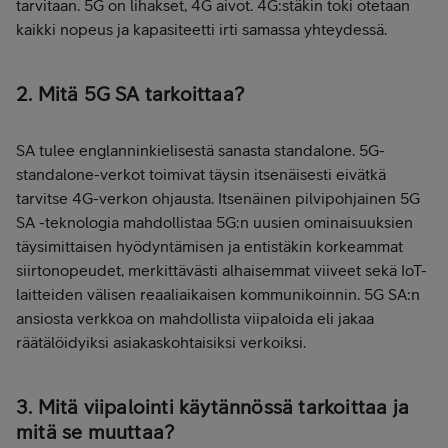
tarvitaan. 5G on lihakset, 4G aivot. 4G:stäkin toki otetaan
kaikki nopeus ja kapasiteetti irti samassa yhteydessä.
2. Mitä 5G SA tarkoittaa?
SA tulee englanninkielisestä sanasta standalone. 5G-
standalone-verkot toimivat täysin itsenäisesti eivätkä
tarvitse 4G-verkon ohjausta. Itsenäinen pilvipohjainen 5G
SA -teknologia mahdollistaa 5G:n uusien ominaisuuksien
täysimittaisen hyödyntämisen ja entistäkin korkeammat
siirtonopeudet, merkittävästi alhaisemmat viiveet sekä IoT-
laitteiden välisen reaaliaikaisen kommunikoinnin. 5G SA:n
ansiosta verkkoa on mahdollista viipaloida eli jakaa
räätälöidyiksi asiakaskohtaisiksi verkoiksi.
3. Mitä viipalointi käytännössä tarkoittaa ja
mitä se muuttaa?