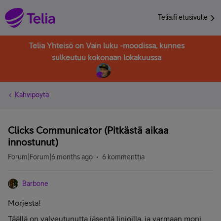
Telia.fi etusivulle
Telia Yhteisö on Vain luku -moodissa, kunnes
sulkeutuu kokonaan lokakuussa
Kahvipöytä
Clicks Communicator (Pitkästä aikaa
innostunut)
Forum|Forum|6 months ago
6 kommenttia
Barbone
Morjesta!
Täällä on valveutunutta jäsentä linjoilla, ja varmaan moni