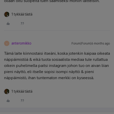
ollaan oltu suopeita tuen saamiseksi moniin laitteisiin.
1 tykkää tästä
anteromikko
Forum|Forum|6 months ago
A
Tämä laite kiinnostaisi itseäni, koska jotenkin kaipaa oikeata
näppäimistöä & eikä tuota sosiaalista mediaa tule rullattua
oikein puhelimella paitsi instagram johon tuo on aivan liian
pieni näyttö, eli itselle sopisi isompi näyttö & pieni
näppäimistö, ihan tuntematon merkki on kyseessä.
1 tykkää tästä