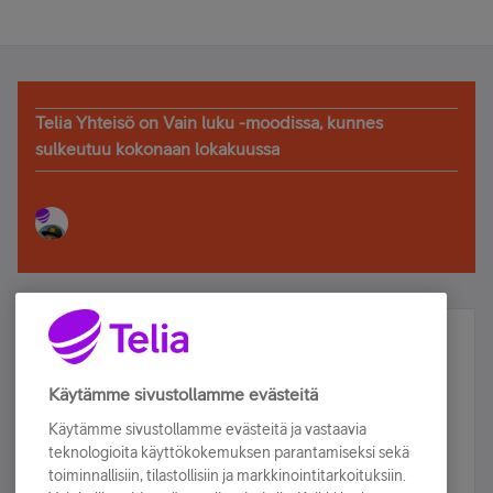
Telia Yhteisö on Vain luku -moodissa, kunnes
sulkeutuu kokonaan lokakuussa
Älä jää paitsi – osallistu ja voita!
Tilaa Telian uutiskirje ja olet mukana arvonnassa.
Käytämme sivustollamme evästeitä
Samalla saat parhaat asiakasedut suoraan
Käytämme sivustollamme evästeitä ja vastaavia
sähköpostiisi.
teknologioita käyttökokemuksen parantamiseksi sekä
toiminnallisiin, tilastollisiin ja markkinointitarkoituksiin.