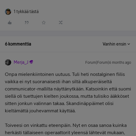
1 tykkää tästä
6 kommenttia
Vanhin ensin
Merja_J
Forum|Forum|6 months ago
Onpa mielenkiintoinen uutuus. Tuli heti nostalginen fiilis
vaikka ei nyt suoranaisesti ihan siltä alkuperäiseltä
communicator-mallilta näyttänytkään. Katsoinkin että suomi
siellä oli tuettujen kielten joukossa, mutta tulisiko ääkköset
sitten jonkun valinnan takaa. Skandinäppäimet olisi
kieltämättä jouhevammat käyttää.
Toiveesi on vinkattu eteenpäin. Nyt en osaa sanoa kuinka
herkästi tällaiseen operaattorit yleensä lähtevät mukaan,