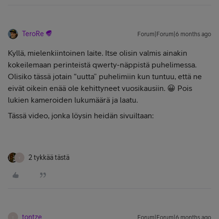
TeroRe
Forum|Forum|6 months ago
Kyllä, mielenkiintoinen laite. Itse olisin valmis ainakin
kokeilemaan perinteistä qwerty-näppistä puhelimessa.
Olisiko tässä jotain “uutta” puhelimiin kun tuntuu, että ne
eivät oikein enää ole kehittyneet vuosikausiin. 😀 Pois
lukien kameroiden lukumäärä ja laatu.
Tässä video, jonka löysin heidän sivuiltaan:
2 tykkää tästä
T
tontze
Forum|Forum|6 months ago
T