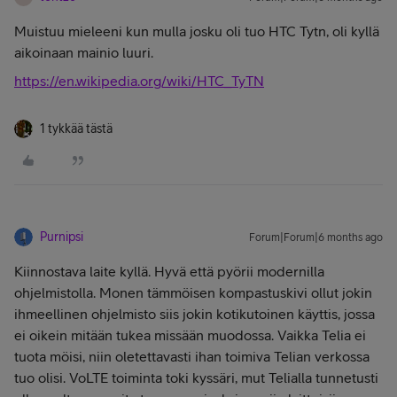
Muistuu mieleeni kun mulla josku oli tuo HTC Tytn, oli kyllä
aikoinaan mainio luuri.
https://en.wikipedia.org/wiki/HTC_TyTN
1 tykkää tästä
Purnipsi
Forum|Forum|6 months ago
Kiinnostava laite kyllä. Hyvä että pyörii modernilla
ohjelmistolla. Monen tämmöisen kompastuskivi ollut jokin
ihmeellinen ohjelmisto siis jokin kotikutoinen käyttis, jossa
ei oikein mitään tukea missään muodossa. Vaikka Telia ei
tuota möisi, niin oletettavasti ihan toimiva Telian verkossa
tuo olisi. VoLTE toiminta toki kyssäri, mut Telialla tunnetusti