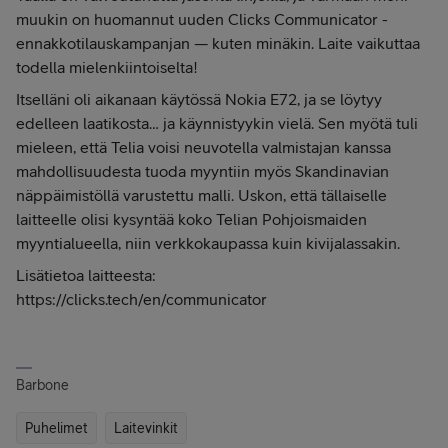
muukin on huomannut uuden Clicks Communicator -
ennakkotilauskampanjan — kuten minäkin. Laite vaikuttaa
todella mielenkiintoiselta!
Itselläni oli aikanaan käytössä Nokia E72, ja se löytyy
edelleen laatikosta… ja käynnistyykin vielä. Sen myötä tuli
mieleen, että Telia voisi neuvotella valmistajan kanssa
mahdollisuudesta tuoda myyntiin myös Skandinavian
näppäimistöllä varustettu malli. Uskon, että tällaiselle
laitteelle olisi kysyntää koko Telian Pohjoismaiden
myyntialueella, niin verkkokaupassa kuin kivijalassakin.
Lisätietoa laitteesta:
https://clicks.tech/en/communicator
Barbone
Puhelimet
Laitevinkit