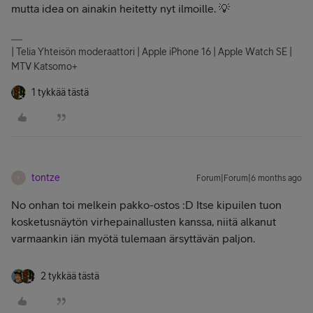
mutta idea on ainakin heitetty nyt ilmoille. 💡
| Telia Yhteisön moderaattori | Apple iPhone 16 | Apple Watch SE |
MTV Katsomo+
1 tykkää tästä
tontze
Forum|Forum|6 months ago
T
No onhan toi melkein pakko-ostos :D Itse kipuilen tuon
kosketusnäytön virhepainallusten kanssa, niitä alkanut
varmaankin iän myötä tulemaan ärsyttävän paljon.
2 tykkää tästä