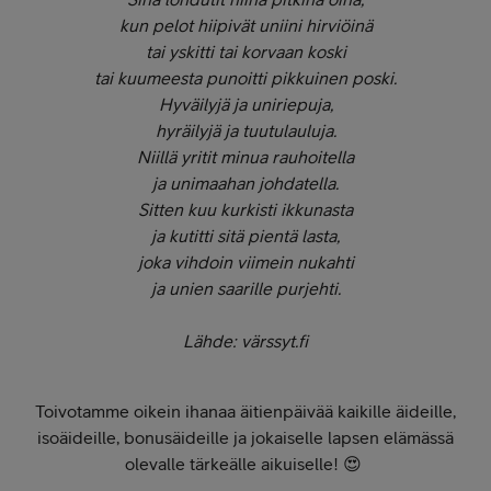
kun pelot hiipivät uniini hirviöinä
tai yskitti tai korvaan koski
tai kuumeesta punoitti pikkuinen poski.
Hyväilyjä ja uniriepuja,
hyräilyjä ja tuutulauluja.
Niillä yritit minua rauhoitella
ja unimaahan johdatella.
Sitten kuu kurkisti ikkunasta
ja kutitti sitä pientä lasta,
joka vihdoin viimein nukahti
ja unien saarille purjehti.
Lähde: värssyt.fi
Toivotamme oikein ihanaa äitienpäivää kaikille äideille,
isoäideille, bonusäideille ja jokaiselle lapsen elämässä
olevalle tärkeälle aikuiselle! 😍