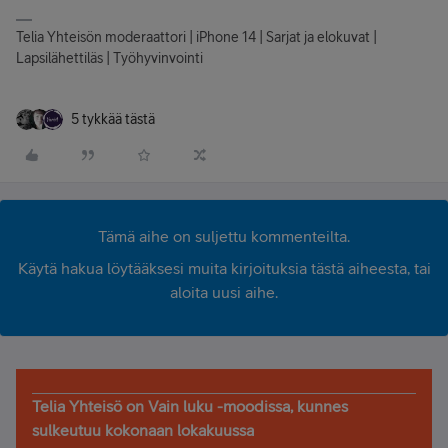
Telia Yhteisön moderaattori | iPhone 14 | Sarjat ja elokuvat |
Lapsilähettiläs | Työhyvinvointi
5 tykkää tästä
Tämä aihe on suljettu kommenteilta.
Käytä hakua löytääksesi muita kirjoituksia tästä aiheesta, tai
aloita uusi aihe.
Telia Yhteisö on Vain luku -moodissa, kunnes
sulkeutuu kokonaan lokakuussa