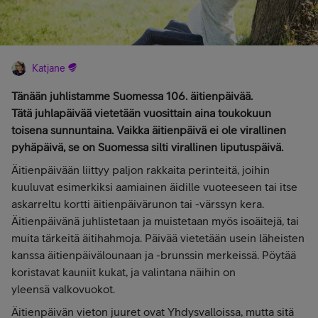
Katjane
Tänään juhlistamme Suomessa 106. äitienpäivää.
Tätä juhlapäivää vietetään vuosittain aina toukokuun
toisena sunnuntaina. Vaikka äitienpäivä ei ole virallinen
pyhäpäivä, se on Suomessa silti virallinen liputuspäivä.
Äitienpäivään liittyy paljon rakkaita perinteitä, joihin
kuuluvat esimerkiksi aamiainen äidille vuoteeseen tai itse
askarreltu kortti äitienpäivärunon tai -värssyn kera.
Äitienpäivänä juhlistetaan ja muistetaan myös isoäitejä, tai
muita tärkeitä äitihahmoja. Päivää vietetään usein läheisten
kanssa äitienpäivälounaan ja -brunssin merkeissä. Pöytää
koristavat kauniit kukat, ja valintana näihin on
yleensä valkovuokot.
Äitienpäivän vieton juuret ovat Yhdysvalloissa, mutta sitä