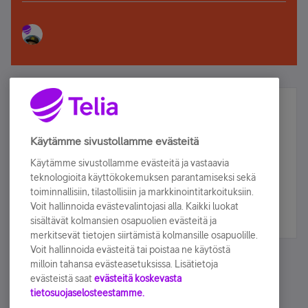
Älä jää paitsi – osallistu ja voita!
Tilaa Telian uutiskirje ja olet mukana arvonnassa.
Käytämme sivustollamme evästeitä
Samalla saat parhaat asiakasedut suoraan
Käytämme sivustollamme evästeitä ja vastaavia
sähköpostiisi.
teknologioita käyttökokemuksen parantamiseksi sekä
toiminnallisiin, tilastollisiin ja markkinointitarkoituksiin.
Voit hallinnoida evästevalintojasi alla. Kaikki luokat
Tilaa nyt
sisältävät kolmansien osapuolien evästeitä ja
merkitsevät tietojen siirtämistä kolmansille osapuolille.
Voit hallinnoida evästeitä tai poistaa ne käytöstä
milloin tahansa evästeasetuksissa. Lisätietoja
evästeistä saat
evästeitä koskevasta
tietosuojaselosteestamme.