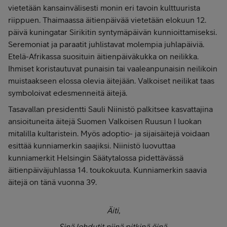
vietetään kansainvälisesti monin eri tavoin kulttuurista
riippuen. Thaimaassa äitienpäivää vietetään elokuun 12.
päivä kuningatar Sirikitin syntymäpäivän kunnioittamiseksi.
Seremoniat ja paraatit juhlistavat molempia juhlapäiviä.
Etelä-Afrikassa suosituin äitienpäiväkukka on neilikka.
Ihmiset koristautuvat punaisin tai vaaleanpunaisin neilikoin
muistaakseen elossa olevia äitejään. Valkoiset neilikat taas
symboloivat edesmenneitä äitejä.
Tasavallan presidentti Sauli Niinistö palkitsee kasvattajina
ansioituneita äitejä Suomen Valkoisen Ruusun I luokan
mitalilla kultaristein. Myös adoptio- ja sijaisäitejä voidaan
esittää kunniamerkin saajiksi. Niinistö luovuttaa
kunniamerkit Helsingin Säätytalossa pidettävässä
äitienpäiväjuhlassa 14. toukokuuta. Kunniamerkin saavia
äitejä on tänä vuonna 39.
Äiti,
Sinä lohdutit niinä pitkinä öinä,