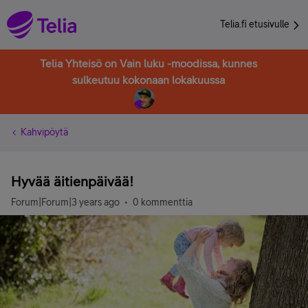
Telia.fi etusivulle
Telia Yhteisö on Vain luku -moodissa, kunnes
sulkeutuu kokonaan lokakuussa
Kahvipöytä
Hyvää äitienpäivää!
Forum|Forum|3 years ago
0 kommenttia