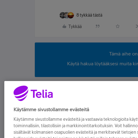
8 tykkää tästä
Tykkää
Tämä aihe on 
Käytä hakua löytääksesi muita kirjo
Käytämme sivustollamme evästeitä
Käytämme sivustollamme evästeitä ja vastaavia teknologioita kä
toiminnallisiin, tilastollisiin ja markkinointitarkoituksiin. Voit hallinn
sisältävät kolmansien osapuolien evästeitä ja merkitsevät tietojen si