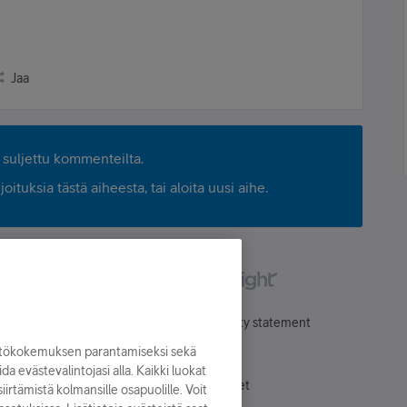
Jaa
suljettu kommenteilta.
ituksia tästä aiheesta, tai aloita uusi aihe.
Käyttöehdot
Accessibility statement
yttökokemuksen parantamiseksi sekä
oida evästevalintojasi alla. Kaikki luokat
Evästeasetukset
irtämistä kolmansille osapuolille. Voit