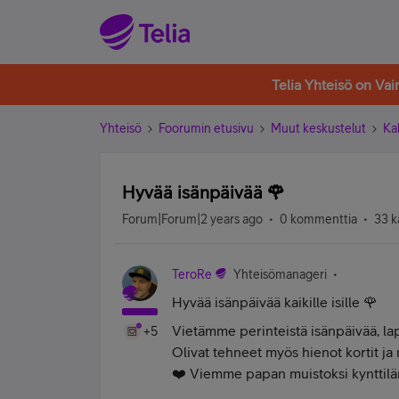
Telia Yhteisö on Va
Yhteisö
Foorumin etusivu
Muut keskustelut
Ka
Hyvää isänpäivää 🌹
Forum|Forum|2 years ago
0 kommenttia
33 k
TeroRe
Yhteisömanageri
Hyvää isänpäivää kaikille isille 🌹
Vietämme perinteistä isänpäivää, lap
+5
Olivat tehneet myös hienot kortit ja
❤️ Viemme papan muistoksi kynttilä