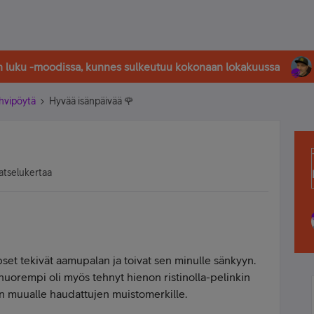
in luku -moodissa, kunnes sulkeutuu kokonaan lokakuussa
hvipöytä
Hyvää isänpäivää 🌹
atselukertaa
set tekivät aamupalan ja toivat sen minulle sänkyyn.
 nuorempi oli myös tehnyt hienon ristinolla-pelinkin
n muualle haudattujen muistomerkille.