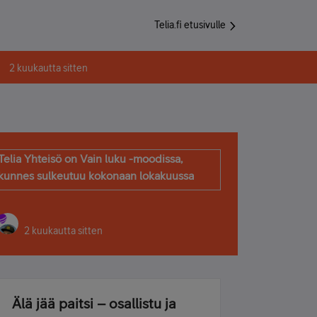
Telia.fi etusivulle
2 kuukautta sitten
Telia Yhteisö on Vain luku -moodissa,
kunnes sulkeutuu kokonaan lokakuussa
2 kuukautta sitten
Älä jää paitsi – osallistu ja