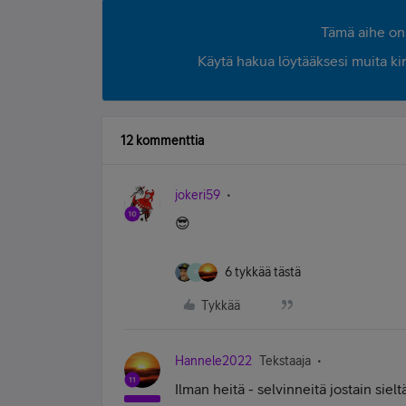
Tämä aihe on 
Käytä hakua löytääksesi muita kirjo
12 kommenttia
jokeri59
😎
6 tykkää tästä
P
Tykkää
Hannele2022
Tekstaaja
Ilman heitä - selvinneitä jostain siel