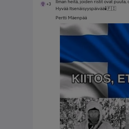
Ilman heitä, joiden ristit ovat puuta,
+3
Hyvää Itsenäisyyspäivää🕯️🇫🇮
Pertti Mäenpää