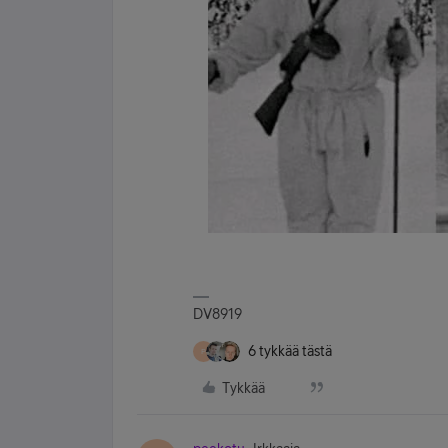
DV8919
6 tykkää tästä
P
Tykkää