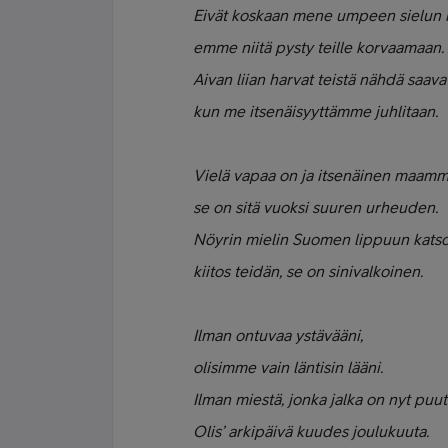
Eivät koskaan mene umpeen sielun 
emme niitä pysty teille korvaamaan.
Aivan liian harvat teistä nähdä saavat
kun me itsenäisyyttämme juhlitaan.
Vielä vapaa on ja itsenäinen maamm
se on sitä vuoksi suuren urheuden.
Nöyrin mielin Suomen lippuun kat
kiitos teidän, se on sinivalkoinen.
Ilman ontuvaa ystävääni,
olisimme vain läntisin lääni.
Ilman miestä, jonka jalka on nyt puut
Olis’ arkipäivä kuudes joulukuuta.