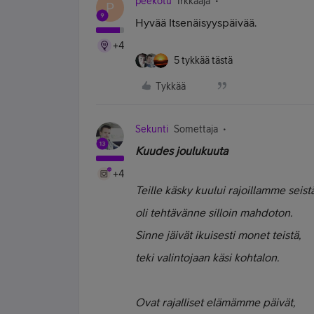
peekotu
Irkkaaja
P
Hyvää Itsenäisyyspäivää.
+4
5 tykkää tästä
Tykkää
Sekunti
Somettaja
Kuudes joulukuuta
+4
Teille käsky kuului rajoillamme seistä
oli tehtävänne silloin mahdoton.
Sinne jäivät ikuisesti monet teistä,
teki valintojaan käsi kohtalon.
Ovat rajalliset elämämme päivät,