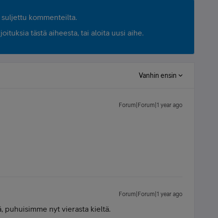
suljettu kommenteilta.
ituksia tästä aiheesta, tai aloita uusi aihe.
Vanhin ensin
Forum|Forum|1 year ago
Forum|Forum|1 year ago
tä, puhuisimme nyt vierasta kieltä.