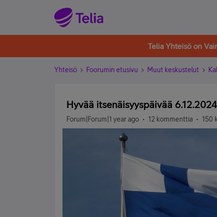
Telia Yhteisö on Va
Yhteisö
Foorumin etusivu
Muut keskustelut
Ka
Hyvää itsenäisyyspäivää 6.12.2024
Forum|Forum|1 year ago
12 kommenttia
150 