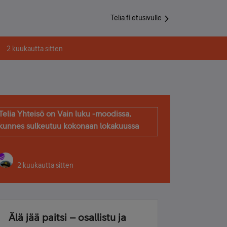
Telia.fi etusivulle
2 kuukautta sitten
Telia Yhteisö on Vain luku -moodissa,
kunnes sulkeutuu kokonaan lokakuussa
2 kuukautta sitten
Älä jää paitsi – osallistu ja