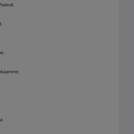
haavat,
,
e,
sokaamme,
a,