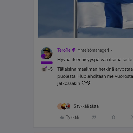
TeroRe
Yhteisömanageri
Hyvää itsenäisyyspäivää itsenäisell
Tällaisina maailman hetkinä arvosta
+5
puolesta. Huolehditaan me vuorosta
jatkossakin 🤍💙
5 tykkää tästä
P
Tykkää