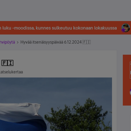
in luku -moodissa, kunnes sulkeutuu kokonaan lokakuussa
hvipöytä
Hyvää itsenäisyyspäivää 6.12.2024 🇫🇮
 🇫🇮
katselukertaa