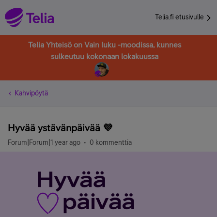
Telia.fi etusivulle
Telia Yhteisö on Vain luku -moodissa, kunnes
sulkeutuu kokonaan lokakuussa
Kahvipöytä
Hyvää ystävänpäivää 💜
Forum|Forum|1 year ago
0 kommenttia