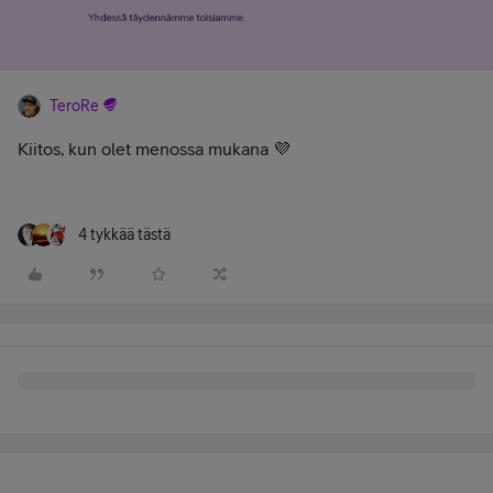
TeroRe
Kiitos, kun olet menossa mukana 💜
4 tykkää tästä