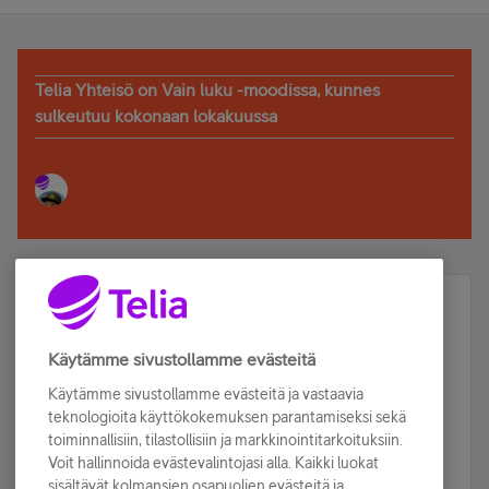
Telia Yhteisö on Vain luku -moodissa, kunnes
sulkeutuu kokonaan lokakuussa
Älä jää paitsi – osallistu ja voita!
Tilaa Telian uutiskirje ja olet mukana arvonnassa.
Käytämme sivustollamme evästeitä
Samalla saat parhaat asiakasedut suoraan
Käytämme sivustollamme evästeitä ja vastaavia
sähköpostiisi.
teknologioita käyttökokemuksen parantamiseksi sekä
toiminnallisiin, tilastollisiin ja markkinointitarkoituksiin.
Voit hallinnoida evästevalintojasi alla. Kaikki luokat
Tilaa nyt
sisältävät kolmansien osapuolien evästeitä ja