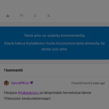
Tämä aihe on suljettu kommenteilta.
Käytä hakua löytääksesi muita kirjoituksia tästä aiheesta, tai
aloita uusi aihe.
1 kommentti
SannaMKoo
Forum|Forum|4 years ago
Heippa
@rakaskiuru
ja lämpimästi tervetuloa tänne
Yhteisöön keskustelemaan!