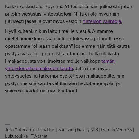
Kaikki keskustelut käymme Yhteisössä näin julkisesti, joten
piilotin viestistäsi yhteystietosi. Niitä ei ole hyvä näin
julkisesti jakaa ja ovat myös vastoin
Yhteisön sääntöjä.
Hyvä kuitenkin kun laitoit meille viestiä. Autamme
mielellämme kaikessa mieleen tulevassa ja tarvittaessa
opastamme "oikeaan paikkaan" jos emme näin tätä kautta
pysty asiassa loppuun asti auttamaan. Tiellä olevasta
ilmakaapelista voit ilmoittaa meille vaikkapa
tämän
yhteydenottolomakkeen kautta
. Jätä sinne myös
yhteystietosi ja tarkempi osoitetieto ilmakaapelille, niin
pystymme sitä kautta välittämään tiedot eteenpäin ja
saamme hoidettua tuon kuntoon!
Telia Yhteisö moderaattori | Samsung Galaxy S23 | Garmin Venu 2S |
Lukutoukka | TV-sarjat