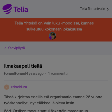
Telia.fi etusivulle
Telia Yhteisö on Vain luku -moodissa, kunnes
sulkeutuu kokonaan lokakuussa
Kahvipöytä
Ilmakaapeli tiellä
Forum|Forum|4 years ago
1 kommentti
rakaskiuru
R
Tässä kirjoittaa edellisissä organisaatioissanne 28 vuotta
työskennellyt , nyt eläkkeellä oleva insin
ööri. Otsikon tapaus sattui äskettäin maaseudun