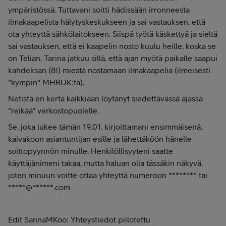
ympäristössä. Tuttavani soitti hädissään irronneesta
ilmakaapelista hälytyskeskukseen ja sai vastauksen, että
ota yhteyttä sähkölaitokseen. Siispä työtä käskettyä ja sieltä
sai vastauksen, että ei kaapelin nosto kuulu heille, koska se
on Telian. Tarina jatkuu sillä, että ajan myötä paikalle saapui
kahdeksan (8!) miestä nostamaan ilmakaapelia (ilmeisesti
"kympin" MHBUK:ta).
Netistä en kerta kaikkiaan löytänyt siedettävässä ajassa
"reikää" verkostopuolelle.
Se, joka lukee tämän 19.01. kirjoittamani ensimmäisenä,
kaivakoon asiantuntijan esille ja lähettäköön hänelle
soittopyynnön minulle. Henkilöllisyyteni saatte
käyttäjänimeni takaa, mutta haluan olla tässäkin näkyvä,
joten minuun voitte ottaa yhteyttä numeroon ******** tai
*****@******.com
Edit SannaMKoo: Yhteystiedot piilotettu