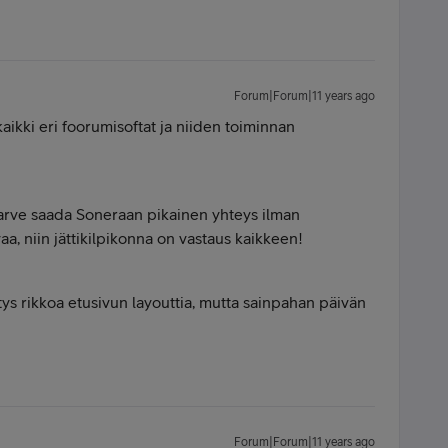
Forum|Forum|11 years ago
aikki eri foorumisoftat ja niiden toiminnan
 tarve saada Soneraan pikainen yhteys ilman
a, niin jättikilpikonna on vastaus kaikkeen!
itys rikkoa etusivun layouttia, mutta sainpahan päivän
Forum|Forum|11 years ago