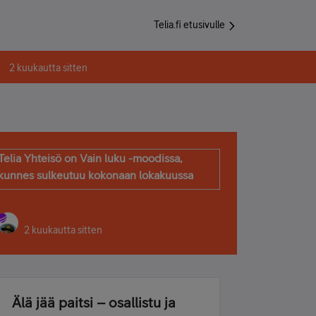
Telia.fi etusivulle
2 kuukautta sitten
Telia Yhteisö on Vain luku -moodissa,
kunnes sulkeutuu kokonaan lokakuussa
2 kuukautta sitten
Älä jää paitsi – osallistu ja