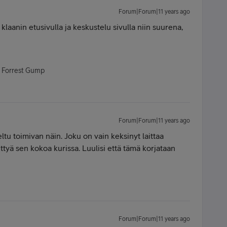
Forum|Forum|11 years ago
 klaanin etusivulla ja keskustelu sivulla niin suurena,
- Forrest Gump
Forum|Forum|11 years ago
teltu toimivan näin. Joku on vain keksinyt laittaa
ettyä sen kokoa kurissa. Luulisi että tämä korjataan
Forum|Forum|11 years ago