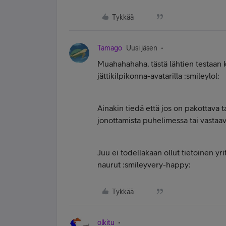
Tykkää
Tamago
Uusi jäsen
Muahahahaha, tästä lähtien testaan k
jättikilpikonna-avatarilla :smileylol:
Ainakin tiedä että jos on pakottava
jonottamista puhelimessa tai vastaava
Juu ei todellakaan ollut tietoinen yr
naurut :smileyvery-happy:
Tykkää
olkitu