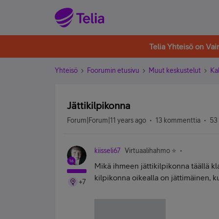
Telia Yhteisö on Va
Yhteisö
Foorumin etusivu
Muut keskustelut
Ka
Jättikilpikonna
Forum|Forum|11 years ago
13 kommenttia
53
kiisseli67
Virtuaalihahmo ⭐️
Mikä ihmeen jättikilpikonna täällä kl
kilpikonna oikealla on jättimäinen, kun
+7