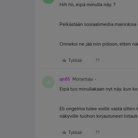
Hih hii, eipä minulla näy. ?
Pelkästään sosiaalimedia mainoksia m
Onneksi ne jää niin piiloon, etten nä
Tykkää
ajn85
Morsettaja
A
Eipä tuo minullakaan nyt näy, kun ko.
Eli ongelma tulee esille vasta sitten 
näkyville tuohon kirjautuneet listau
Tykkää