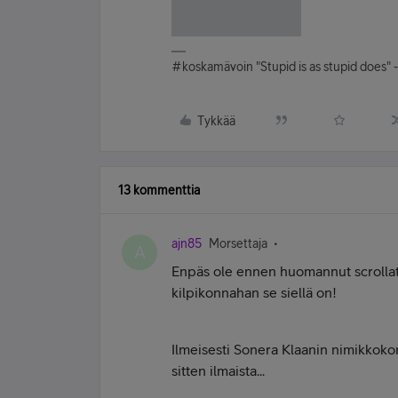
#koskamävoin "Stupid is as stupid does" 
Tykkää
13 kommenttia
ajn85
Morsettaja
A
Enpäs ole ennen huomannut scrollata 
kilpikonnahan se siellä on!
Ilmeisesti Sonera Klaanin nimikkoko
sitten ilmaista...