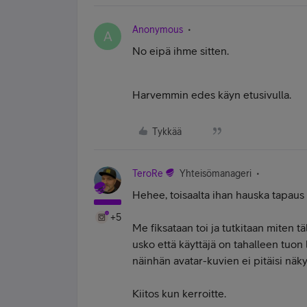
Anonymous
A
No eipä ihme sitten.
Harvemmin edes käyn etusivulla.
Tykkää
TeroRe
Yhteisömanageri
Hehee, toisaalta ihan hauska tapaus m
+5
Me fiksataan toi ja tutkitaan miten t
usko että käyttäjä on tahalleen tuon l
näinhän avatar-kuvien ei pitäisi näky
Kiitos kun kerroitte.