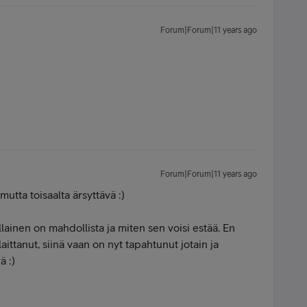
Forum|Forum|11 years ago
Forum|Forum|11 years ago
utta toisaalta ärsyttävä :)
ällainen on mahdollista ja miten sen voisi estää. En
aittanut, siinä vaan on nyt tapahtunut jotain ja
ä :)