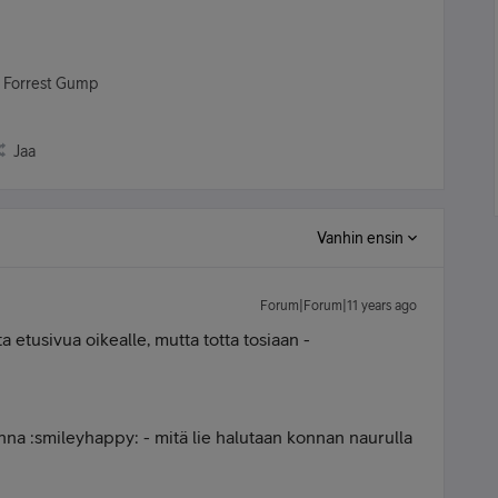
- Forrest Gump
Jaa
Vanhin ensin
Forum|Forum|11 years ago
etusivua oikealle, mutta totta tosiaan -
nna :smileyhappy: - mitä lie halutaan konnan naurulla