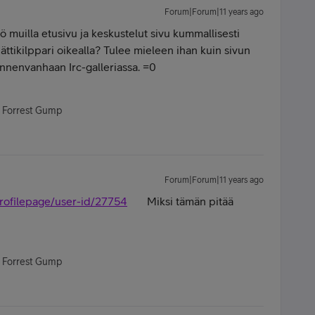
Forum|Forum|11 years ago
ö muilla etusivu ja keskustelut sivu kummallisesti
ättikilppari oikealla? Tulee mieleen ihan kuin sivun
nnenvanhaan Irc-galleriassa. =0
- Forrest Gump
Forum|Forum|11 years ago
wprofilepage/user-id/27754
Miksi tämän pitää
- Forrest Gump