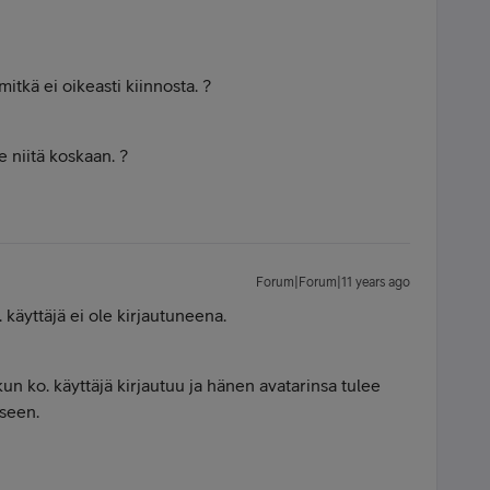
itkä ei oikeasti kiinnosta. ?
e niitä koskaan. ?
Forum|Forum|11 years ago
 käyttäjä ei ole kirjautuneena.
kun ko. käyttäjä kirjautuu ja hänen avatarinsa tulee
kseen.