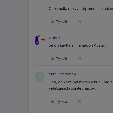
Chromella näkyy helpommin ainakin m
Tykkää
olkitu
Se on käyttäjän Tamagon Avatar...
Tykkää
ajn85
Morsettaja
A
Heh, on keksinyt hyvän jekun - vielä 
kehittämistä :smileyhappy:
Tykkää