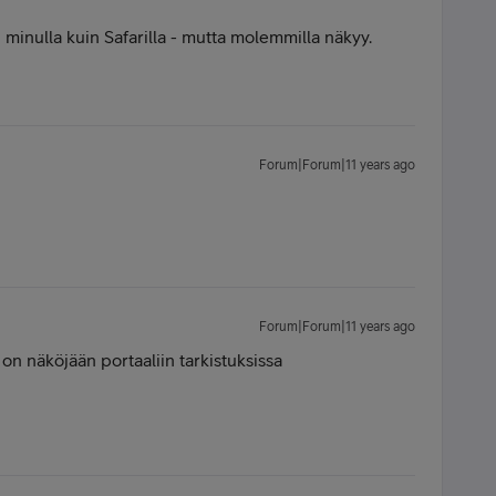
inulla kuin Safarilla - mutta molemmilla näkyy.
Forum|Forum|11 years ago
Forum|Forum|11 years ago
on näköjään portaaliin tarkistuksissa