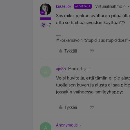
kiisseli67
Virtuaalihahmo ⭐️
ALOITTAJA
Siis miksi jonkun avattaren pitää olla
että se haittaa sivuston käyttöä???
+7
#koskamävoin "Stupid is as stupid does" 
Tykkää
ajn85
Morsettaja
A
Voisi kuvitella, että tämän ei ole aja
tuollaisen kuvan ja alusta ei saa pid
jossakin vaiheessa :smileyhappy:
Tykkää
Anonymous
A